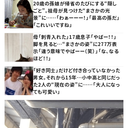
20歳の孫娘が帰省のたびにする“隠し
ごと”。祖母が見つけた“まさかの光
景”に……「わぁーーー！」「最高の孫だ」
「これいいですね」
母「刺青入れた」17歳息子「やばー！！」
脚を見ると…“まさかの姿”に277万表
示「違う意味でやばーー（笑）」「な、なる
ほど！！」
「好き同士」だけど付き合っていなかった
男女。それから15年…小中高と同じだっ
た2人の“現在の姿”に……「大人になっ
ても可愛い」