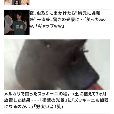
夜、虫取りに出かけたら“胸元に違和
感”→直後、驚きの光景に…「笑ったｗｗ
ｗ」「ギャップww」
メルカリで買ったズッキーニの種。→土に植えて3ヶ月
放置した結果……『衝撃の光景』に「ズッキーニも凶器
になるのか、、」「野太い音！笑」