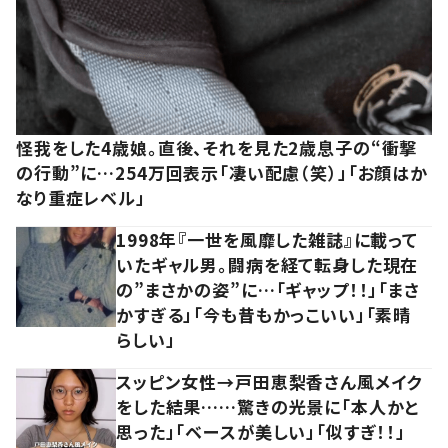
怪我をした4歳娘。直後、それを見た2歳息子の“衝撃
の行動”に…254万回表示「凄い配慮（笑）」「お顔はか
なり重症レベル」
1998年『一世を風靡した雑誌』に載って
いたギャル男。闘病を経て転身した現在
の”まさかの姿”に…「ギャップ！！」「まさ
かすぎる」「今も昔もかっこいい」「素晴
らしい」
スッピン女性→戸田恵梨香さん風メイク
をした結果……驚きの光景に「本人かと
思った」「ベースが美しい」「似すぎ！！」