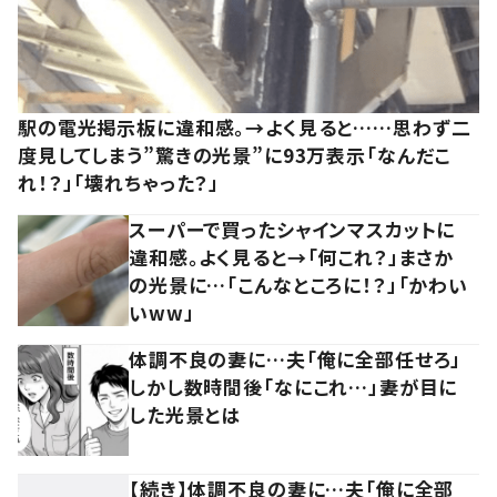
駅の電光掲示板に違和感。→よく見ると……思わず二
度見してしまう”驚きの光景”に93万表示「なんだこ
れ！？」「壊れちゃった？」
スーパーで買ったシャインマスカットに
違和感。よく見ると→「何これ？」まさか
の光景に…「こんなところに！？」「かわい
いww」
体調不良の妻に…夫「俺に全部任せろ」
しかし数時間後「なにこれ…」妻が目に
した光景とは
【続き】体調不良の妻に…夫「俺に全部