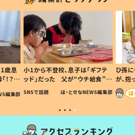
1歳息
小1から不登校、息子は「ギフテ
ひ孫に
「！？」
ッド」だった 父が“ウチ給食”を
が、抱
に「可愛
作り続ける理由とは #令和の親
「涙が
SNSで話題
ほ・とせなNEWS編集部
WS編集部
#令和の子
い」