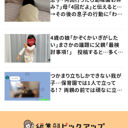
み？」母「4回だよ」と伝えると…
→その後の息子の行動に「わか
るよその気持ち」「うちの子も！」
の声
4歳の娘「かぞくかいぎがした
い」まさかの議題に父親「最検
討事項！」 投稿すると…多くの
意見が寄せられる！
つかまり立ちしかできない我が
子…保育園では1人で立って
る！？ 両親の前では頑なに立た
ない1歳児が可愛すぎる…！