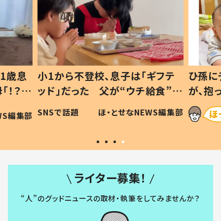
1歳息
小1から不登校、息子は「ギフテ
ひ孫に
「！？」
ッド」だった 父が“ウチ給食”を
が、抱
に「可愛
作り続ける理由とは #令和の親
「涙が
SNSで話題
ほ・とせなNEWS編集部
WS編集部
#令和の子
い」
ライター募集！
“人”のグッドニュースの取材・執筆をしてみませんか？