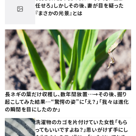
任せろ」しかしその後、妻が目を疑った
『まさかの光景』とは
長ネギの葉だけ収穫し、数年間放置…→その後、掘り
起こしてみた結果…“驚愕の姿”に「え？」「我々は進化
の瞬間を目にしたのか」
洗濯物のカゴを片付けていた女性「もら
ってもいいですよね？」思いがけず手にし