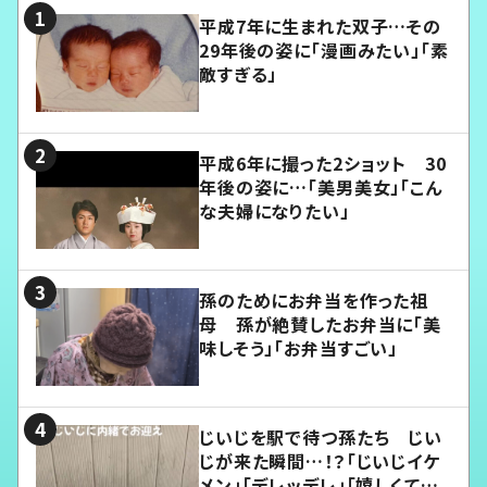
平成7年に生まれた双子…その
29年後の姿に「漫画みたい」「素
敵すぎる」
平成6年に撮った2ショット 30
年後の姿に…「美男美女」「こん
な夫婦になりたい」
孫のためにお弁当を作った祖
母 孫が絶賛したお弁当に「美
味しそう」「お弁当すごい」
じいじを駅で待つ孫たち じい
じが来た瞬間…！？「じいじイケ
メン」「デレッデレ」「嬉しくて可