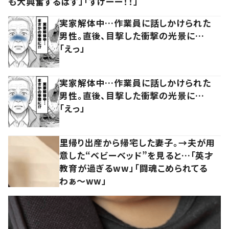
も大興奮するはず」「すげーー！！」
実家解体中…作業員に話しかけられた
男性。直後、目撃した衝撃の光景に…
「えっ」
実家解体中…作業員に話しかけられた
男性。直後、目撃した衝撃の光景に…
「えっ」
里帰り出産から帰宅した妻子。→夫が用
意した“ベビーベッド”を見ると…「英才
教育が過ぎるww」「闘魂こめられてる
わぁ～ww」