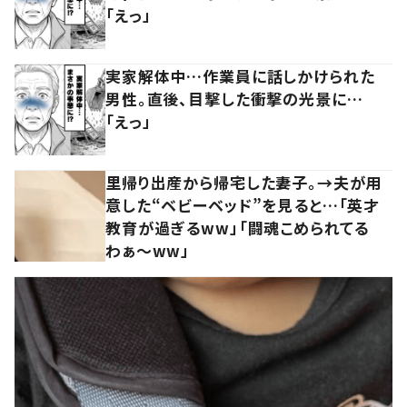
「えっ」
実家解体中…作業員に話しかけられた
男性。直後、目撃した衝撃の光景に…
「えっ」
里帰り出産から帰宅した妻子。→夫が用
意した“ベビーベッド”を見ると…「英才
教育が過ぎるww」「闘魂こめられてる
わぁ～ww」