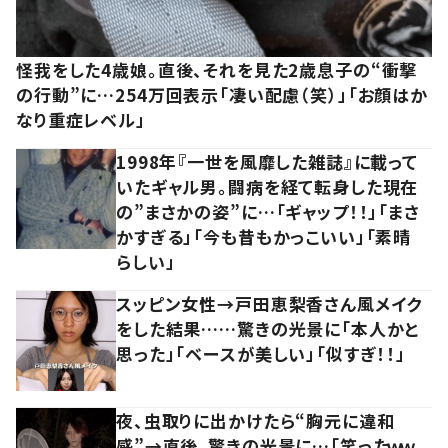
怪我をした4歳娘。直後、それを見た2歳息子の“衝撃
の行動”に…254万回表示「凄い配慮（笑）」「お顔はか
なり重症レベル」
1998年『一世を風靡した雑誌』に載って
いたギャル男。闘病を経て転身した現在
の”まさかの姿”に…「ギャップ！！」「まさ
かすぎる」「今も昔もかっこいい」「素晴
らしい」
スッピン女性→戸田恵梨香さん風メイク
をした結果……驚きの光景に「本人かと
思った」「ベースが美しい」「似すぎ！！」
夜、虫取りに出かけたら“胸元に違和
感”→直後、驚きの光景に…「笑ったｗｗ