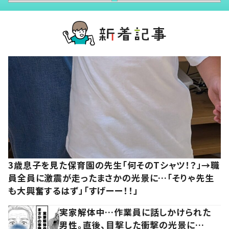
3歳息子を見た保育園の先生「何そのTシャツ！？」→職
員全員に激震が走ったまさかの光景に…「そりゃ先生
も大興奮するはず」「すげーー！！」
実家解体中…作業員に話しかけられた
男性。直後、目撃した衝撃の光景に…