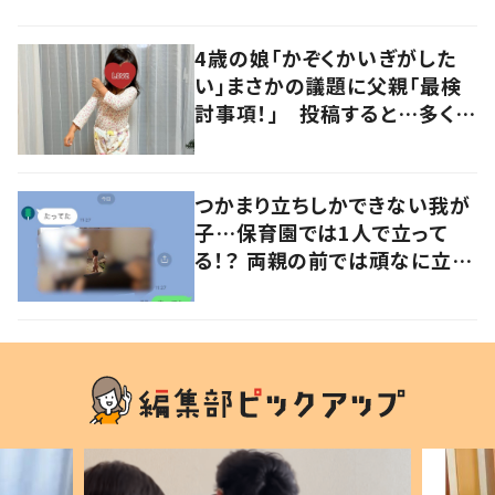
の声
4歳の娘「かぞくかいぎがした
い」まさかの議題に父親「最検
討事項！」 投稿すると…多くの
意見が寄せられる！
つかまり立ちしかできない我が
子…保育園では1人で立って
る！？ 両親の前では頑なに立た
ない1歳児が可愛すぎる…！