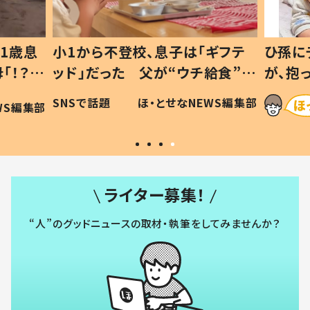
1歳息
小1から不登校、息子は「ギフテ
ひ孫に
「！？」
ッド」だった 父が“ウチ給食”を
が、抱
に「可愛
作り続ける理由とは #令和の親
「涙が
SNSで話題
ほ・とせなNEWS編集部
WS編集部
#令和の子
い」
ライター募集！
“人”のグッドニュースの取材・執筆をしてみませんか？