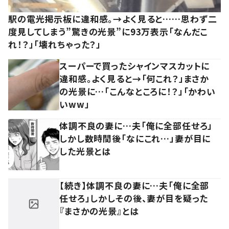
駅の電光掲示板に違和感。→よく見ると……思わず二
度見してしまう”驚きの光景”に93万表示「なんだこ
れ！？」「壊れちゃった？」
スーパーで買ったシャインマスカットに
違和感。よく見ると→「何これ？」まさか
の光景に…「こんなところに！？」「かわい
いww」
体調不良の妻に…夫「俺に全部任せろ」
しかし数時間後「なにこれ…」妻が目に
した光景とは
【続き】体調不良の妻に…夫「俺に全部
任せろ」しかしその後、妻が目を疑った
『まさかの光景』とは