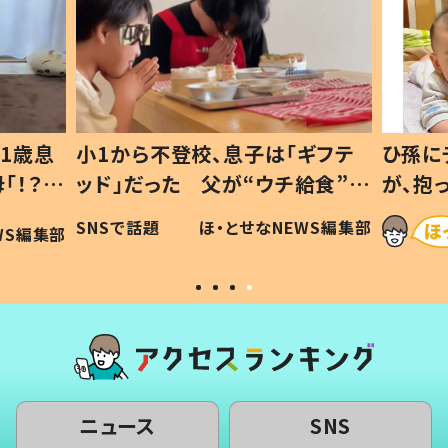
1歳息
小1から不登校、息子は「ギフテ
ひ孫に
「！？」
ッド」だった 父が“ウチ給食”を
が、抱
に「可愛
作り続ける理由とは #令和の親
「涙が
SNSで話題
ほ・とせなNEWS編集部
WS編集部
#令和の子
い」
ニュース
SNS