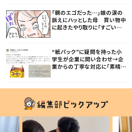
「親のエゴだった…」娘の涙の
訴えにハッとした母 買い物中
に起きたやり取りに「すごい分
かる」「改めて気付かされた」
“紙パック”に疑問を持った小
学生が企業に問い合わせ→企
業からの丁寧な対応に「素晴ら
しい」の声