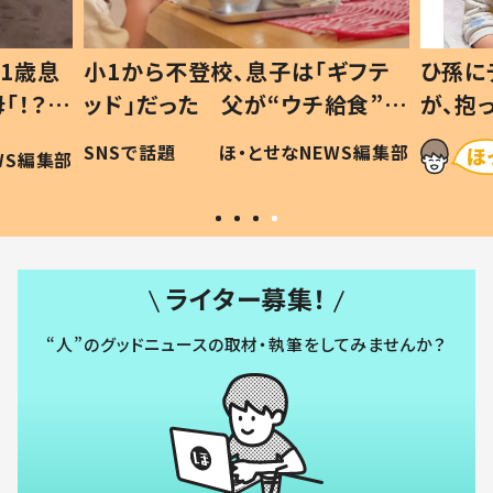
1歳息
小1から不登校、息子は「ギフテ
ひ孫に
「！？」
ッド」だった 父が“ウチ給食”を
が、抱
に「可愛
作り続ける理由とは #令和の親
「涙が
SNSで話題
ほ・とせなNEWS編集部
WS編集部
#令和の子
い」
ライター募集！
“人”のグッドニュースの取材・執筆をしてみませんか？