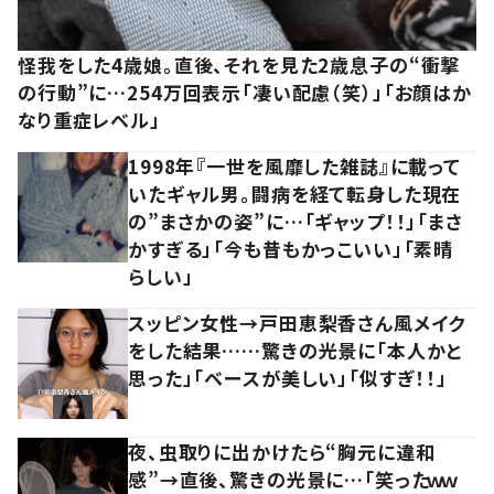
怪我をした4歳娘。直後、それを見た2歳息子の“衝撃
の行動”に…254万回表示「凄い配慮（笑）」「お顔はか
なり重症レベル」
1998年『一世を風靡した雑誌』に載って
いたギャル男。闘病を経て転身した現在
の”まさかの姿”に…「ギャップ！！」「まさ
かすぎる」「今も昔もかっこいい」「素晴
らしい」
スッピン女性→戸田恵梨香さん風メイク
をした結果……驚きの光景に「本人かと
思った」「ベースが美しい」「似すぎ！！」
夜、虫取りに出かけたら“胸元に違和
感”→直後、驚きの光景に…「笑ったｗｗ