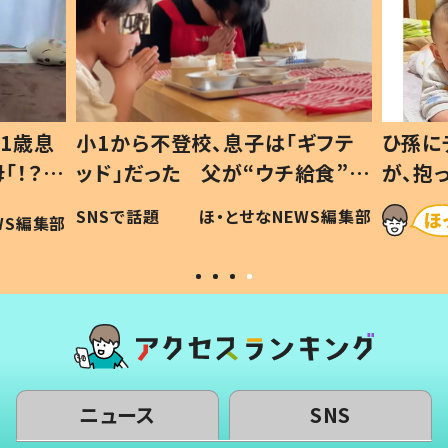
1歳息
小1から不登校、息子は「ギフテ
ひ孫に
「！？」
ッド」だった 父が“ウチ給食”を
が、抱
に「可愛
作り続ける理由とは #令和の親
「涙が
SNSで話題
ほ・とせなNEWS編集部
WS編集部
#令和の子
い」
ニュース
SNS