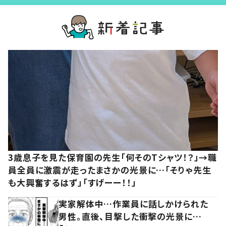
3歳息子を見た保育園の先生「何そのTシャツ！？」→職
員全員に激震が走ったまさかの光景に…「そりゃ先生
も大興奮するはず」「すげーー！！」
実家解体中…作業員に話しかけられた
男性。直後、目撃した衝撃の光景に…