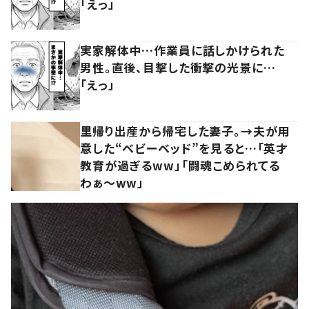
「えっ」
実家解体中…作業員に話しかけられた
男性。直後、目撃した衝撃の光景に…
「えっ」
里帰り出産から帰宅した妻子。→夫が用
意した“ベビーベッド”を見ると…「英才
教育が過ぎるww」「闘魂こめられてる
わぁ～ww」