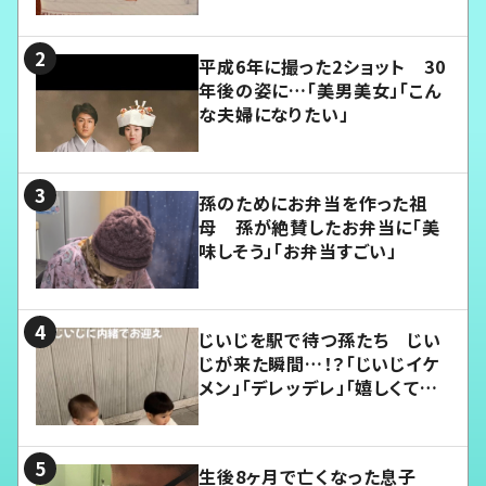
平成6年に撮った2ショット 30
年後の姿に…「美男美女」「こん
な夫婦になりたい」
孫のためにお弁当を作った祖
母 孫が絶賛したお弁当に「美
味しそう」「お弁当すごい」
じいじを駅で待つ孫たち じい
じが来た瞬間…！？「じいじイケ
メン」「デレッデレ」「嬉しくて可
愛くてたまらない」「幸せになれ
る」
生後8ヶ月で亡くなった息子