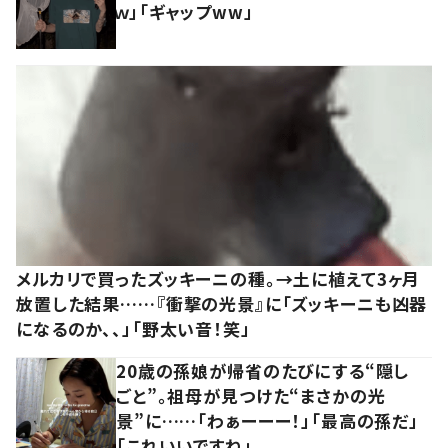
ｗ」「ギャップww」
メルカリで買ったズッキーニの種。→土に植えて3ヶ月
放置した結果……『衝撃の光景』に「ズッキーニも凶器
になるのか、、」「野太い音！笑」
20歳の孫娘が帰省のたびにする“隠し
ごと”。祖母が見つけた“まさかの光
景”に……「わぁーーー！」「最高の孫だ」
「これいいですね」