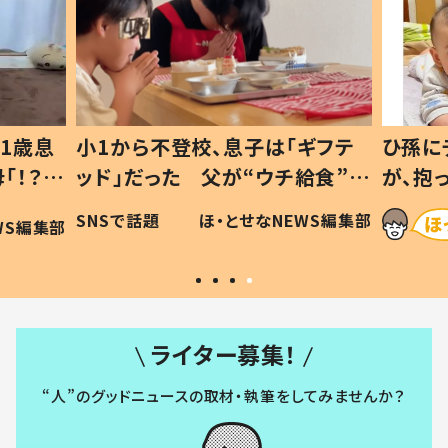
1歳息
小1から不登校、息子は「ギフテ
ひ孫に
「！？」
ッド」だった 父が“ウチ給食”を
が、抱
に「可愛
作り続ける理由とは #令和の親
「涙が
SNSで話題
ほ・とせなNEWS編集部
WS編集部
#令和の子
い」
ライター募集！
“人”のグッドニュースの取材・執筆をしてみませんか？