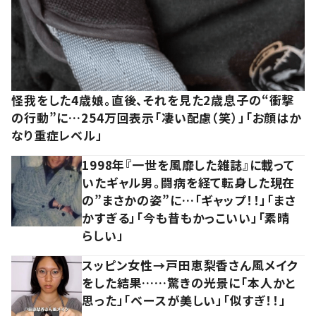
怪我をした4歳娘。直後、それを見た2歳息子の“衝撃
の行動”に…254万回表示「凄い配慮（笑）」「お顔はか
なり重症レベル」
1998年『一世を風靡した雑誌』に載って
いたギャル男。闘病を経て転身した現在
の”まさかの姿”に…「ギャップ！！」「まさ
かすぎる」「今も昔もかっこいい」「素晴
らしい」
スッピン女性→戸田恵梨香さん風メイク
をした結果……驚きの光景に「本人かと
思った」「ベースが美しい」「似すぎ！！」