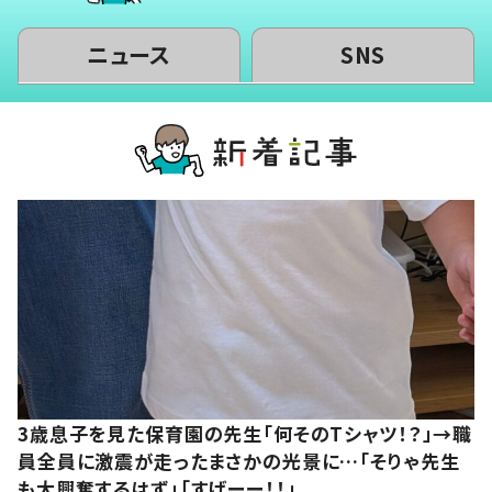
ニュース
SNS
3歳息子を見た保育園の先生「何そのTシャツ！？」→職
員全員に激震が走ったまさかの光景に…「そりゃ先生
も大興奮するはず」「すげーー！！」