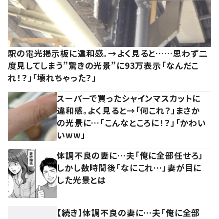
駅の電光掲示板に違和感。→よく見ると……思わず二
度見してしまう”驚きの光景”に93万表示「なんだこ
れ！？」「壊れちゃった？」
スーパーで買ったシャインマスカットに
違和感。よく見ると→「何これ？」まさか
の光景に…「こんなところに！？」「かわい
いww」
体調不良の妻に…夫「俺に全部任せろ」
しかし数時間後「なにこれ…」妻が目に
した光景とは
【続き】体調不良の妻に…夫「俺に全部