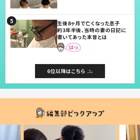
愛くてたまらない」「幸せになれ
る」
生後8ヶ月で亡くなった息子
約3年半後、当時の妻の日記に
書いてあった本音とは
6位以降はこちら