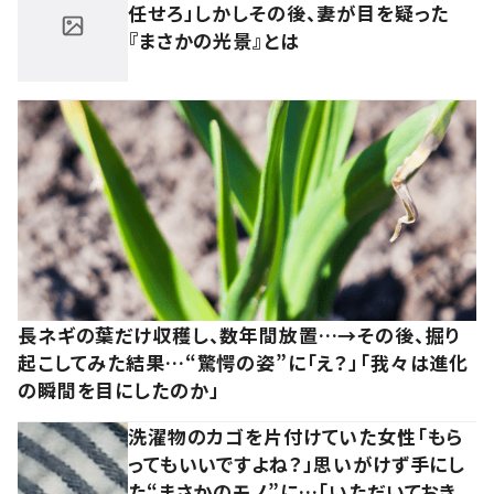
任せろ」しかしその後、妻が目を疑った
『まさかの光景』とは
長ネギの葉だけ収穫し、数年間放置…→その後、掘り
起こしてみた結果…“驚愕の姿”に「え？」「我々は進化
の瞬間を目にしたのか」
洗濯物のカゴを片付けていた女性「もら
ってもいいですよね？」思いがけず手にし
た“まさかのモノ”に…「いただいておき