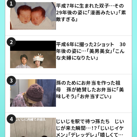
平成7年に生まれた双子…その
29年後の姿に「漫画みたい」「素
敵すぎる」
平成6年に撮った2ショット 30
年後の姿に…「美男美女」「こん
な夫婦になりたい」
孫のためにお弁当を作った祖
母 孫が絶賛したお弁当に「美
味しそう」「お弁当すごい」
じいじを駅で待つ孫たち じい
じが来た瞬間…！？「じいじイケ
メン」「デレッデレ」「嬉しくて可