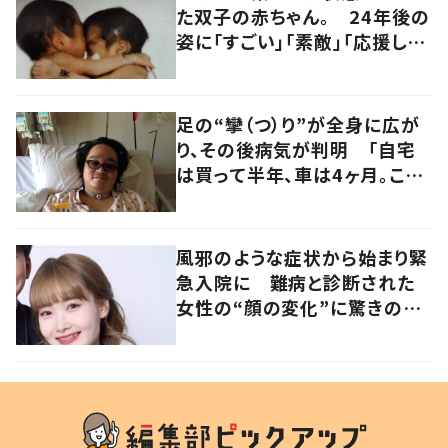
た双子の赤ちゃん。 24年後の
姿に「すごい」「素敵」「応援して
います」
足の“攣（つ）り”が全身に広が
り、その後病気が判明 「自宅
は買って半年、車は4ヶ月。この
先どうすれば…」発病時の思い
と心境の変化について患者に
聞いた
風邪のような症状から始まり緊
急入院に 難病と診断された
女性の“顔の変化”に驚きの
声 「可哀想と捉えないで」発
信した思いを聞いた