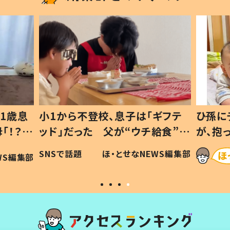
1歳息
小1から不登校、息子は「ギフテ
ひ孫に
「！？」
ッド」だった 父が“ウチ給食”を
が、抱
に「可愛
作り続ける理由とは #令和の親
「涙が
SNSで話題
ほ・とせなNEWS編集部
WS編集部
#令和の子
い」