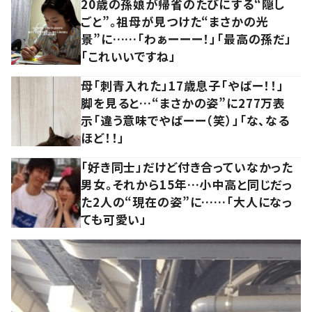
20歳の孫娘が帰省のたびにする“隠し
ごと”。祖母が見つけた“まさかの光
景”に……「わぁーーー！」「最高の孫だ」
「これいいですね」
母「刺青入れた」17歳息子「やばー！！」
脚を見ると…“まさかの姿”に277万表
示「違う意味でやばーー（笑）」「な、なる
ほど！！」
「好き同士」だけど付き合っていなかった
男女。それから15年…小中高と同じだっ
た2人の“現在の姿”に……「大人になっ
ても可愛い」