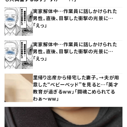
実家解体中…作業員に話しかけられた
男性。直後、目撃した衝撃の光景に…
「えっ」
実家解体中…作業員に話しかけられた
男性。直後、目撃した衝撃の光景に…
「えっ」
里帰り出産から帰宅した妻子。→夫が用
意した“ベビーベッド”を見ると…「英才
教育が過ぎるww」「闘魂こめられてる
わぁ～ww」