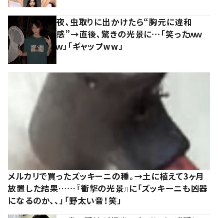
夜、虫取りに出かけたら“胸元に違和
感”→直後、驚きの光景に…「笑ったｗｗ
ｗ」「ギャップww」
メルカリで買ったズッキーニの種。→土に植えて3ヶ月
放置した結果……『衝撃の光景』に「ズッキーニも凶器
になるのか、、」「野太い音！笑」