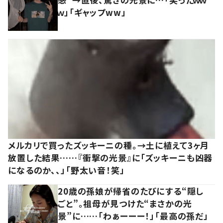
ｗ」「ギャップww」
メルカリで買ったズッキーニの種。→土に植えて3ヶ月
放置した結果……『衝撃の光景』に「ズッキーニも凶器
になるのか、、」「野太い音！笑」
20歳の孫娘が帰省のたびにする“隠し
ごと”。祖母が見つけた“まさかの光
景”に……「わぁーーー！」「最高の孫だ」