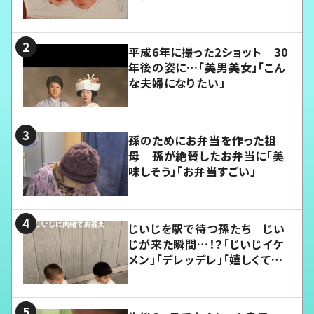
平成6年に撮った2ショット 30
年後の姿に…「美男美女」「こん
な夫婦になりたい」
孫のためにお弁当を作った祖
母 孫が絶賛したお弁当に「美
味しそう」「お弁当すごい」
じいじを駅で待つ孫たち じい
じが来た瞬間…！？「じいじイケ
メン」「デレッデレ」「嬉しくて可
愛くてたまらない」「幸せになれ
る」