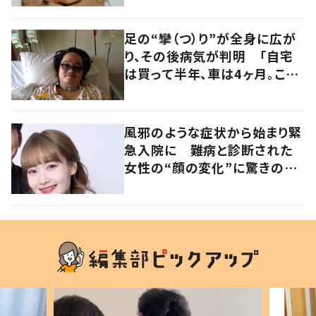
足の“攣（つ）り”が全身に広が
り、その後病気が判明 「自宅
は買って半年、車は4ヶ月。この
先どうすれば…」発病時の思い
と心境の変化について患者に
聞いた
風邪のような症状から始まり緊
急入院に 難病と診断された
女性の“顔の変化”に驚きの
声 「可哀想と捉えないで」発
信した思いを聞いた