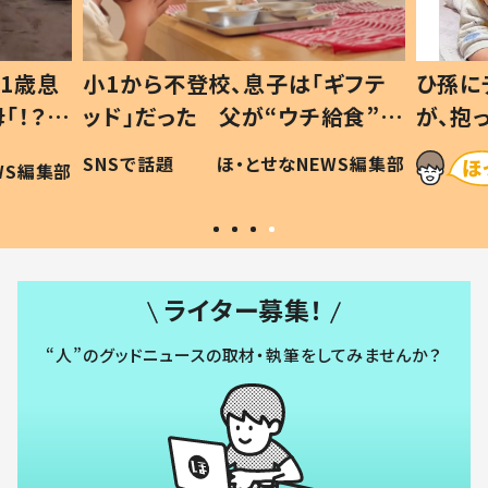
ギフテ
ひ孫にデレデレな80歳じいじ
給食”を
が、抱っこすると…ひ孫の反応に
和の親
「涙が出ました」「可愛くて仕方な
WS編集部
ほ・とせなNEWS編集部
い」
ライター募集！
“人”のグッドニュースの取材・執筆をしてみませんか？