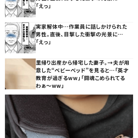
「えっ」
実家解体中…作業員に話しかけられた
男性。直後、目撃した衝撃の光景に…
「えっ」
里帰り出産から帰宅した妻子。→夫が用
意した“ベビーベッド”を見ると…「英才
教育が過ぎるww」「闘魂こめられてる
わぁ～ww」