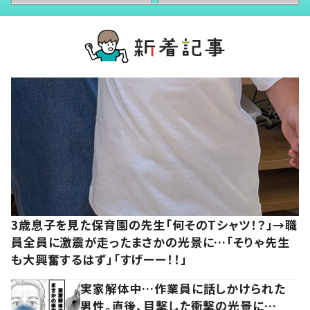
3歳息子を見た保育園の先生「何そのTシャツ！？」→職
員全員に激震が走ったまさかの光景に…「そりゃ先生
も大興奮するはず」「すげーー！！」
実家解体中…作業員に話しかけられた
男性。直後、目撃した衝撃の光景に…