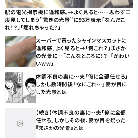
駅の電光掲示板に違和感。→よく見ると……思わず二
度見してしまう”驚きの光景”に93万表示「なんだこ
れ！？」「壊れちゃった？」
スーパーで買ったシャインマスカットに
違和感。よく見ると→「何これ？」まさか
の光景に…「こんなところに！？」「かわい
いww」
体調不良の妻に…夫「俺に全部任せろ」
しかし数時間後「なにこれ…」妻が目に
した光景とは
【続き】体調不良の妻に…夫「俺に全部
任せろ」しかしその後、妻が目を疑った
『まさかの光景』とは