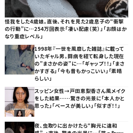
怪我をした4歳娘。直後、それを見た2歳息子の“衝撃
の行動”に…254万回表示「凄い配慮（笑）」「お顔はか
なり重症レベル」
1998年『一世を風靡した雑誌』に載って
いたギャル男。闘病を経て転身した現在
の”まさかの姿”に…「ギャップ！！」「まさ
かすぎる」「今も昔もかっこいい」「素晴
らしい」
スッピン女性→戸田恵梨香さん風メイク
をした結果……驚きの光景に「本人かと
思った」「ベースが美しい」「似すぎ！！」
夜、虫取りに出かけたら“胸元に違和
感”→直後、驚きの光景に…「笑ったｗｗ