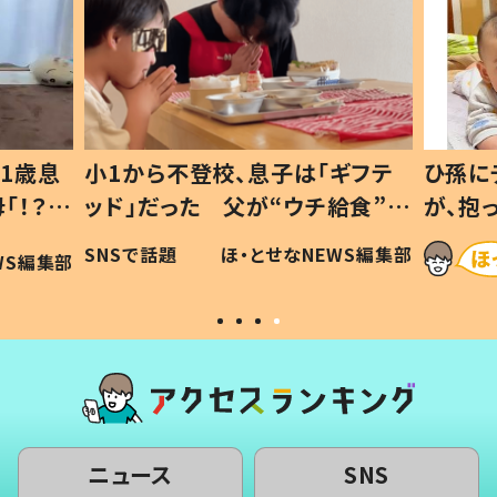
ギフテ
ひ孫にデレデレな80歳じいじ
給食”を
が、抱っこすると…ひ孫の反応に
和の親
「涙が出ました」「可愛くて仕方な
WS編集部
ほ・とせなNEWS編集部
い」
ニュース
SNS