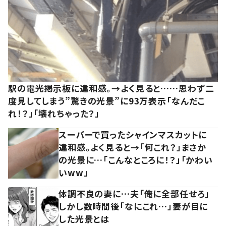
駅の電光掲示板に違和感。→よく見ると……思わず二
度見してしまう”驚きの光景”に93万表示「なんだこ
れ！？」「壊れちゃった？」
スーパーで買ったシャインマスカットに
違和感。よく見ると→「何これ？」まさか
の光景に…「こんなところに！？」「かわい
いww」
体調不良の妻に…夫「俺に全部任せろ」
しかし数時間後「なにこれ…」妻が目に
した光景とは