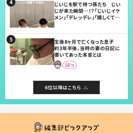
じいじを駅で待つ孫たち じい
じが来た瞬間…！？「じいじイケ
メン」「デレッデレ」「嬉しくて可
愛くてたまらない」「幸せになれ
る」
生後8ヶ月で亡くなった息子
約3年半後、当時の妻の日記に
書いてあった本音とは
6位以降はこちら