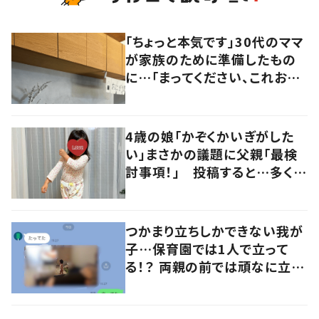
「ちょっと本気です」30代のママ
が家族のために準備したもの
に…「まってください、これお
家？」「ご家族が羨ましい」「こん
なママ最高」
4歳の娘「かぞくかいぎがした
い」まさかの議題に父親「最検
討事項！」 投稿すると…多くの
意見が寄せられる！
つかまり立ちしかできない我が
子…保育園では1人で立って
る！？ 両親の前では頑なに立た
ない1歳児が可愛すぎる…！