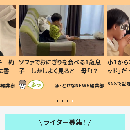
1歳息
小1から不登校、息子は「ギフテ
ひ孫に
「！？」
ッド」だった 父が“ウチ給食”を
が、抱
に「可愛
作り続ける理由とは #令和の親
「涙が
SNSで話題
ほ・とせなNEWS編集部
WS編集部
#令和の子
い」
ライター募集！