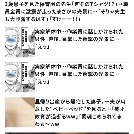
3歳息子を見た保育園の先生「何そのTシャツ！？」→職
員全員に激震が走ったまさかの光景に…「そりゃ先生
も大興奮するはず」「すげーー！！」
実家解体中…作業員に話しかけられた
男性。直後、目撃した衝撃の光景に…
「えっ」
実家解体中…作業員に話しかけられた
男性。直後、目撃した衝撃の光景に…
「えっ」
里帰り出産から帰宅した妻子。→夫が用
意した“ベビーベッド”を見ると…「英才
教育が過ぎるww」「闘魂こめられてる
わぁ～ww」