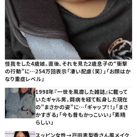
怪我をした4歳娘。直後、それを見た2歳息子の“衝撃
の行動”に…254万回表示「凄い配慮（笑）」「お顔はか
なり重症レベル」
1998年『一世を風靡した雑誌』に載って
いたギャル男。闘病を経て転身した現在
の”まさかの姿”に…「ギャップ！！」「まさ
かすぎる」「今も昔もかっこいい」「素晴
らしい」
スッピン女性→戸田恵梨香さん風メイク