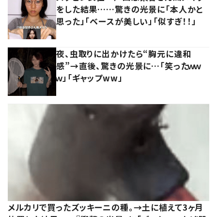
をした結果……驚きの光景に「本人かと
思った」「ベースが美しい」「似すぎ！！」
夜、虫取りに出かけたら“胸元に違和
感”→直後、驚きの光景に…「笑ったｗｗ
ｗ」「ギャップww」
メルカリで買ったズッキーニの種。→土に植えて3ヶ月