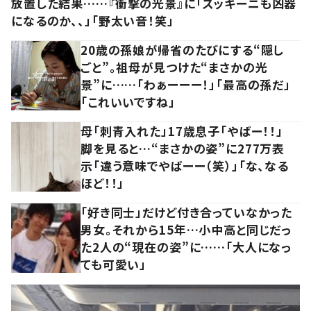
放置した結果……『衝撃の光景』に「ズッキーニも凶器
になるのか、、」「野太い音！笑」
20歳の孫娘が帰省のたびにする“隠し
ごと”。祖母が見つけた“まさかの光
景”に……「わぁーーー！」「最高の孫だ」
「これいいですね」
母「刺青入れた」17歳息子「やばー！！」
脚を見ると…“まさかの姿”に277万表
示「違う意味でやばーー（笑）」「な、なる
ほど！！」
「好き同士」だけど付き合っていなかった
男女。それから15年…小中高と同じだっ
た2人の“現在の姿”に……「大人になっ
ても可愛い」