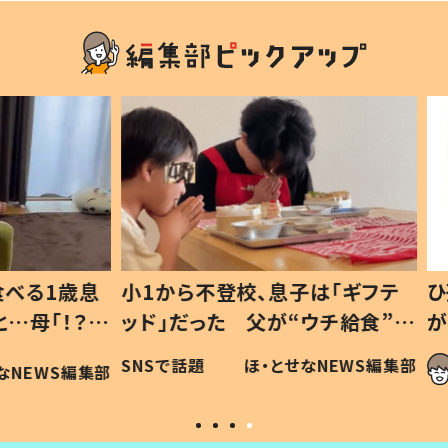
1歳息
小1から不登校、息子は「ギフテ
ひ孫に
「！？」
ッド」だった 父が“ウチ給食”を
が、抱
に「可愛
作り続ける理由とは #令和の親
「涙が
SNSで話題
ほ・とせなNEWS編集部
WS編集部
#令和の子
い」