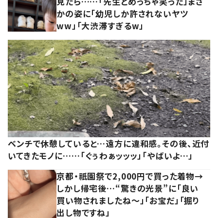
見たら……「先生とめっちゃ笑った」まさ
かの姿に「幼児しか許されないヤツ
ww」「大渋滞すぎるw」
ベンチで休憩していると…遠方に違和感。その後、近付
いてきたモノに……「ぐぅわぁッッッ」「やばいよ…」
京都・祇園祭で2,000円で買った着物→
しかし帰宅後…“驚きの光景”に「良い
買い物されましたね～」「お宝だ」「掘り
出し物ですね」