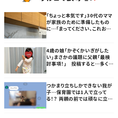
「ちょっと本気です」30代のママ
が家族のために準備したもの
に…「まってください、これお
家？」「ご家族が羨ましい」「こん
なママ最高」
4歳の娘「かぞくかいぎがした
い」まさかの議題に父親「最検
討事項！」 投稿すると…多くの
意見が寄せられる！
つかまり立ちしかできない我が
子…保育園では1人で立って
る！？ 両親の前では頑なに立た
ない1歳児が可愛すぎる…！