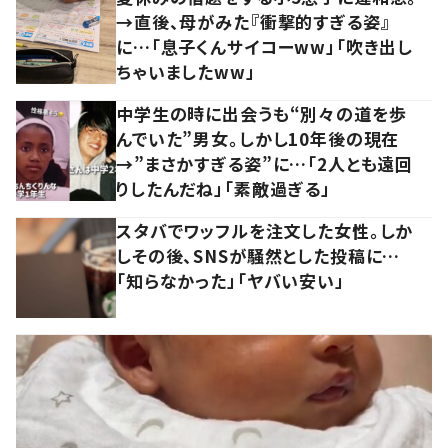
→直後、母がみた『衝撃的すぎる姿』
に…「息子くんサイコーww」「吹き出し
ちゃいましたww」
中学生の時に出会うも“別々の道を歩
んでいた”男女。しかし10年後の現在
→”まさかすぎる姿”に…「2人とも遠回
りしたんだね」「素敵過ぎる」
スタバでワッフルを注文した女性。しか
しその後、SNSが騒然とした投稿に…
「知らなかった」「ヤバい安い」