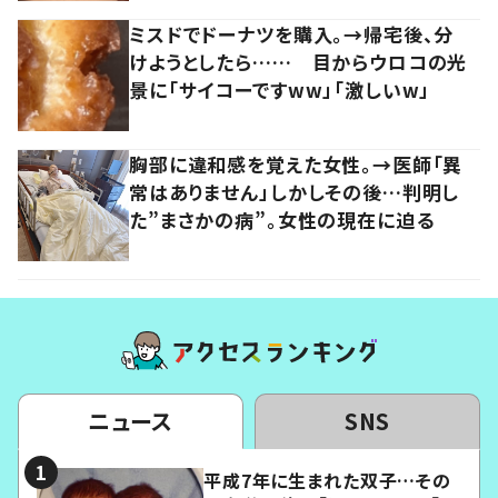
ミスドでドーナツを購入。→帰宅後、分
けようとしたら…… 目からウロコの光
景に「サイコーですww」「激しいw」
胸部に違和感を覚えた女性。→医師「異
常はありません」しかしその後…判明し
た”まさかの病”。女性の現在に迫る
ニュース
SNS
平成7年に生まれた双子…その