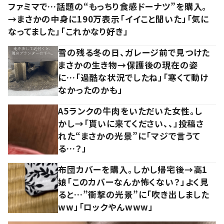
ファミマで…話題の“もっちり食感ドーナツ”を購入。
→まさかの中身に190万表示「イイこと聞いた」「気に
なってました」「これかなり好き」
雪の残る冬の日、ガレージ前で見つけた
まさかの生き物→保護後の現在の姿
に…「過酷な状況でしたね」「寒くて動け
なかったのかも」
A5ランクの牛肉をいただいた女性。し
かし→「貰いに来てください、、」投稿さ
れた“まさかの光景”に「マジで言うて
る…？」
布団カバーを購入。しかし帰宅後→高1
娘「このカバーなんか怖くない？」よく見
ると…”衝撃の光景”に「吹き出しました
ww」「ロックやんwww」