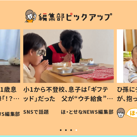
1歳息
小1から不登校、息子は「ギフテ
ひ孫に
「！？」
ッド」だった 父が“ウチ給食”を
が、抱
に「可愛
作り続ける理由とは #令和の親
「涙が
SNSで話題
ほ・とせなNEWS編集部
WS編集部
#令和の子
い」