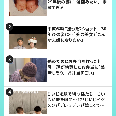
29年後の姿に「漫画みたい」「素
敵すぎる」
平成6年に撮った2ショット 30
年後の姿に…「美男美女」「こん
な夫婦になりたい」
孫のためにお弁当を作った祖
母 孫が絶賛したお弁当に「美
味しそう」「お弁当すごい」
じいじを駅で待つ孫たち じい
じが来た瞬間…！？「じいじイケ
メン」「デレッデレ」「嬉しくて可
愛くてたまらない」「幸せになれ