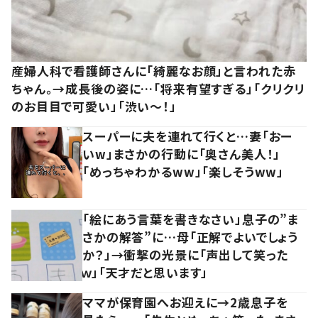
産婦人科で看護師さんに「綺麗なお顔」と言われた赤
ちゃん。→成長後の姿に…「将来有望すぎる」「クリクリ
のお目目で可愛い」「渋い～！」
スーパーに夫を連れて行くと…妻「おー
いw」まさかの行動に「奥さん美人！」
「めっちゃわかるww」「楽しそうww」
「絵にあう言葉を書きなさい」息子の”ま
さかの解答”に…母「正解でよいでしょう
か？」→衝撃の光景に「声出して笑った
ｗ」「天才だと思います」
ママが保育園へお迎えに→2歳息子を