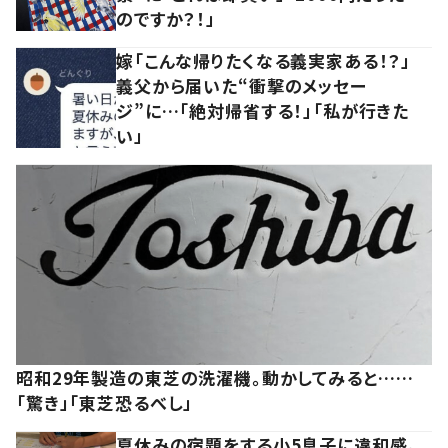
のですか？！」
嫁「こんな帰りたくなる義実家ある！？」
義父から届いた“衝撃のメッセー
ジ”に…「絶対帰省する！」「私が行きた
い」
昭和29年製造の東芝の洗濯機。動かしてみると……
「驚き」「東芝恐るべし」
夏休みの宿題をする小5息子に違和感。