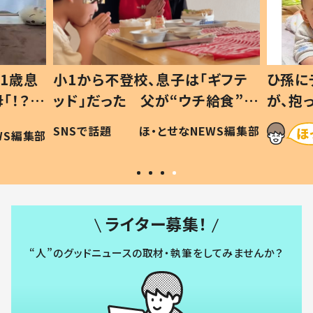
1歳息
小1から不登校、息子は「ギフテ
ひ孫に
「！？」
ッド」だった 父が“ウチ給食”を
が、抱
に「可愛
作り続ける理由とは #令和の親
「涙が
SNSで話題
ほ・とせなNEWS編集部
WS編集部
#令和の子
い」
ライター募集！
“人”のグッドニュースの取材・執筆をしてみませんか？