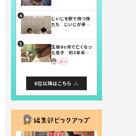
賛したお弁当に「美
味しそう」「お弁当す
ごい」
じいじを駅で待つ孫
たち じいじが来た
瞬間…！？「じいじイ
ケメン」「デレッデレ」
「嬉しくて可愛くてた
生後8ヶ月で亡くなっ
まらない」「幸せにな
た息子 約3年半
れる」
後、当時の妻の日記
に書いてあった本音
とは
6位以降はこちら