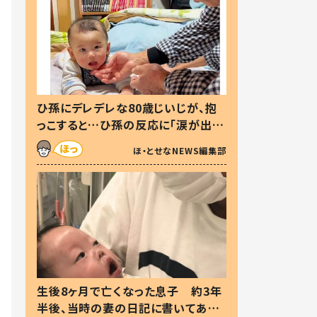
ひ孫にデレデレな80歳じいじが、抱
っこすると…ひ孫の反応に「涙が出ま
した」「可愛くて仕方ない」
ほ・とせなNEWS編集部
生後8ヶ月で亡くなった息子 約3年
半後、当時の妻の日記に書いてあっ