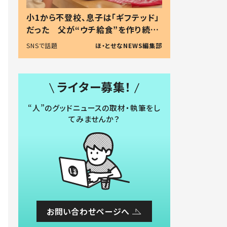
小1から不登校、息子は「ギフテッド」
だった 父が“ウチ給食”を作り続け
る理由とは #令和の親 #令和の子
SNSで話題
ほ・とせなNEWS編集部
ライター募集！
“人”のグッドニュースの取材・執筆をし
てみませんか？
お問い合わせページへ