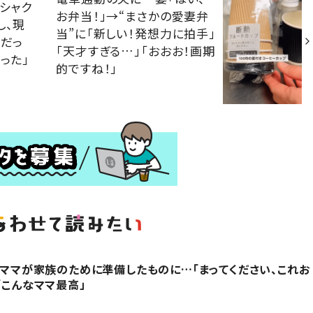
シャク
お弁当！」→“まさかの愛妻弁
し、現
当”に「新しい！発想力に拍手」
石だっ
「天才すぎる…」「おおお！画期
った」
的ですね！」
代のママが家族のために準備したものに…「まってください、これお
「こんなママ最高」