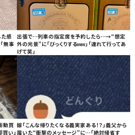
した感
出張で…列車の指定席を予約したら…→“想定
に「無事
外の光景”に「びっくりするｗｗ」「連れて行ってあ
げて笑」
衝動買
嫁「こんな帰りたくなる義実家ある！？」義父から
即買い」
届いた“衝撃のメッセージ”に…「絶対帰省す