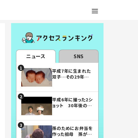
ニュース
SNS
平成7年に生まれた
双子…その29年後
の姿に「漫画みたい」
「素敵すぎる」
平成6年に撮った2シ
ョット 30年後の姿
に…「美男美女」「こ
んな夫婦になりた
い」
孫のためにお弁当を
作った祖母 孫が絶