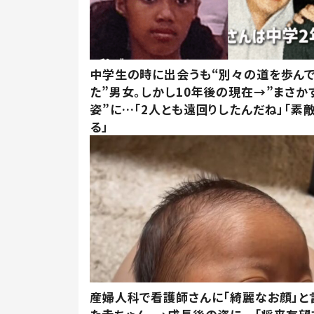
中学生の時に出会うも“別々の道を歩ん
た”男女。しかし10年後の現在→”まさか
姿”に…「2人とも遠回りしたんだね」「素
る」
産婦人科で看護師さんに「綺麗なお顔」と