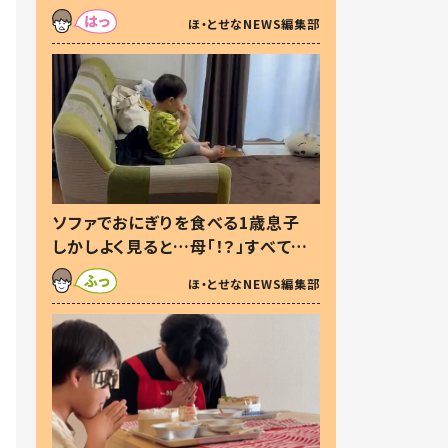
た本音とは
ほ・とせなNEWS編集部
ソファでおにぎりを食べる1歳息子
しかしよく見ると…母「！？」すべてを
察した母の投稿に「可愛いから許
ほ・とせなNEWS編集部
す！」「現行犯〜」