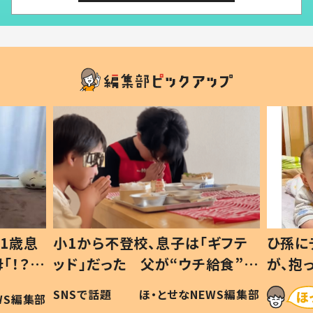
1歳息
小1から不登校、息子は「ギフテ
ひ孫に
「！？」
ッド」だった 父が“ウチ給食”を
が、抱
に「可愛
作り続ける理由とは #令和の親
「涙が
SNSで話題
ほ・とせなNEWS編集部
WS編集部
#令和の子
い」