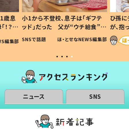
1歳息
小1から不登校、息子は「ギフテ
ひ孫に
「！？」
ッド」だった 父が“ウチ給食”を
が、抱
に「可愛
作り続ける理由とは #令和の親
「涙が
SNSで話題
ほ・とせなNEWS編集部
WS編集部
#令和の子
い」
ニュース
SNS