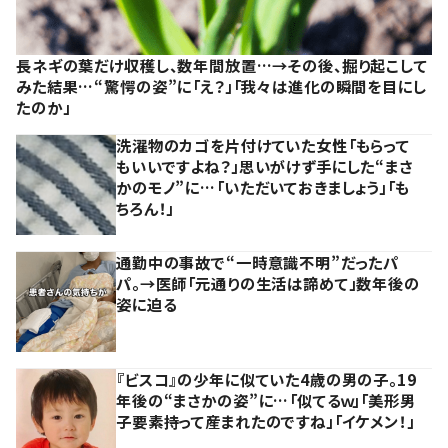
長ネギの葉だけ収穫し、数年間放置…→その後、掘り起こして
みた結果…“驚愕の姿”に「え？」「我々は進化の瞬間を目にし
たのか」
洗濯物のカゴを片付けていた女性「もらって
もいいですよね？」思いがけず手にした“まさ
かのモノ”に…「いただいておきましょう」「も
ちろん！」
通勤中の事故で“一時意識不明”だったパ
パ。→医師「元通りの生活は諦めて」数年後の
姿に迫る
『ビスコ』の少年に似ていた4歳の男の子。19
年後の“まさかの姿”に…「似てるｗ」「美形男
子要素持って産まれたのですね」「イケメン！」