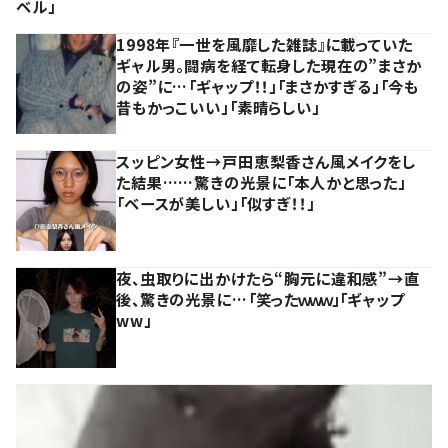
ベル」
1998年『一世を風靡した雑誌』に載っていた
ギャル男。闘病を経て転身した現在の”まさか
の姿”に…「ギャップ！！」「まさかすぎる」「今も
昔もかっこいい」「素晴らしい」
スッピン女性→戸田恵梨香さん風メイクをし
た結果……驚きの光景に「本人かと思った」
「ベースが美しい」「似すぎ！！」
夜、虫取りに出かけたら“胸元に違和感”→直
後、驚きの光景に…「笑ったｗｗｗ」「ギャップ
ww」