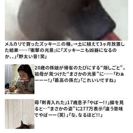
メルカリで買ったズッキーニの種。→土に植えて3ヶ月放置し
た結果……『衝撃の光景』に「ズッキーニも凶器になるの
か、、」「野太い音！笑」
20歳の孫娘が帰省のたびにする“隠しごと”。
祖母が見つけた“まさかの光景”に……「わぁ
ーーー！」「最高の孫だ」「これいいですね」
母「刺青入れた」17歳息子「やばー！！」脚を見
ると…“まさかの姿”に277万表示「違う意味
でやばーー（笑）」「な、なるほど！！」