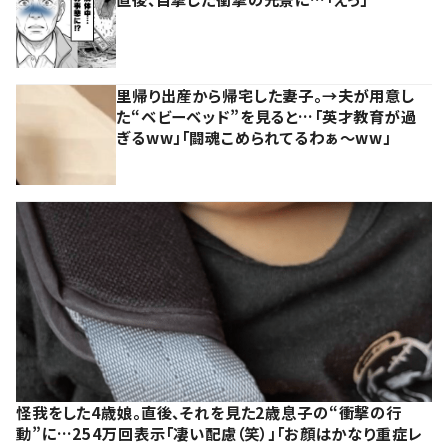
里帰り出産から帰宅した妻子。→夫が用意し
た“ベビーベッド”を見ると…「英才教育が過
ぎるww」「闘魂こめられてるわぁ～ww」
怪我をした4歳娘。直後、それを見た2歳息子の“衝撃の行
動”に…254万回表示「凄い配慮（笑）」「お顔はかなり重症レ