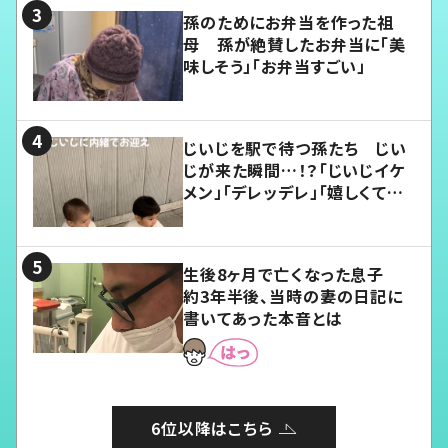
孫のためにお弁当を作った祖
母 孫が絶賛したお弁当に「美
味しそう」「お弁当すごい」
じいじを駅で待つ孫たち じい
じが来た瞬間…！？「じいじイケ
メン」「デレッデレ」「嬉しくて可
愛くてたまらない」「幸せになれ
る」
生後8ヶ月で亡くなった息子
約3年半後、当時の妻の日記に
書いてあった本音とは
6位以降はこちら