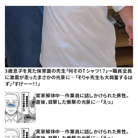
3歳息子を見た保育園の先生「何そのTシャツ！？」→職員全員
に激震が走ったまさかの光景に…「そりゃ先生も大興奮するは
ず」「すげーー！！」
実家解体中…作業員に話しかけられた男性。
直後、目撃した衝撃の光景に…「えっ」
実家解体中…作業員に話しかけられた男性。
直後、目撃した衝撃の光景に…「えっ」