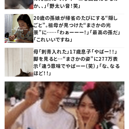
か、、」「野太い音！笑」
20歳の孫娘が帰省のたびにする“隠し
ごと”。祖母が見つけた“まさかの光
景”に……「わぁーーー！」「最高の孫だ」
「これいいですね」
母「刺青入れた」17歳息子「やばー！！」
脚を見ると…“まさかの姿”に277万表
示「違う意味でやばーー（笑）」「な、なる
ほど！！」