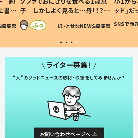
1歳息
小1から不登校、息子は「ギフテ
ひ孫に
「！？」
ッド」だった 父が“ウチ給食”を
が、抱
に「可愛
作り続ける理由とは #令和の親
「涙が
SNSで話題
ほ・とせなNEWS編集部
WS編集部
#令和の子
い」
ライター募集！
“人”のグッドニュースの取材・執筆をしてみませんか？
お問い合わせページへ