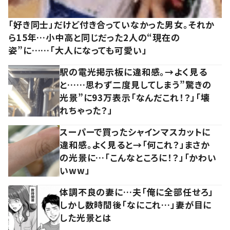
「好き同士」だけど付き合っていなかった男女。それか
ら15年…小中高と同じだった2人の“現在の
姿”に……「大人になっても可愛い」
駅の電光掲示板に違和感。→よく見る
と……思わず二度見してしまう”驚きの
光景”に93万表示「なんだこれ！？」「壊
れちゃった？」
スーパーで買ったシャインマスカットに
違和感。よく見ると→「何これ？」まさか
の光景に…「こんなところに！？」「かわい
いww」
体調不良の妻に…夫「俺に全部任せろ」
しかし数時間後「なにこれ…」妻が目に
した光景とは