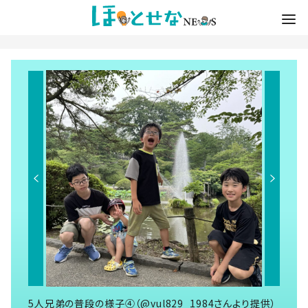
5人兄弟の普段の様子④（@vul829_1984さんより提供）