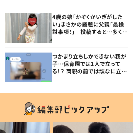
の声
4歳の娘「かぞくかいぎがした
い」まさかの議題に父親「最検
討事項！」 投稿すると…多くの
意見が寄せられる！
つかまり立ちしかできない我が
子…保育園では1人で立って
る！？ 両親の前では頑なに立た
ない1歳児が可愛すぎる…！