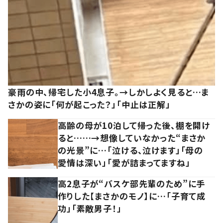
豪雨の中、帰宅した小4息子。→しかしよく見ると…ま
さかの姿に「何が起こった？」「中止は正解」
高齢の母が10泊して帰った後、棚を開け
ると……→想像していなかった“まさか
の光景”に…「泣ける、泣けます」「母の
愛情は深い」「愛が詰まってますね」
高2息子が“バスケ部先輩のため”に手
作りした【まさかのモノ】に…「子育て成
功」「素敵男子！」