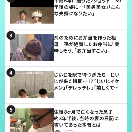
平成6年に撮った2ショット 30
年後の姿に…「美男美女」「こん
な夫婦になりたい」
孫のためにお弁当を作った祖
母 孫が絶賛したお弁当に「美
味しそう」「お弁当すごい」
じいじを駅で待つ孫たち じい
じが来た瞬間…！？「じいじイケ
メン」「デレッデレ」「嬉しくて可
愛くてたまらない」「幸せになれ
る」
生後8ヶ月で亡くなった息子
約3年半後、当時の妻の日記に
書いてあった本音とは