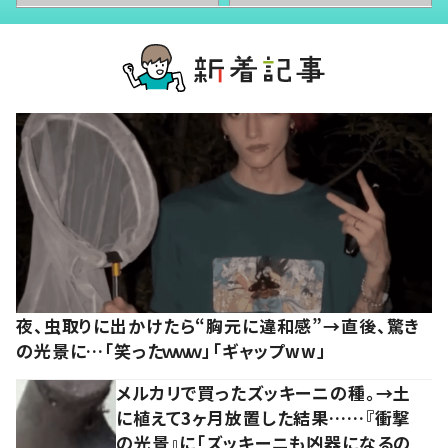
夜、虫取りに出かけたら“胸元に違和感”→直後、驚き
の光景に…「笑ったｗｗｗ」「ギャップww」
メルカリで買ったズッキーニの種。→土
に植えて3ヶ月放置した結果……『衝撃
の光景』に「ズッキーニも凶器になるの