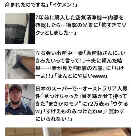
産まれたのですね」「イケメン！」
7年前に購入した空気清浄機→内部を
確認したら…衝撃の光景に「怖すぎてゾ
クッとしました…」
立ち会い出産中…妻「助産師さんに、い
きみたいって言って！」→夫に頼んだ結
果……妻が見た『衝撃の光景』に「ちげ
ーよ！！」「ほんとにやばいｗｗｗ」
日本のスーパーで…オーストラリア人男
性「見つけちゃった」目を輝かせて持って
きた”まさかのモノ”に72万表示「ウケる
w」「すげえものみつけたねw」「買わず
にいられない！」