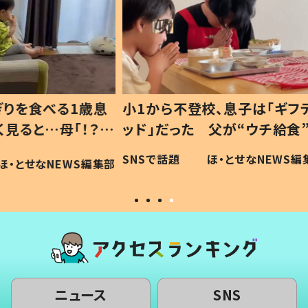
1歳息
小1から不登校、息子は「ギフテ
ひ孫に
「！？」
ッド」だった 父が“ウチ給食”を
が、抱
に「可愛
作り続ける理由とは #令和の親
「涙が
SNSで話題
ほ・とせなNEWS編集部
WS編集部
#令和の子
い」
ニュース
SNS