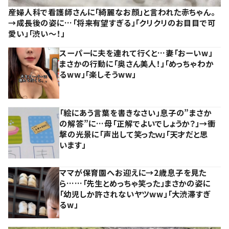
産婦人科で看護師さんに「綺麗なお顔」と言われた赤ちゃん。
→成長後の姿に…「将来有望すぎる」「クリクリのお目目で可
愛い」「渋い～！」
スーパーに夫を連れて行くと…妻「おーいw」
まさかの行動に「奥さん美人！」「めっちゃわか
るww」「楽しそうww」
「絵にあう言葉を書きなさい」息子の”まさか
の解答”に…母「正解でよいでしょうか？」→衝
撃の光景に「声出して笑ったｗ」「天才だと思
います」
ママが保育園へお迎えに→2歳息子を見た
ら……「先生とめっちゃ笑った」まさかの姿に
「幼児しか許されないヤツww」「大渋滞すぎ
るw」