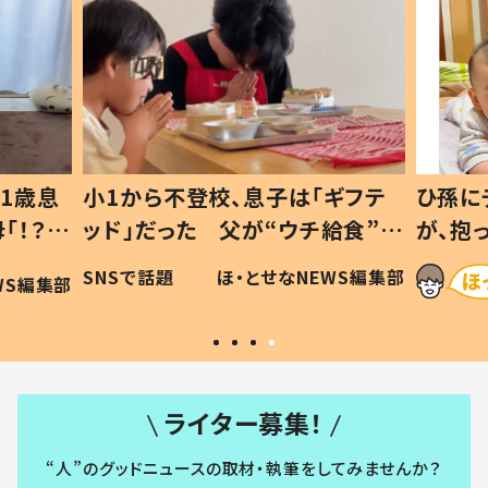
1歳息
小1から不登校、息子は「ギフテ
ひ孫に
「！？」
ッド」だった 父が“ウチ給食”を
が、抱
に「可愛
作り続ける理由とは #令和の親
「涙が
SNSで話題
ほ・とせなNEWS編集部
WS編集部
#令和の子
い」
ライター募集！
“人”のグッドニュースの取材・執筆をしてみませんか？