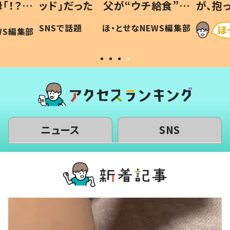
「！？」
ッド」だった 父が“ウチ給食”を
が、抱
に「可愛
作り続ける理由とは #令和の親
「涙が
SNSで話題
ほ・とせなNEWS編集部
WS編集部
#令和の子
い」
ニュース
SNS