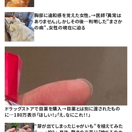
胸部に違和感を覚えた女性。→医師「異常は
ありません」しかしその後…判明した”まさか
の病”。女性の現在に迫る
ドラッグストアで目薬を購入→目薬とは別に渡されたもの
に…180万表示「ほしい！」「え、なにこれ！！」
“芽が出てしまったじゃがいも”を植えてみた
ら…→約3ヶ月後、驚きの光景に「捨てるのや