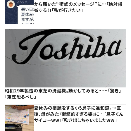
から届いた“衝撃のメッセージ”に…「絶対帰
省する！」「私が行きたい」
昭和29年製造の東芝の洗濯機。動かしてみると……「驚き」
「東芝恐るべし」
夏休みの宿題をする小5息子に違和感。→直
後、母がみた『衝撃的すぎる姿』に…「息子くん
サイコーww」「吹き出しちゃいましたww」