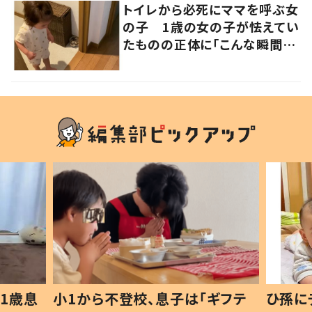
トイレから必死にママを呼ぶ女
の子 1歳の女の子が怯えてい
たものの正体に「こんな瞬間
が！？」「可愛いぃぃ！」の声
1歳息
小1から不登校、息子は「ギフテ
ひ孫に