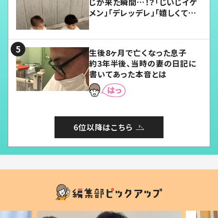
じが来た瞬間…！？「じいじイケ
メン」「デレッデレ」「嬉しくて可
愛くてたまらない」「幸せになれ
る」
生後8ヶ月で亡くなった息子
約3年半後、当時の妻の日記に
書いてあった本音とは
6位以降はこちら