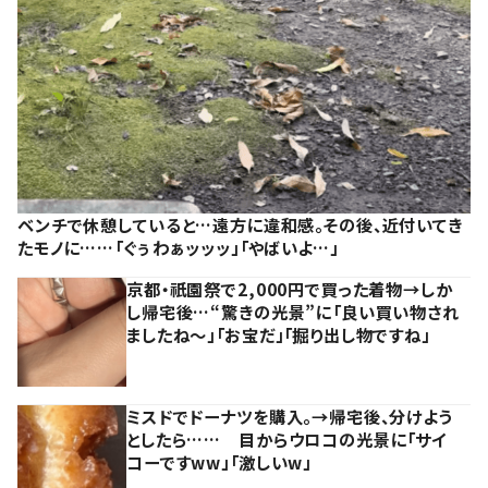
ベンチで休憩していると…遠方に違和感。その後、近付いてき
たモノに……「ぐぅわぁッッッ」「やばいよ…」
京都・祇園祭で2,000円で買った着物→しか
し帰宅後…“驚きの光景”に「良い買い物され
ましたね～」「お宝だ」「掘り出し物ですね」
ミスドでドーナツを購入。→帰宅後、分けよう
としたら…… 目からウロコの光景に「サイ
コーですww」「激しいw」