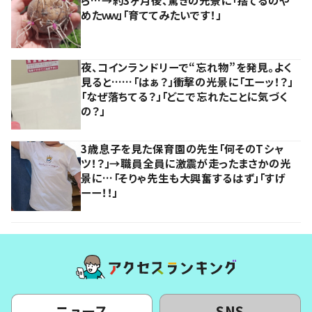
めたｗｗ」「育ててみたいです！」
夜、コインランドリーで“忘れ物”を発見。よく
見ると……「はぁ？」衝撃の光景に「エーッ！？」
「なぜ落ちてる？」「どこで忘れたことに気づく
の？」
3歳息子を見た保育園の先生「何そのTシャ
ツ！？」→職員全員に激震が走ったまさかの光
景に…「そりゃ先生も大興奮するはず」「すげ
ーー！！」
ニュース
SNS