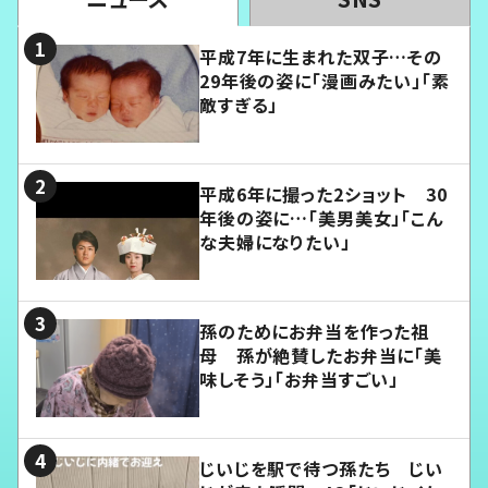
平成7年に生まれた双子…その
29年後の姿に「漫画みたい」「素
敵すぎる」
平成6年に撮った2ショット 30
年後の姿に…「美男美女」「こん
な夫婦になりたい」
孫のためにお弁当を作った祖
母 孫が絶賛したお弁当に「美
味しそう」「お弁当すごい」
じいじを駅で待つ孫たち じい