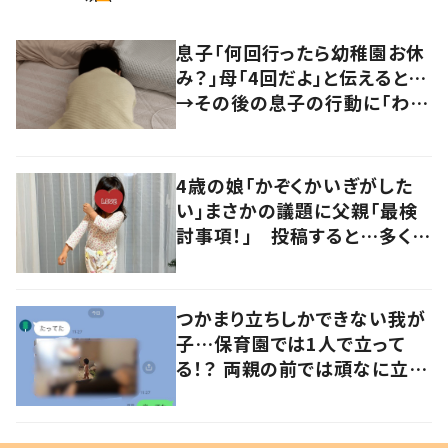
息子「何回行ったら幼稚園お休
み？」母「4回だよ」と伝えると…
→その後の息子の行動に「わか
るよその気持ち」「うちの子も！」
の声
4歳の娘「かぞくかいぎがした
い」まさかの議題に父親「最検
討事項！」 投稿すると…多くの
意見が寄せられる！
つかまり立ちしかできない我が
子…保育園では1人で立って
る！？ 両親の前では頑なに立た
ない1歳児が可愛すぎる…！