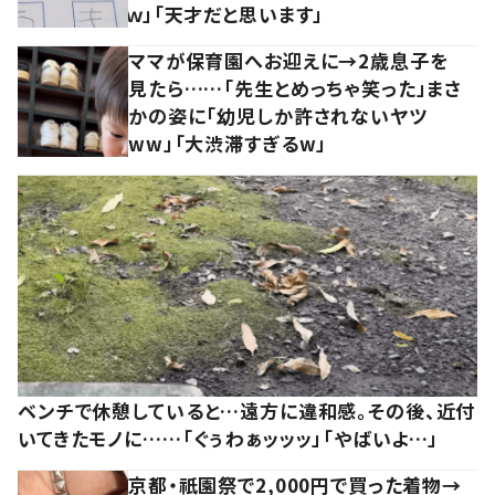
ｗ」「天才だと思います」
ママが保育園へお迎えに→2歳息子を
見たら……「先生とめっちゃ笑った」まさ
かの姿に「幼児しか許されないヤツ
ww」「大渋滞すぎるw」
ベンチで休憩していると…遠方に違和感。その後、近付
いてきたモノに……「ぐぅわぁッッッ」「やばいよ…」
京都・祇園祭で2,000円で買った着物→