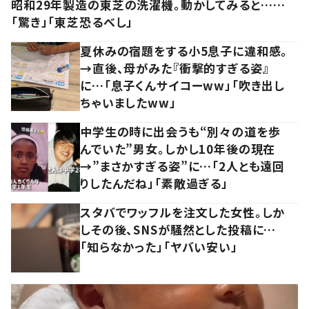
昭和29年製造の東芝の洗濯機。動かしてみると……
「驚き」「東芝恐るべし」
夏休みの宿題をする小5息子に違和感。
→直後、母がみた『衝撃的すぎる姿』
に…「息子くんサイコーww」「吹き出し
ちゃいましたww」
中学生の時に出会うも“別々の道を歩
んでいた”男女。しかし10年後の現在
→”まさかすぎる姿”に…「2人とも遠回
りしたんだね」「素敵過ぎる」
スタバでワッフルを注文した女性。しか
しその後、SNSが騒然とした投稿に…
「知らなかった」「ヤバい安い」