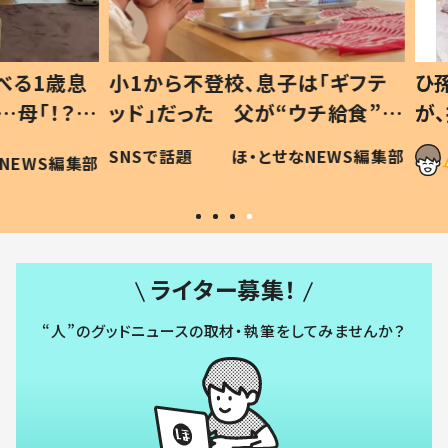
1歳息
小1から不登校、息子は「ギフテ
ひ孫に
「！？」
ッド」だった 父が“ウチ給食”を
が、抱
に「可愛
作り続ける理由とは #令和の親
「涙が
SNSで話題
ほ・とせなNEWS編集部
WS編集部
#令和の子
い」
ライター募集！
“人”のグッドニュースの取材・執筆をしてみませんか？