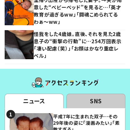
意した“ベビーベッド”を見ると…「英才
教育が過ぎるww」「闘魂こめられてる
わぁ～ww」
怪我をした4歳娘。直後、それを見た2歳
息子の“衝撃の行動”に…254万回表示
「凄い配慮（笑）」「お顔はかなり重症レ
ベル」
ニュース
SNS
平成7年に生まれた双子…その
29年後の姿に「漫画みたい」「素
敵すぎる」