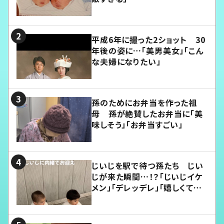
平成6年に撮った2ショット 30
年後の姿に…「美男美女」「こん
な夫婦になりたい」
孫のためにお弁当を作った祖
母 孫が絶賛したお弁当に「美
味しそう」「お弁当すごい」
じいじを駅で待つ孫たち じい
じが来た瞬間…！？「じいじイケ
メン」「デレッデレ」「嬉しくて可
愛くてたまらない」「幸せになれ
る」