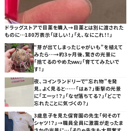
ドラッグストアで目薬を購入→目薬とは別に渡された
ものに…180万表示「ほしい！」「え、なにこれ！！」
“芽が出てしまったじゃがいも”を植えて
みたら…→約3ヶ月後、驚きの光景に
「捨てるのやめたｗｗ」「育ててみたいで
す！」
夜、コインランドリーで“忘れ物”を発
見。よく見ると……「はぁ？」衝撃の光景
に「エーッ！？」「なぜ落ちてる？」「どこで
忘れたことに気づくの？」
3歳息子を見た保育園の先生「何そのT
シャツ！？」→職員全員に激震が走ったま
さかの光景に…「そりゃ先生も大興奮す