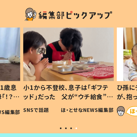
1歳息
小1から不登校、息子は「ギフテ
ひ孫に
「！？」
ッド」だった 父が“ウチ給食”を
が、抱
に「可愛
作り続ける理由とは #令和の親
「涙が
SNSで話題
ほ・とせなNEWS編集部
WS編集部
#令和の子
い」