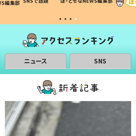
SNSで話題
ほ・とせなNEWS編集部
WS編集部
#令和の子
い」
ニュース
SNS