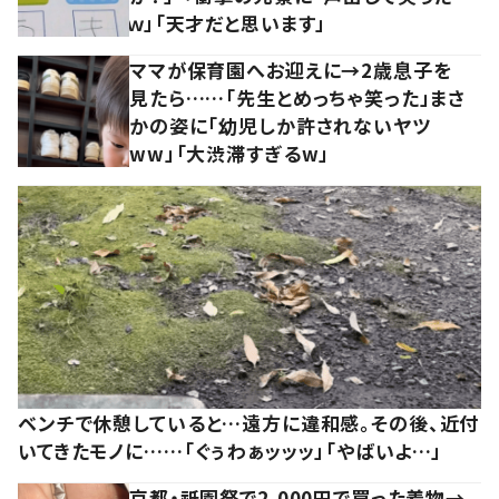
ｗ」「天才だと思います」
ママが保育園へお迎えに→2歳息子を
見たら……「先生とめっちゃ笑った」まさ
かの姿に「幼児しか許されないヤツ
ww」「大渋滞すぎるw」
ベンチで休憩していると…遠方に違和感。その後、近付
いてきたモノに……「ぐぅわぁッッッ」「やばいよ…」
京都・祇園祭で2,000円で買った着物→