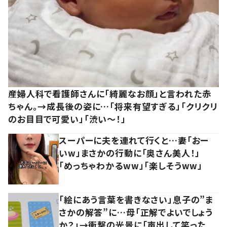
産婦人科で看護師さんに「綺麗なお顔」と言われた赤
ちゃん。→成長後の姿に…「将来有望すぎる」「クリクリ
のお目目で可愛い」「渋い～！」
スーパーに夫を連れて行くと…妻「おー
いw」まさかの行動に「奥さん美人！」
「めっちゃわかるww」「楽しそうww」
「絵にあう言葉を書きなさい」息子の”ま
さかの解答”に…母「正解でよいでしょう
か？」→衝撃の光景に「声出して笑った