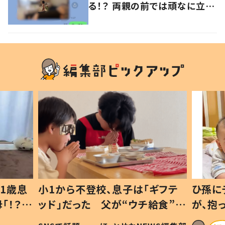
る！？ 両親の前では頑なに立た
ない1歳児が可愛すぎる…！
1歳息
小1から不登校、息子は「ギフテ
ひ孫に
「！？」
ッド」だった 父が“ウチ給食”を
が、抱
に「可愛
作り続ける理由とは #令和の親
「涙が