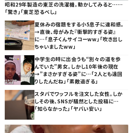
昭和29年製造の東芝の洗濯機。動かしてみると……
「驚き」「東芝恐るべし」
夏休みの宿題をする小5息子に違和感。
→直後、母がみた『衝撃的すぎる姿』
に…「息子くんサイコーww」「吹き出し
ちゃいましたww」
中学生の時に出会うも“別々の道を歩
んでいた”男女。しかし10年後の現在
→”まさかすぎる姿”に…「2人とも遠回
りしたんだね」「素敵過ぎる」
スタバでワッフルを注文した女性。しか
しその後、SNSが騒然とした投稿に…
「知らなかった」「ヤバい安い」