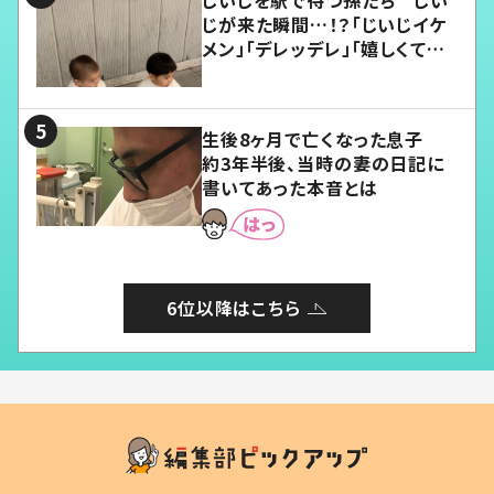
じが来た瞬間…！？「じいじイケ
メン」「デレッデレ」「嬉しくて可
愛くてたまらない」「幸せになれ
る」
生後8ヶ月で亡くなった息子
約3年半後、当時の妻の日記に
書いてあった本音とは
6位以降はこちら