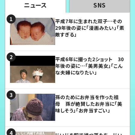
ニュース
SNS
平成7年に生まれた双子…その
29年後の姿に「漫画みたい」「素
敵すぎる」
平成6年に撮った2ショット 30
年後の姿に…「美男美女」「こん
な夫婦になりたい」
孫のためにお弁当を作った祖
母 孫が絶賛したお弁当に「美
味しそう」「お弁当すごい」
じいじを駅で待つ孫たち じい