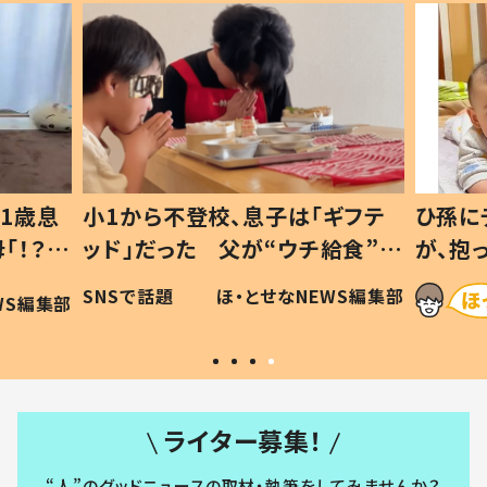
1歳息
小1から不登校、息子は「ギフテ
ひ孫に
「！？」
ッド」だった 父が“ウチ給食”を
が、抱
に「可愛
作り続ける理由とは #令和の親
「涙が
SNSで話題
ほ・とせなNEWS編集部
WS編集部
#令和の子
い」
ライター募集！
“人”のグッドニュースの取材・執筆をしてみませんか？