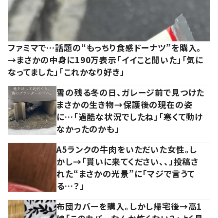
ファミマで…話題の“もっちり食感ドーナツ”を購入。
→まさかの中身に190万表示「イイこと聞いた」「気に
なってました」「これかなり好き」
雪の残る冬の日、ガレージ前で見つけた
まさかの生き物→保護後の現在の姿
に…「過酷な状況でしたね」「寒くて動け
なかったのかも」
A5ランクの牛肉をいただいた女性。し
かし→「貰いに来てください、、」投稿さ
れた“まさかの光景”に「マジで言うて
る…？」
布団カバーを購入。しかし帰宅後→高1