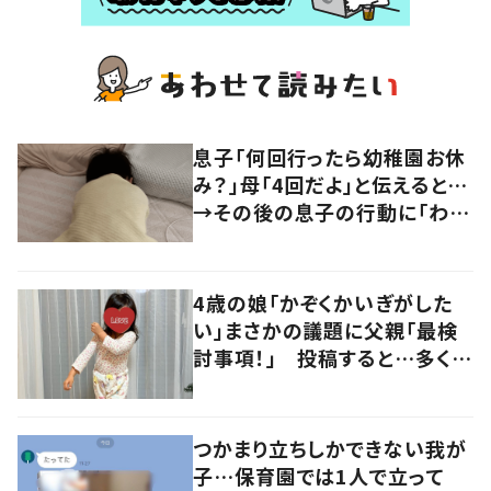
息子「何回行ったら幼稚園お休
み？」母「4回だよ」と伝えると…
→その後の息子の行動に「わか
るよその気持ち」「うちの子も！」
の声
4歳の娘「かぞくかいぎがした
い」まさかの議題に父親「最検
討事項！」 投稿すると…多くの
意見が寄せられる！
つかまり立ちしかできない我が
子…保育園では1人で立って