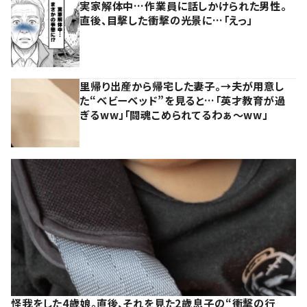
実家解体中…作業員に話しかけられた男性。
直後、目撃した衝撃の光景に…「えっ」
里帰り出産から帰宅した妻子。→夫が用意し
た“ベビーベッド”を見ると…「英才教育が過
ぎるww」「闘魂こめられてるわぁ～ww」
怪我をした4歳娘。直後、それを見た2歳息子の“衝撃の行