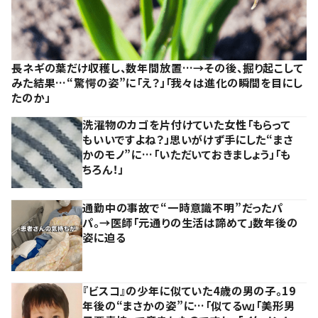
長ネギの葉だけ収穫し、数年間放置…→その後、掘り起こして
みた結果…“驚愕の姿”に「え？」「我々は進化の瞬間を目にし
たのか」
洗濯物のカゴを片付けていた女性「もらって
もいいですよね？」思いがけず手にした“まさ
かのモノ”に…「いただいておきましょう」「も
ちろん！」
通勤中の事故で“一時意識不明”だったパ
パ。→医師「元通りの生活は諦めて」数年後の
姿に迫る
『ビスコ』の少年に似ていた4歳の男の子。19
年後の“まさかの姿”に…「似てるｗ」「美形男