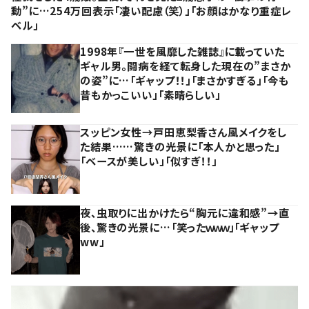
動”に…254万回表示「凄い配慮（笑）」「お顔はかなり重症レ
ベル」
1998年『一世を風靡した雑誌』に載っていた
ギャル男。闘病を経て転身した現在の”まさか
の姿”に…「ギャップ！！」「まさかすぎる」「今も
昔もかっこいい」「素晴らしい」
スッピン女性→戸田恵梨香さん風メイクをし
た結果……驚きの光景に「本人かと思った」
「ベースが美しい」「似すぎ！！」
夜、虫取りに出かけたら“胸元に違和感”→直
後、驚きの光景に…「笑ったｗｗｗ」「ギャップ
ww」