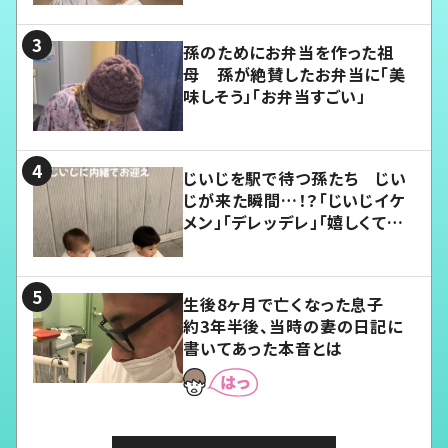
孫のためにお弁当を作った祖
母 孫が絶賛したお弁当に「美
味しそう」「お弁当すごい」
じいじを駅で待つ孫たち じい
じが来た瞬間…！？「じいじイケ
メン」「デレッデレ」「嬉しくて可
愛くてたまらない」「幸せになれ
る」
生後8ヶ月で亡くなった息子
約3年半後、当時の妻の日記に
書いてあった本音とは