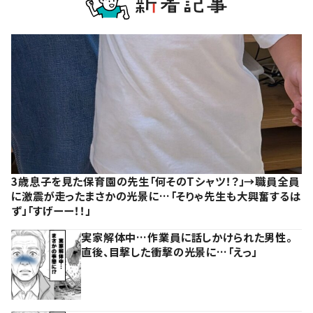
3歳息子を見た保育園の先生「何そのTシャツ！？」→職員全員
に激震が走ったまさかの光景に…「そりゃ先生も大興奮するは
ず」「すげーー！！」
実家解体中…作業員に話しかけられた男性。
直後、目撃した衝撃の光景に…「えっ」