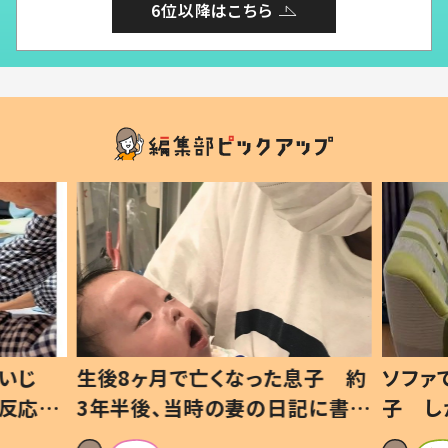
6位以降はこちら
いじ
生後8ヶ月で亡くなった息子 約
ソファ
の反応に
3年半後、当時の妻の日記に書い
子 し
て仕方な
てあった本音とは
すべて