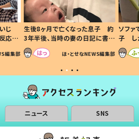
いじ
生後8ヶ月で亡くなった息子 約
ソファ
の反応に
3年半後、当時の妻の日記に書い
子 し
て仕方な
てあった本音とは
すべて
WS編集部
ほ・とせなNEWS編集部
いから
ニュース
SNS