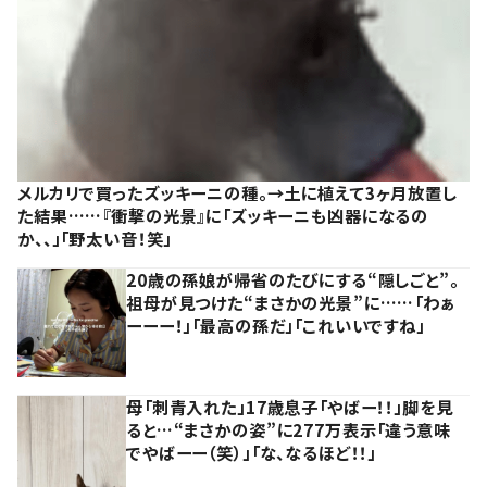
メルカリで買ったズッキーニの種。→土に植えて3ヶ月放置し
た結果……『衝撃の光景』に「ズッキーニも凶器になるの
か、、」「野太い音！笑」
20歳の孫娘が帰省のたびにする“隠しごと”。
祖母が見つけた“まさかの光景”に……「わぁ
ーーー！」「最高の孫だ」「これいいですね」
母「刺青入れた」17歳息子「やばー！！」脚を見
ると…“まさかの姿”に277万表示「違う意味
でやばーー（笑）」「な、なるほど！！」