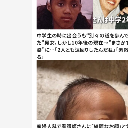
中学生の時に出会うも“別々の道を歩ん
た”男女。しかし10年後の現在→”まさか
姿”に…「2人とも遠回りしたんだね」「素
る」
産婦人科で看護師さんに「綺麗なお顔」と