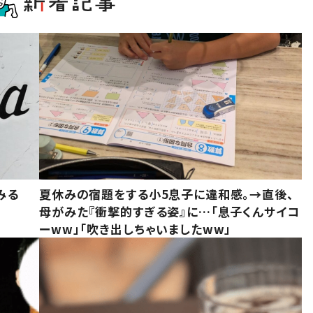
みる
夏休みの宿題をする小5息子に違和感。→直後、
母がみた『衝撃的すぎる姿』に…「息子くんサイコ
ーww」「吹き出しちゃいましたww」