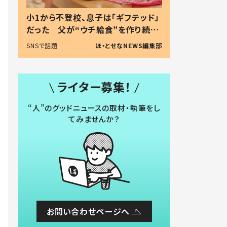
小1から不登校、息子は「ギフテッド」
だった 父が“ウチ給食”を作り続け
る理由とは #令和の親 #令和の子
SNSで話題
ほ・とせなNEWS編集部
ライター募集！
“人”のグッドニュースの取材・執筆をし
てみませんか？
お問い合わせページへ