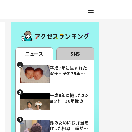
ニュース
SNS
平成7年に生まれた
双子…その29年後
の姿に「漫画みたい」
「素敵すぎる」
平成6年に撮った2シ
ョット 30年後の姿
に…「美男美女」「こ
んな夫婦になりた
い」
孫のためにお弁当を
作った祖母 孫が絶