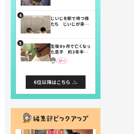
賛したお弁当に「美
味しそう」「お弁当す
ごい」
じいじを駅で待つ孫
たち じいじが来た
瞬間…！？「じいじイ
ケメン」「デレッデレ」
「嬉しくて可愛くてた
生後8ヶ月で亡くなっ
まらない」「幸せにな
た息子 約3年半
れる」
後、当時の妻の日記
に書いてあった本音
とは
6位以降はこちら