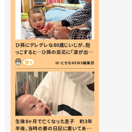
ひ孫にデレデレな80歳じいじが、抱
っこすると…ひ孫の反応に「涙が出ま
した」「可愛くて仕方ない」
ほ・とせなNEWS編集部
生後8ヶ月で亡くなった息子 約3年
半後、当時の妻の日記に書いてあっ