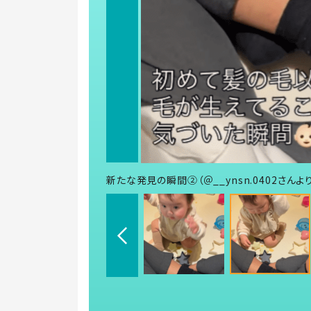
新たな発見の瞬間②（＠__ynsn.0402さんよ