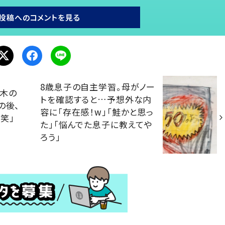
投稿へのコメントを見る
8歳息子の自主学習。母がノー
て木の
トを確認すると…予想外な内
の後、
容に「存在感！w」「鮭かと思っ
笑」
た」「悩んでた息子に教えてや
ろう」