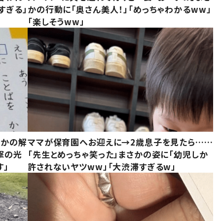
すぎる」
かの行動に「奥さん美人！」「めっちゃわかるww」
「楽しそうww」
さかの解
ママが保育園へお迎えに→2歳息子を見たら……
撃の光
「先生とめっちゃ笑った」まさかの姿に「幼児しか
す」
許されないヤツww」「大渋滞すぎるw」