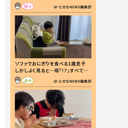
た本音とは
ほ・とせなNEWS編集部
ソファでおにぎりを食べる1歳息子
しかしよく見ると…母「！？」すべてを
察した母の投稿に「可愛いから許
ほ・とせなNEWS編集部
す！」「現行犯〜」