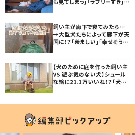
も見てしまう」「ラブリーすぎ」の
声
飼い主が廊下で寝てみたら…
→大型犬たちによって廊下が天
国に！？「羨ましい」「幸せそう」
の声
【犬のために庭を作った飼い主
VS 遊ぶ気のない犬】シュール
な絵に21.1万いいね！？「犬の
強い意志を感じる」