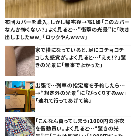
布団カバーを購入。しかし帰宅後→高1娘「このカバー
なんか怖くない？」よく見ると…”衝撃の光景”に「吹き
出しましたww」「ロックやんwww」
家で横になっていると、足にコチョコチ
ョした感覚が。よく見ると…「えぇ！？」驚
きの光景に「無事でよかった」
出張で…列車の指定席を予約したら…
→“想定外の光景”に「びっくりするｗｗ」
「連れて行ってあげて笑」
「こんなん買ってしまう」1000円の浴衣
を衝動買い。よく見ると…“驚きの光
景”に「これは即買い」「1000円だった