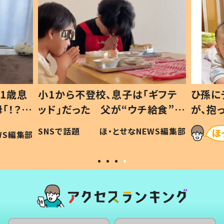
1歳息
小1から不登校、息子は「ギフテ
ひ孫に
「！？」
ッド」だった 父が“ウチ給食”を
が、抱
に「可愛
作り続ける理由とは #令和の親
「涙が
SNSで話題
ほ・とせなNEWS編集部
WS編集部
#令和の子
い」