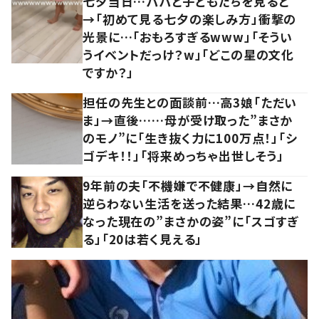
七夕当日…パパと子どもたちを見ると
→「初めて見る七夕の楽しみ方」衝撃の
光景に…「おもろすぎるwww」「そうい
うイベントだっけ？w」「どこの星の文化
ですか？」
担任の先生との面談前…高3娘「ただい
ま」→直後……母が受け取った”まさか
のモノ”に「生き抜く力に100万点！」「シ
ゴデキ！！」「将来めっちゃ出世しそう」
9年前の夫「不機嫌で不健康」→自然に
逆らわない生活を送った結果…42歳に
なった現在の”まさかの姿”に「スゴすぎ
る」「20は若く見える」