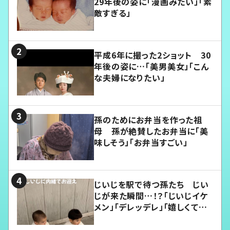
29年後の姿に「漫画みたい」「素
敵すぎる」
平成6年に撮った2ショット 30
年後の姿に…「美男美女」「こん
な夫婦になりたい」
孫のためにお弁当を作った祖
母 孫が絶賛したお弁当に「美
味しそう」「お弁当すごい」
じいじを駅で待つ孫たち じい
じが来た瞬間…！？「じいじイケ
メン」「デレッデレ」「嬉しくて可
愛くてたまらない」「幸せになれ
る」