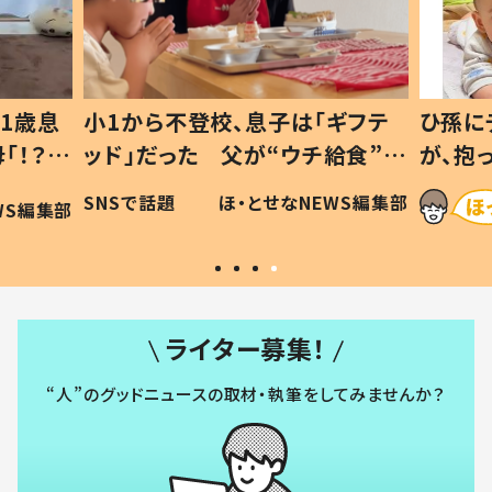
1歳息
小1から不登校、息子は「ギフテ
ひ孫に
「！？」
ッド」だった 父が“ウチ給食”を
が、抱
に「可愛
作り続ける理由とは #令和の親
「涙が
SNSで話題
ほ・とせなNEWS編集部
WS編集部
#令和の子
い」
ライター募集！
“人”のグッドニュースの取材・執筆をしてみませんか？