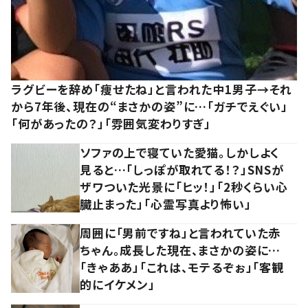
ラグビーを辞め「痩せたね」と言われた中1男子→それ
から7年後、現在の“まさかの姿”に…「ガチでえぐい」
「何があったの？」「雰囲気変わりすぎ」
ソファの上で寝ていた愛猫。しかしよく
見ると…「しっぽが取れてる！？」SNSが
ザワついた光景に「ヒッ！」「2秒くらい心
臓止まった」「心霊写真より怖い」
周囲に「男前ですね」と言われていた赤
ちゃん。成長した現在、まさかの姿に…
「きゃああ」「これは、モテるぞぉ」「客観
的にイケメン」