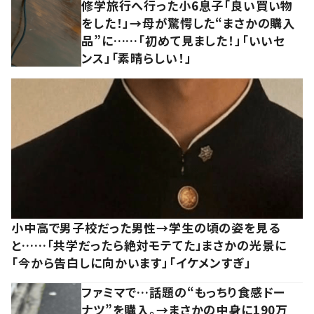
修学旅行へ行った小6息子「良い買い物
をした！」→母が驚愕した“まさかの購入
品”に……「初めて見ました！」「いいセ
ンス」「素晴らしい！」
小中高で男子校だった男性→学生の頃の姿を見る
と……「共学だったら絶対モテてた」まさかの光景に
「今から告白しに向かいます」「イケメンすぎ」
ファミマで…話題の“もっちり食感ドー
ナツ”を購入。→まさかの中身に190万