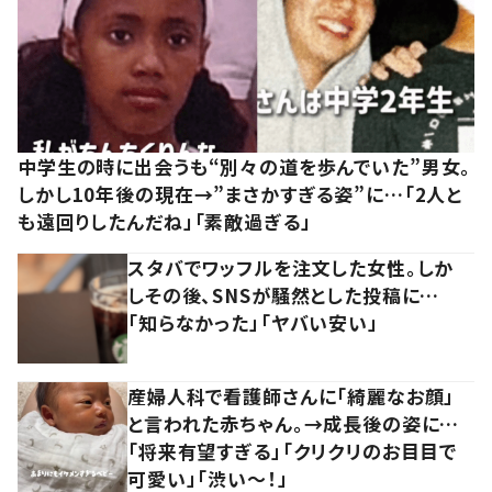
中学生の時に出会うも“別々の道を歩んでいた”男女。
しかし10年後の現在→”まさかすぎる姿”に…「2人と
も遠回りしたんだね」「素敵過ぎる」
スタバでワッフルを注文した女性。しか
しその後、SNSが騒然とした投稿に…
「知らなかった」「ヤバい安い」
産婦人科で看護師さんに「綺麗なお顔」
と言われた赤ちゃん。→成長後の姿に…
「将来有望すぎる」「クリクリのお目目で
可愛い」「渋い～！」