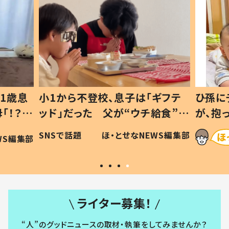
1歳息
小1から不登校、息子は「ギフテ
ひ孫に
「！？」
ッド」だった 父が“ウチ給食”を
が、抱
に「可愛
作り続ける理由とは #令和の親
「涙が
SNSで話題
ほ・とせなNEWS編集部
WS編集部
#令和の子
い」
ライター募集！
“人”のグッドニュースの取材・執筆をしてみませんか？