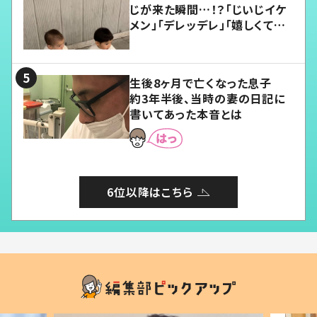
じが来た瞬間…！？「じいじイケ
メン」「デレッデレ」「嬉しくて可
愛くてたまらない」「幸せになれ
る」
生後8ヶ月で亡くなった息子
約3年半後、当時の妻の日記に
書いてあった本音とは
6位以降はこちら