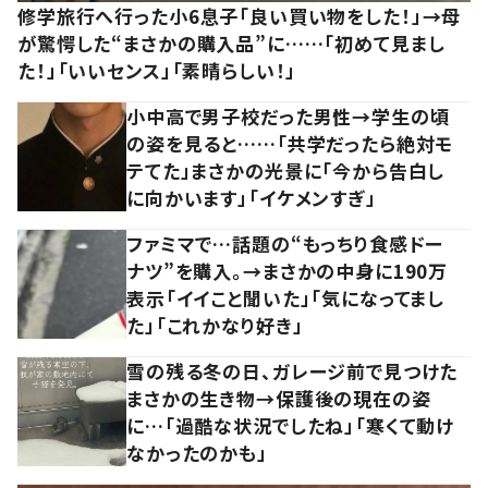
修学旅行へ行った小6息子「良い買い物をした！」→母
が驚愕した“まさかの購入品”に……「初めて見まし
た！」「いいセンス」「素晴らしい！」
小中高で男子校だった男性→学生の頃
の姿を見ると……「共学だったら絶対モ
テてた」まさかの光景に「今から告白し
に向かいます」「イケメンすぎ」
ファミマで…話題の“もっちり食感ドー
ナツ”を購入。→まさかの中身に190万
表示「イイこと聞いた」「気になってまし
た」「これかなり好き」
雪の残る冬の日、ガレージ前で見つけた
まさかの生き物→保護後の現在の姿
に…「過酷な状況でしたね」「寒くて動け
なかったのかも」