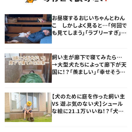
お昼寝するおじいちゃんとわん
こ しかしよく見ると…「何回で
も見てしまう」「ラブリーすぎ」の
声
飼い主が廊下で寝てみたら…
→大型犬たちによって廊下が天
国に！？「羨ましい」「幸せそう」
の声
【犬のために庭を作った飼い主
VS 遊ぶ気のない犬】シュール
な絵に21.1万いいね！？「犬の
強い意志を感じる」