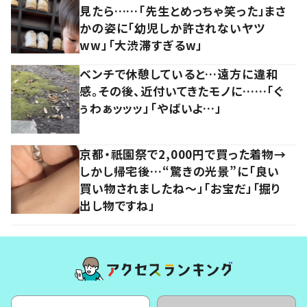
見たら……「先生とめっちゃ笑った」まさ
かの姿に「幼児しか許されないヤツ
ww」「大渋滞すぎるw」
ベンチで休憩していると…遠方に違和
感。その後、近付いてきたモノに……「ぐ
ぅわぁッッッ」「やばいよ…」
京都・祇園祭で2,000円で買った着物→
しかし帰宅後…“驚きの光景”に「良い
買い物されましたね～」「お宝だ」「掘り
出し物ですね」