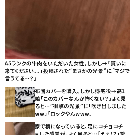
A5ランクの牛肉をいただいた女性。しかし→「貰いに
来てください、、」投稿された“まさかの光景”に「マジで
言うてる…？」
布団カバーを購入。しかし帰宅後→高1
娘「このカバーなんか怖くない？」よく見
ると…”衝撃の光景”に「吹き出しました
ww」「ロックやんwww」
家で横になっていると、足にコチョコチ
ョした感覚が。よく見ると…「えぇ！？」驚