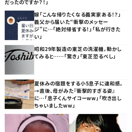
だったのですか？！」
嫁「こんな帰りたくなる義実家ある！？」
義父から届いた“衝撃のメッセー
ジ”に…「絶対帰省する！」「私が行きた
い」
昭和29年製造の東芝の洗濯機。動かし
てみると……「驚き」「東芝恐るべし」
夏休みの宿題をする小5息子に違和感。
→直後、母がみた『衝撃的すぎる姿』
に…「息子くんサイコーww」「吹き出し
ちゃいましたww」