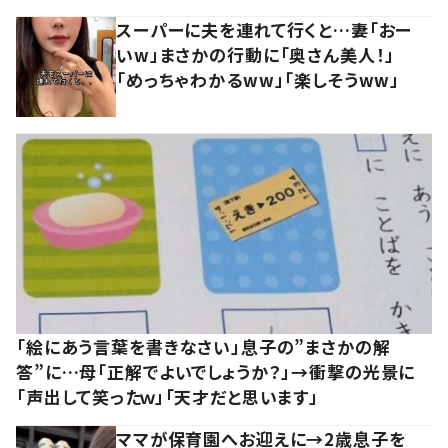
スーパーに夫を連れて行くと…妻「おー
いw」まさかの行動に「奥さん美人！」
「めっちゃわかるww」「楽しそうww」
「絵にあう言葉を書きなさい」息子の”まさかの解
答”に…母「正解でよいでしょうか？」→衝撃の光景に
「声出して笑ったｗ」「天才だと思います」
ママが保育園へお迎えに→2歳息子を