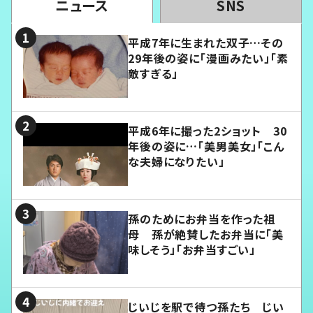
ニュース
SNS
平成7年に生まれた双子…その
29年後の姿に「漫画みたい」「素
敵すぎる」
平成6年に撮った2ショット 30
年後の姿に…「美男美女」「こん
な夫婦になりたい」
孫のためにお弁当を作った祖
母 孫が絶賛したお弁当に「美
味しそう」「お弁当すごい」
じいじを駅で待つ孫たち じい