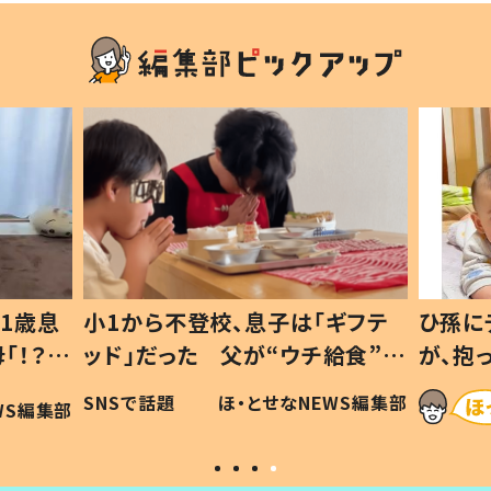
1歳息
小1から不登校、息子は「ギフテ
ひ孫に
「！？」
ッド」だった 父が“ウチ給食”を
が、抱
に「可愛
作り続ける理由とは #令和の親
「涙が
SNSで話題
ほ・とせなNEWS編集部
WS編集部
#令和の子
い」