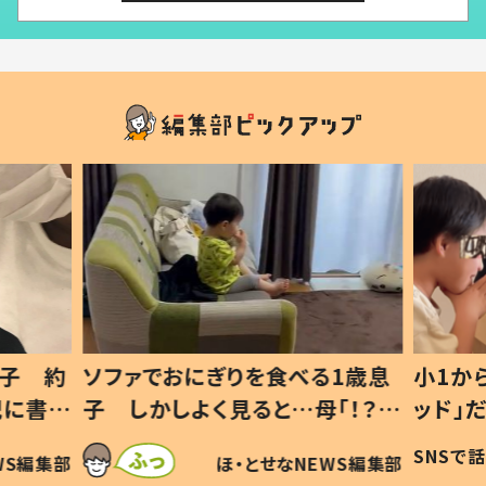
1歳息
小1から不登校、息子は「ギフテ
ひ孫に
「！？」
ッド」だった 父が“ウチ給食”を
が、抱
に「可愛
作り続ける理由とは #令和の親
「涙が
SNSで話題
ほ・とせなNEWS編集部
WS編集部
#令和の子
い」