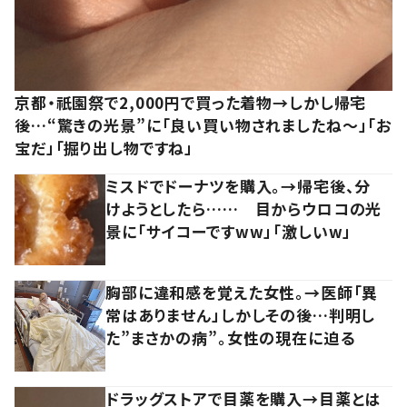
京都・祇園祭で2,000円で買った着物→しかし帰宅
後…“驚きの光景”に「良い買い物されましたね～」「お
宝だ」「掘り出し物ですね」
ミスドでドーナツを購入。→帰宅後、分
けようとしたら…… 目からウロコの光
景に「サイコーですww」「激しいw」
胸部に違和感を覚えた女性。→医師「異
常はありません」しかしその後…判明し
た”まさかの病”。女性の現在に迫る
ドラッグストアで目薬を購入→目薬とは