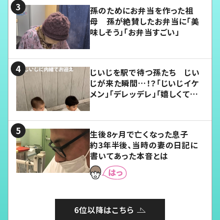
孫のためにお弁当を作った祖
母 孫が絶賛したお弁当に「美
味しそう」「お弁当すごい」
じいじを駅で待つ孫たち じい
じが来た瞬間…！？「じいじイケ
メン」「デレッデレ」「嬉しくて可
愛くてたまらない」「幸せになれ
る」
生後8ヶ月で亡くなった息子
約3年半後、当時の妻の日記に
書いてあった本音とは
6位以降はこちら