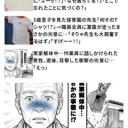
に「エーッ！？」「なぜ落ちてる？」「どこで
忘れたことに気づくの？」
3歳息子を見た保育園の先生「何そのT
シャツ！？」→職員全員に激震が走ったま
さかの光景に…「そりゃ先生も大興奮す
るはず」「すげーー！！」
実家解体中…作業員に話しかけられた
男性。直後、目撃した衝撃の光景に…
「えっ」