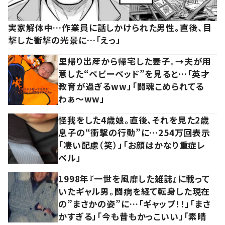
実家解体中…作業員に話しかけられた男性。直後、目
撃した衝撃の光景に…「えっ」
里帰り出産から帰宅した妻子。→夫が用
意した“ベビーベッド”を見ると…「英才
教育が過ぎるww」「闘魂こめられてる
わぁ～ww」
怪我をした4歳娘。直後、それを見た2歳
息子の“衝撃の行動”に…254万回表示
「凄い配慮（笑）」「お顔はかなり重症レ
ベル」
1998年『一世を風靡した雑誌』に載って
いたギャル男。闘病を経て転身した現在
の”まさかの姿”に…「ギャップ！！」「まさ
かすぎる」「今も昔もかっこいい」「素晴