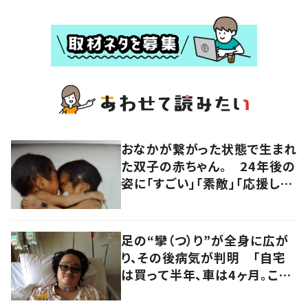
おなかが繋がった状態で生まれ
た双子の赤ちゃん。 24年後の
姿に「すごい」「素敵」「応援して
います」
足の“攣（つ）り”が全身に広が
り、その後病気が判明 「自宅
は買って半年、車は4ヶ月。この
先どうすれば…」発病時の思い