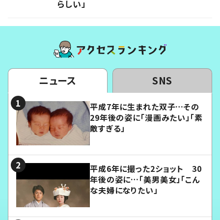
らしい」
ニュース
SNS
平成7年に生まれた双子…その
29年後の姿に「漫画みたい」「素
敵すぎる」
平成6年に撮った2ショット 30
年後の姿に…「美男美女」「こん
な夫婦になりたい」