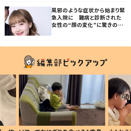
と心境の変化について患者に
聞いた
風邪のような症状から始まり緊
急入院に 難病と診断された
女性の“顔の変化”に驚きの
声 「可哀想と捉えないで」発
信した思いを聞いた