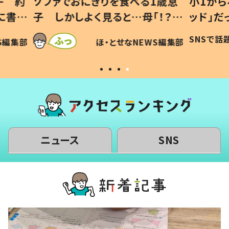
1歳息
小1から不登校、息子は「ギフテ
ひ孫に
「！？」
ッド」だった 父が“ウチ給食”を
が、抱
に「可愛
作り続ける理由とは #令和の親
「涙が
SNSで話題
ほ・とせなNEWS編集部
WS編集部
#令和の子
い」
ニュース
SNS