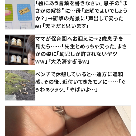
「絵にあう言葉を書きなさい」息子の”ま
さかの解答”に…母「正解でよいでしょう
か？」→衝撃の光景に「声出して笑った
ｗ」「天才だと思います」
ママが保育園へお迎えに→2歳息子を
見たら……「先生とめっちゃ笑った」まさ
かの姿に「幼児しか許されないヤツ
ww」「大渋滞すぎるw」
ベンチで休憩していると…遠方に違和
感。その後、近付いてきたモノに……「ぐ
ぅわぁッッッ」「やばいよ…」