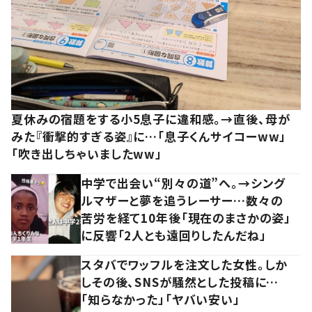
夏休みの宿題をする小5息子に違和感。→直後、母が
みた『衝撃的すぎる姿』に…「息子くんサイコーww」
「吹き出しちゃいましたww」
中学で出会い“別々の道”へ。→シング
ルマザーと夢を追うレーサー…数々の
苦労を経て10年後「現在のまさかの姿」
に反響「2人とも遠回りしたんだね」
スタバでワッフルを注文した女性。しか
しその後、SNSが騒然とした投稿に…
「知らなかった」「ヤバい安い」