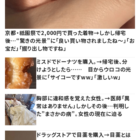
京都・祇園祭で2,000円で買った着物→しかし帰宅
後…“驚きの光景”に「良い買い物されましたね～」「お
宝だ」「掘り出し物ですね」
ミスドでドーナツを購入。→帰宅後、分
けようとしたら…… 目からウロコの光
景に「サイコーですww」「激しいw」
胸部に違和感を覚えた女性。→医師「異
常はありません」しかしその後…判明し
た”まさかの病”。女性の現在に迫る
ドラッグストアで目薬を購入→目薬とは