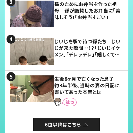
孫のためにお弁当を作った祖
母 孫が絶賛したお弁当に「美
味しそう」「お弁当すごい」
じいじを駅で待つ孫たち じい
じが来た瞬間…！？「じいじイケ
メン」「デレッデレ」「嬉しくて可
愛くてたまらない」「幸せになれ
る」
生後8ヶ月で亡くなった息子
約3年半後、当時の妻の日記に
書いてあった本音とは
6位以降はこちら