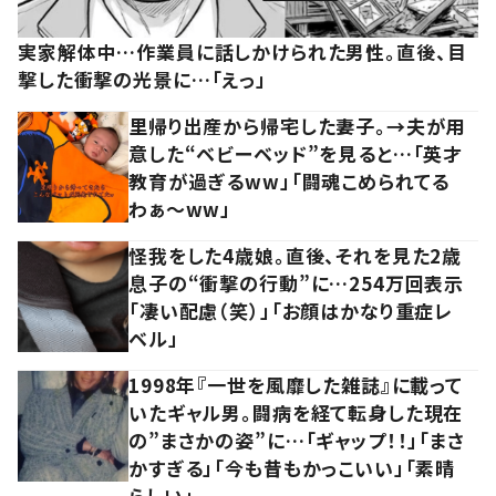
実家解体中…作業員に話しかけられた男性。直後、目
撃した衝撃の光景に…「えっ」
里帰り出産から帰宅した妻子。→夫が用
意した“ベビーベッド”を見ると…「英才
教育が過ぎるww」「闘魂こめられてる
わぁ～ww」
怪我をした4歳娘。直後、それを見た2歳
息子の“衝撃の行動”に…254万回表示
「凄い配慮（笑）」「お顔はかなり重症レ
ベル」
1998年『一世を風靡した雑誌』に載って
いたギャル男。闘病を経て転身した現在
の”まさかの姿”に…「ギャップ！！」「まさ
かすぎる」「今も昔もかっこいい」「素晴
らしい」