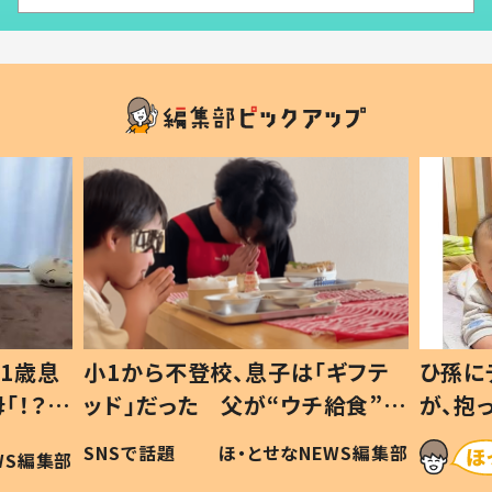
1歳息
小1から不登校、息子は「ギフテ
ひ孫に
「！？」
ッド」だった 父が“ウチ給食”を
が、抱
に「可愛
作り続ける理由とは #令和の親
「涙が
SNSで話題
ほ・とせなNEWS編集部
WS編集部
#令和の子
い」