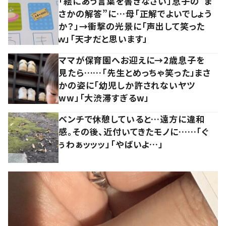
「絵にあう言葉を書きなさい」息子の”ま
さかの解答”に…母「正解でよいでしょう
か？」→衝撃の光景に「声出して笑った
ｗ」「天才だと思います」
ママが保育園へお迎えに→2歳息子を
見たら……「先生とめっちゃ笑った」まさ
かの姿に「幼児しか許されないヤツ
ww」「大渋滞すぎるw」
ベンチで休憩していると…遠方に違和
感。その後、近付いてきたモノに……「ぐ
ぅわぁッッッ」「やばいよ…」