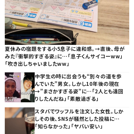
夏休みの宿題をする小5息子に違和感。→直後、母が
みた『衝撃的すぎる姿』に…「息子くんサイコーww」
「吹き出しちゃいましたww」
中学生の時に出会うも“別々の道を歩
んでいた”男女。しかし10年後の現在
→”まさかすぎる姿”に…「2人とも遠回
りしたんだね」「素敵過ぎる」
スタバでワッフルを注文した女性。しか
しその後、SNSが騒然とした投稿に…
「知らなかった」「ヤバい安い」