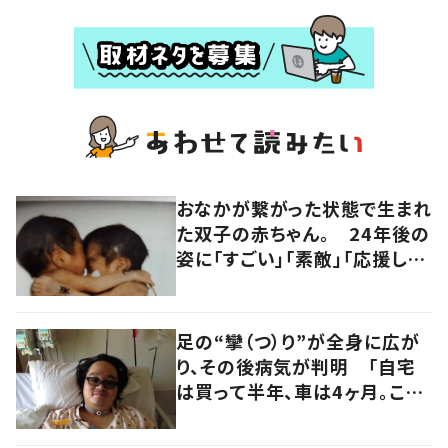
おなかが繋がった状態で生まれ
た双子の赤ちゃん。 24年後の
姿に「すごい」「素敵」「応援して
います」
足の“攣（つ）り”が全身に広が
り、その後病気が判明 「自宅
は買って半年、車は4ヶ月。この
先どうすれば…」発病時の思い
と心境の変化について患者に