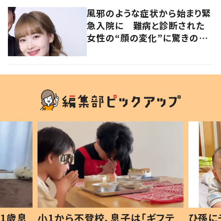
聞いた
風邪のような症状から始まり緊
急入院に 難病と診断された
女性の“顔の変化”に驚きの
声 「可哀想と捉えないで」発
信した思いを聞いた
1歳息
小1から不登校、息子は「ギフテ
ひ孫に