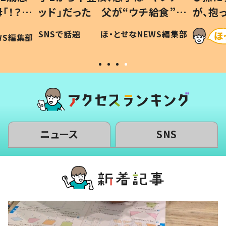
「！？」
ッド」だった 父が“ウチ給食”を
が、抱
に「可愛
作り続ける理由とは #令和の親
「涙が
SNSで話題
ほ・とせなNEWS編集部
WS編集部
#令和の子
い」
ニュース
SNS