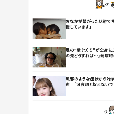
おなかが繋がった状態で生
援しています」
足の“攣（つ）り”が全身
の先どうすれば…」発病
風邪のような症状から始
声 「可哀想と捉えないで