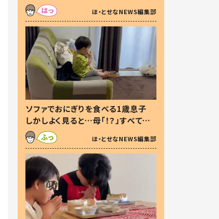
た本音とは
ほ・とせなNEWS編集部
ソファでおにぎりを食べる1歳息子
しかしよく見ると…母「！？」すべてを
察した母の投稿に「可愛いから許
ほ・とせなNEWS編集部
す！」「現行犯〜」