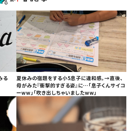
みる
夏休みの宿題をする小5息子に違和感。→直後、
母がみた『衝撃的すぎる姿』に…「息子くんサイコ
ーww」「吹き出しちゃいましたww」