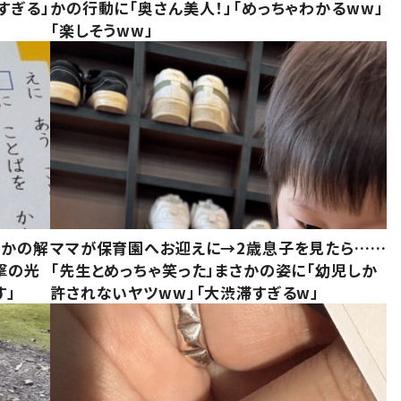
すぎる」
かの行動に「奥さん美人！」「めっちゃわかるww」
「楽しそうww」
さかの解
ママが保育園へお迎えに→2歳息子を見たら……
撃の光
「先生とめっちゃ笑った」まさかの姿に「幼児しか
す」
許されないヤツww」「大渋滞すぎるw」