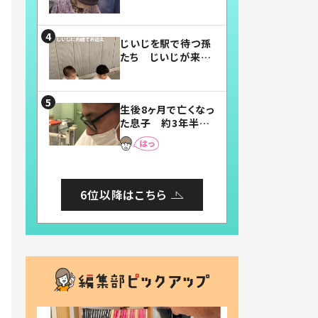
賛したお弁当に「美
味しそう」「お弁当す
ごい」
じいじを駅で待つ孫
たち じいじが来た
瞬間…！？「じいじイ
ケメン」「デレッデレ」
「嬉しくて可愛くてた
生後8ヶ月で亡くなっ
まらない」「幸せにな
た息子 約3年半
れる」
後、当時の妻の日記
に書いてあった本音
とは
6位以降はこちら