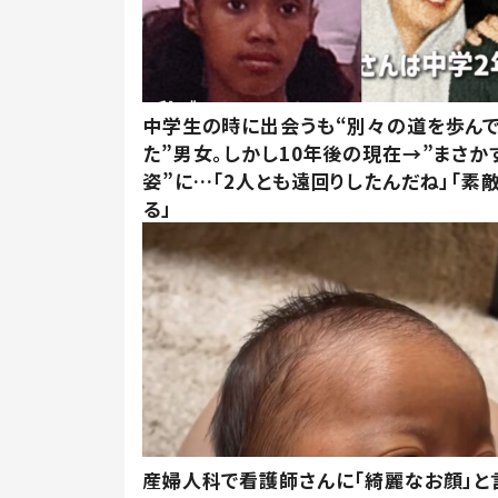
中学生の時に出会うも“別々の道を歩ん
た”男女。しかし10年後の現在→”まさか
姿”に…「2人とも遠回りしたんだね」「素
る」
産婦人科で看護師さんに「綺麗なお顔」と