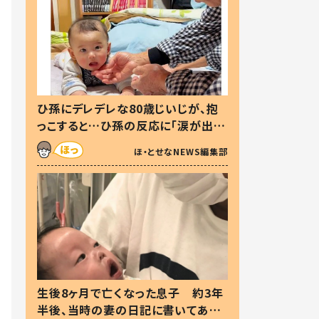
ひ孫にデレデレな80歳じいじが、抱
っこすると…ひ孫の反応に「涙が出ま
した」「可愛くて仕方ない」
ほ・とせなNEWS編集部
生後8ヶ月で亡くなった息子 約3年
半後、当時の妻の日記に書いてあっ