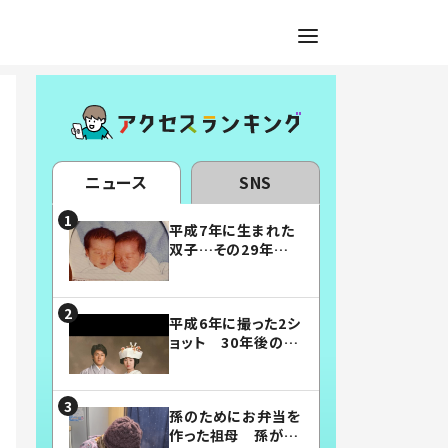
ニュース
SNS
平成7年に生まれた
双子…その29年後
の姿に「漫画みたい」
「素敵すぎる」
平成6年に撮った2シ
ョット 30年後の姿
に…「美男美女」「こ
んな夫婦になりた
い」
孫のためにお弁当を
作った祖母 孫が絶