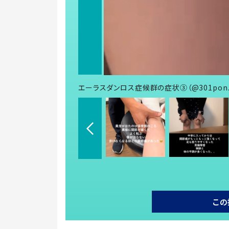
エーラスダンロス症候群の症状③（@301pon.
この