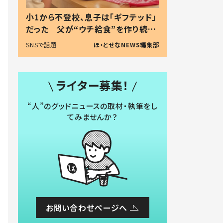
小1から不登校、息子は「ギフテッド」
だった 父が“ウチ給食”を作り続け
る理由とは #令和の親 #令和の子
SNSで話題
ほ・とせなNEWS編集部
ライター募集！
“人”のグッドニュースの取材・執筆をし
てみませんか？
お問い合わせページへ