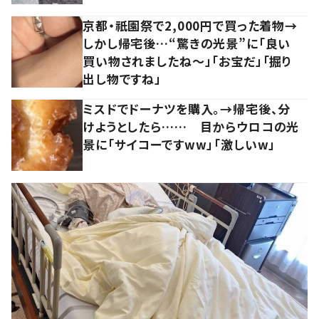
京都・祇園祭で2,000円で買った着物→
しかし帰宅後…“驚きの光景”に「良い
買い物されましたね～」「お宝だ」「掘り
出し物ですね」
ミスドでドーナツを購入。→帰宅後、分
けようとしたら…… 目からウロコの光
景に「サイコーですww」「激しいw」