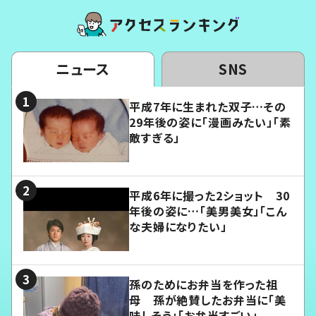
ニュース
SNS
平成7年に生まれた双子…その
29年後の姿に「漫画みたい」「素
敵すぎる」
平成6年に撮った2ショット 30
年後の姿に…「美男美女」「こん
な夫婦になりたい」
孫のためにお弁当を作った祖
母 孫が絶賛したお弁当に「美
味しそう」「お弁当すごい」