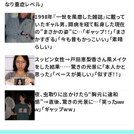
なり重症レベル」
1998年『一世を風靡した雑誌』に載って
いたギャル男。闘病を経て転身した現在
の”まさかの姿”に…「ギャップ！！」「まさ
かすぎる」「今も昔もかっこいい」「素晴
らしい」
スッピン女性→戸田恵梨香さん風メイク
をした結果……驚きの光景に「本人かと
思った」「ベースが美しい」「似すぎ！！」
夜、虫取りに出かけたら“胸元に違和
感”→直後、驚きの光景に…「笑ったｗｗ
ｗ」「ギャップww」