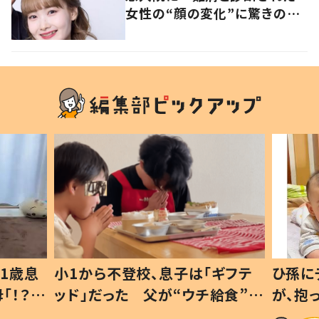
女性の“顔の変化”に驚きの
声 「可哀想と捉えないで」発
信した思いを聞いた
1歳息
小1から不登校、息子は「ギフテ
ひ孫に
「！？」
ッド」だった 父が“ウチ給食”を
が、抱
に「可愛
作り続ける理由とは #令和の親
「涙が