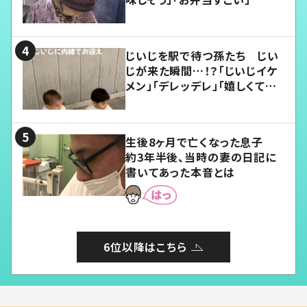
じいじを駅で待つ孫たち じい
じが来た瞬間…！？「じいじイケ
メン」「デレッデレ」「嬉しくて可
愛くてたまらない」「幸せになれ
る」
生後8ヶ月で亡くなった息子
約3年半後、当時の妻の日記に
書いてあった本音とは
6位以降はこちら