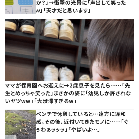
か？」→衝撃の光景に「声出して笑った
ｗ」「天才だと思います」
ママが保育園へお迎えに→2歳息子を見たら……「先
生とめっちゃ笑った」まさかの姿に「幼児しか許されな
いヤツww」「大渋滞すぎるw」
ベンチで休憩していると…遠方に違和
感。その後、近付いてきたモノに……「ぐ
ぅわぁッッッ」「やばいよ…」