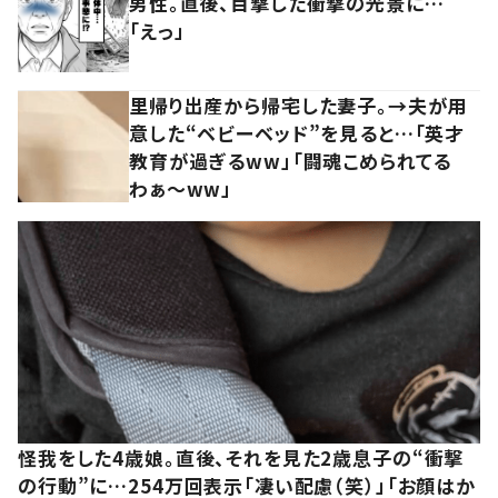
男性。直後、目撃した衝撃の光景に…
「えっ」
里帰り出産から帰宅した妻子。→夫が用
意した“ベビーベッド”を見ると…「英才
教育が過ぎるww」「闘魂こめられてる
わぁ～ww」
怪我をした4歳娘。直後、それを見た2歳息子の“衝撃
の行動”に…254万回表示「凄い配慮（笑）」「お顔はか