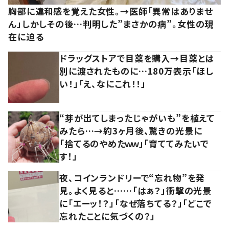
胸部に違和感を覚えた女性。→医師「異常はありませ
ん」しかしその後…判明した”まさかの病”。女性の現
在に迫る
ドラッグストアで目薬を購入→目薬とは
別に渡されたものに…180万表示「ほし
い！」「え、なにこれ！！」
“芽が出てしまったじゃがいも”を植えて
みたら…→約3ヶ月後、驚きの光景に
「捨てるのやめたｗｗ」「育ててみたいで
す！」
夜、コインランドリーで“忘れ物”を発
見。よく見ると……「はぁ？」衝撃の光景
に「エーッ！？」「なぜ落ちてる？」「どこで
忘れたことに気づくの？」