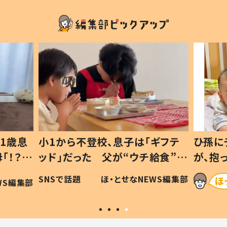
1歳息
小1から不登校、息子は「ギフテ
ひ孫に
「！？」
ッド」だった 父が“ウチ給食”を
が、抱
に「可愛
作り続ける理由とは #令和の親
「涙が
SNSで話題
ほ・とせなNEWS編集部
WS編集部
#令和の子
い」