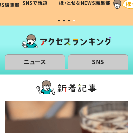
SNSで話題
ほ・とせなNEWS編集部
WS編集部
#令和の子
い」
ニュース
SNS