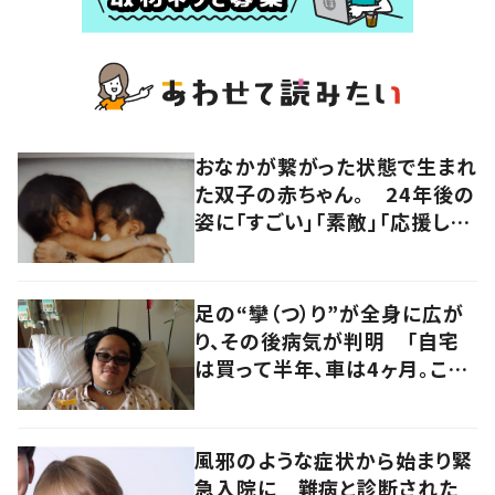
おなかが繋がった状態で生まれ
た双子の赤ちゃん。 24年後の
姿に「すごい」「素敵」「応援して
います」
足の“攣（つ）り”が全身に広が
り、その後病気が判明 「自宅
は買って半年、車は4ヶ月。この
先どうすれば…」発病時の思い
と心境の変化について患者に
聞いた
風邪のような症状から始まり緊
急入院に 難病と診断された