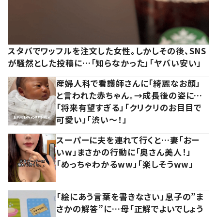
スタバでワッフルを注文した女性。しかしその後、SNS
が騒然とした投稿に…「知らなかった」「ヤバい安い」
産婦人科で看護師さんに「綺麗なお顔」
と言われた赤ちゃん。→成長後の姿に…
「将来有望すぎる」「クリクリのお目目で
可愛い」「渋い～！」
スーパーに夫を連れて行くと…妻「おー
いw」まさかの行動に「奥さん美人！」
「めっちゃわかるww」「楽しそうww」
「絵にあう言葉を書きなさい」息子の”ま
さかの解答”に…母「正解でよいでしょう