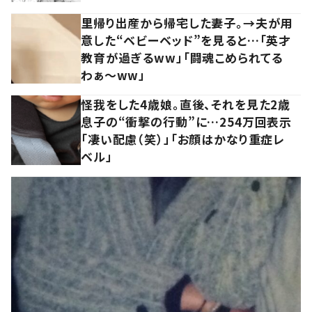
里帰り出産から帰宅した妻子。→夫が用
意した“ベビーベッド”を見ると…「英才
教育が過ぎるww」「闘魂こめられてる
わぁ～ww」
怪我をした4歳娘。直後、それを見た2歳
息子の“衝撃の行動”に…254万回表示
「凄い配慮（笑）」「お顔はかなり重症レ
ベル」