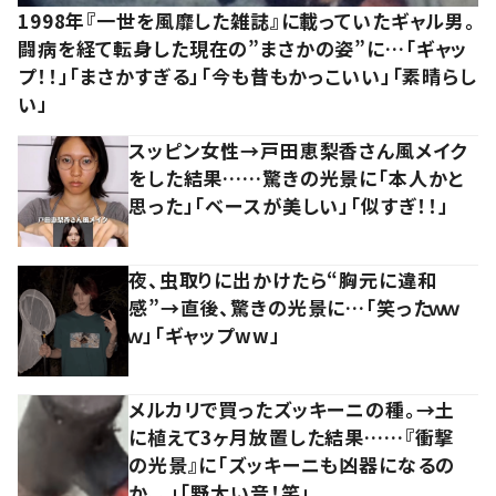
1998年『一世を風靡した雑誌』に載っていたギャル男。
闘病を経て転身した現在の”まさかの姿”に…「ギャッ
プ！！」「まさかすぎる」「今も昔もかっこいい」「素晴らし
い」
スッピン女性→戸田恵梨香さん風メイク
をした結果……驚きの光景に「本人かと
思った」「ベースが美しい」「似すぎ！！」
夜、虫取りに出かけたら“胸元に違和
感”→直後、驚きの光景に…「笑ったｗｗ
ｗ」「ギャップww」
メルカリで買ったズッキーニの種。→土
に植えて3ヶ月放置した結果……『衝撃
の光景』に「ズッキーニも凶器になるの
か、、」「野太い音！笑」