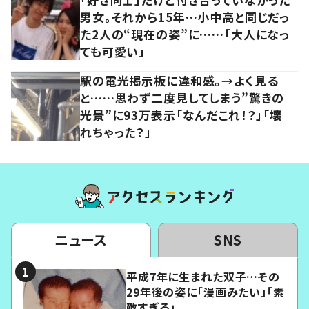
男女。それから15年…小中高と同じだっ
た2人の“現在の姿”に……「大人になっ
ても可愛い」
駅の電光掲示板に違和感。→よく見る
と……思わず二度見してしまう”驚きの
光景”に93万表示「なんだこれ！？」「壊
れちゃった？」
ニュース
SNS
平成7年に生まれた双子…その
29年後の姿に「漫画みたい」「素
敵すぎる」