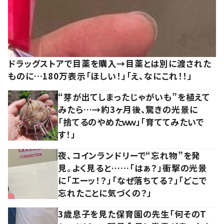
ドラッグストアで目薬を購入→目薬とは別に渡された
ものに…180万表示「ほしい！」「え、なにこれ！！」
“芽が出てしまったじゃがいも”を植えて
みたら…→約3ヶ月後、驚きの光景に
「捨てるのやめたｗｗ」「育ててみたいで
す！」
夜、コインランドリーで“忘れ物”を発
見。よく見ると……「はぁ？」衝撃の光景
に「エーッ！？」「なぜ落ちてる？」「どこで
忘れたことに気づくの？」
3歳息子を見た保育園の先生「何そのT