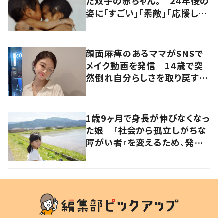
た双子の赤ちゃん。 24年後の
姿に「すごい」「素敵」「応援して
います」
顔面麻痺のあるママがSNSで
メイク動画を発信 14歳で突
然倒れ自分らしさを取り戻すま
で
1歳9ヶ月で身長が伸びなくなっ
た娘 『社会から孤立しがちな
障がい者』を変えるため、発信
を続ける母と娘に迫る