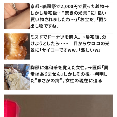
京都・祇園祭で2,000円で買った着物→
しかし帰宅後…“驚きの光景”に「良い
買い物されましたね～」「お宝だ」「掘り
出し物ですね」
ミスドでドーナツを購入。→帰宅後、分
けようとしたら…… 目からウロコの光
景に「サイコーですww」「激しいw」
胸部に違和感を覚えた女性。→医師「異
常はありません」しかしその後…判明し
た”まさかの病”。女性の現在に迫る