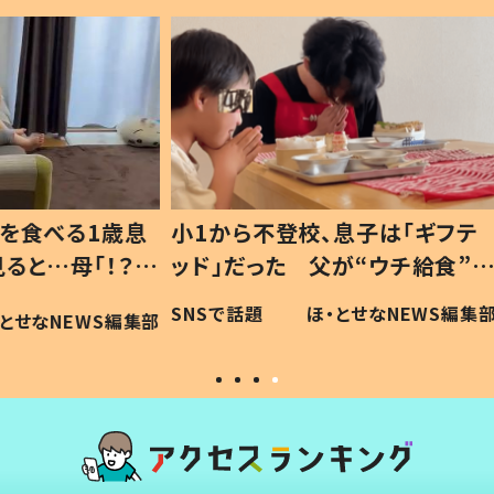
1歳息
小1から不登校、息子は「ギフテ
ひ孫に
「！？」
ッド」だった 父が“ウチ給食”を
が、抱
に「可愛
作り続ける理由とは #令和の親
「涙が
SNSで話題
ほ・とせなNEWS編集部
WS編集部
#令和の子
い」