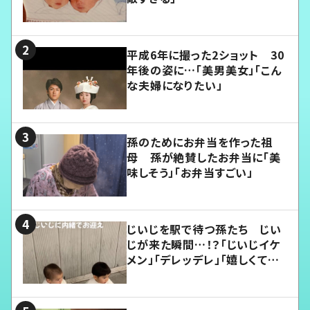
平成6年に撮った2ショット 30
年後の姿に…「美男美女」「こん
な夫婦になりたい」
孫のためにお弁当を作った祖
母 孫が絶賛したお弁当に「美
味しそう」「お弁当すごい」
じいじを駅で待つ孫たち じい
じが来た瞬間…！？「じいじイケ
メン」「デレッデレ」「嬉しくて可
愛くてたまらない」「幸せになれ
る」