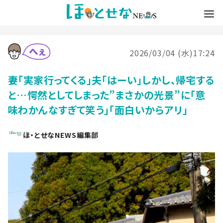
2026/03/04 (水)17:24
妻「実家行ってくる」夫「はーい」しかし、帰宅する
と…愕然としてしまった”まさかの光景”に「意
味わかんなすぎて笑う」「面白いからアリ」
ほ・とせなNEWS編集部