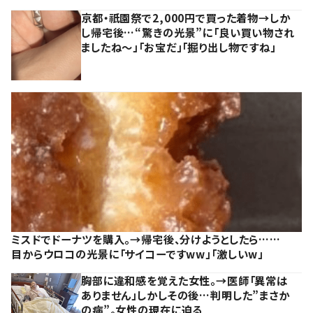
京都・祇園祭で2,000円で買った着物→しか
し帰宅後…“驚きの光景”に「良い買い物され
ましたね～」「お宝だ」「掘り出し物ですね」
ミスドでドーナツを購入。→帰宅後、分けようとしたら……
目からウロコの光景に「サイコーですww」「激しいw」
胸部に違和感を覚えた女性。→医師「異常は
ありません」しかしその後…判明した”まさか
の病”。女性の現在に迫る