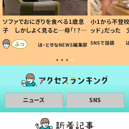
1歳息
小1から不登校、息子は「ギフテ
ひ孫に
「！？」
ッド」だった 父が“ウチ給食”を
が、抱
に「可愛
作り続ける理由とは #令和の親
「涙が
SNSで話題
ほ・とせなNEWS編集部
WS編集部
#令和の子
い」
ニュース
SNS