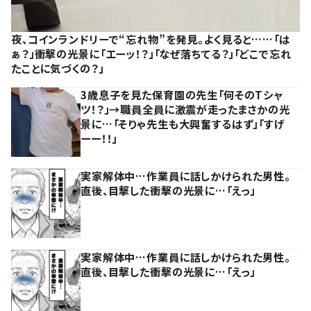
夜、コインランドリーで“忘れ物”を発見。よく見ると……「は
ぁ？」衝撃の光景に「エーッ！？」「なぜ落ちてる？」「どこで忘れ
たことに気づくの？」
3歳息子を見た保育園の先生「何そのTシャ
ツ！？」→職員全員に激震が走ったまさかの光
景に…「そりゃ先生も大興奮するはず」「すげ
ーー！！」
実家解体中…作業員に話しかけられた男性。
直後、目撃した衝撃の光景に…「えっ」
実家解体中…作業員に話しかけられた男性。
直後、目撃した衝撃の光景に…「えっ」