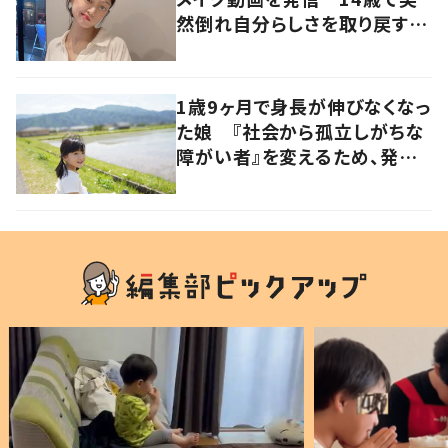
然倒れ自分らしさを取り戻すま
で
1歳9ヶ月で身長が伸びなくなっ
た娘 『社会から孤立しがちな
障がい者』を変えるため、発信
を続ける母と娘に迫る