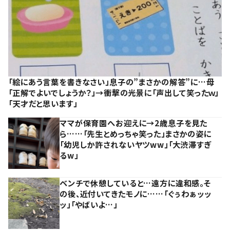
「絵にあう言葉を書きなさい」息子の”まさかの解答”に…母
「正解でよいでしょうか？」→衝撃の光景に「声出して笑ったｗ」
「天才だと思います」
ママが保育園へお迎えに→2歳息子を見た
ら……「先生とめっちゃ笑った」まさかの姿に
「幼児しか許されないヤツww」「大渋滞すぎ
るw」
ベンチで休憩していると…遠方に違和感。そ
の後、近付いてきたモノに……「ぐぅわぁッッ
ッ」「やばいよ…」