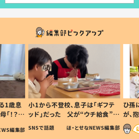
1歳息
小1から不登校、息子は「ギフテ
ひ孫に
「！？」
ッド」だった 父が“ウチ給食”を
が、抱
に「可愛
作り続ける理由とは #令和の親
「涙が
SNSで話題
ほ・とせなNEWS編集部
WS編集部
#令和の子
い」