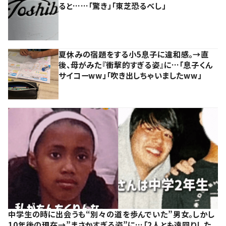
ると……「驚き」「東芝恐るべし」
夏休みの宿題をする小5息子に違和感。→直
後、母がみた『衝撃的すぎる姿』に…「息子くん
サイコーww」「吹き出しちゃいましたww」
中学生の時に出会うも“別々の道を歩んでいた”男女。しかし
10年後の現在→”まさかすぎる姿”に…「2人とも遠回りした