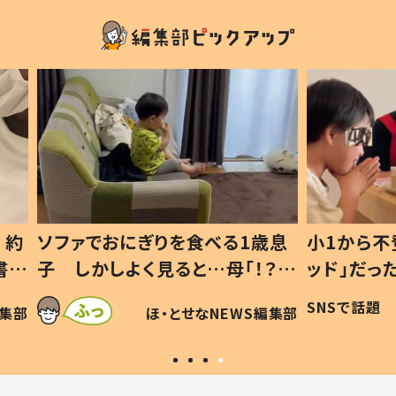
1歳息
小1から不登校、息子は「ギフテ
ひ孫に
「！？」
ッド」だった 父が“ウチ給食”を
が、抱
に「可愛
作り続ける理由とは #令和の親
「涙が
SNSで話題
ほ・とせなNEWS編集部
WS編集部
#令和の子
い」