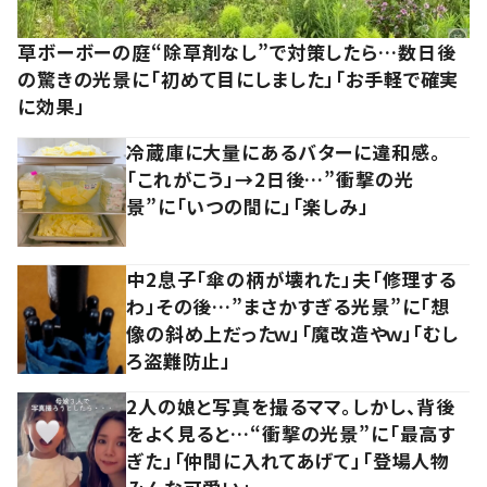
草ボーボーの庭“除草剤なし”で対策したら…数日後
の驚きの光景に「初めて目にしました」「お手軽で確実
に効果」
冷蔵庫に大量にあるバターに違和感。
「これがこう」→2日後…”衝撃の光
景”に「いつの間に」「楽しみ」
中2息子「傘の柄が壊れた」夫「修理する
わ」その後…”まさかすぎる光景”に「想
像の斜め上だったｗ」「魔改造やｗ」「むし
ろ盗難防止」
2人の娘と写真を撮るママ。しかし、背後
をよく見ると…“衝撃の光景”に「最高す
ぎた」「仲間に入れてあげて」「登場人物