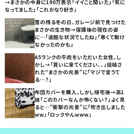
→まさかの中身に190万表示「イイこと聞いた」「気に
なってました」「これかなり好き」
雪の残る冬の日、ガレージ前で見つけた
まさかの生き物→保護後の現在の姿
に…「過酷な状況でしたね」「寒くて動け
なかったのかも」
A5ランクの牛肉をいただいた女性。し
かし→「貰いに来てください、、」投稿さ
れた“まさかの光景”に「マジで言うて
る…？」
布団カバーを購入。しかし帰宅後→高1
娘「このカバーなんか怖くない？」よく見
ると…”衝撃の光景”に「吹き出しました
ww」「ロックやんwww」