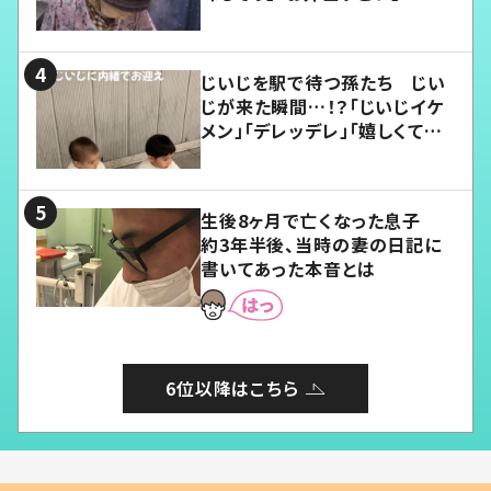
じいじを駅で待つ孫たち じい
じが来た瞬間…！？「じいじイケ
メン」「デレッデレ」「嬉しくて可
愛くてたまらない」「幸せになれ
る」
生後8ヶ月で亡くなった息子
約3年半後、当時の妻の日記に
書いてあった本音とは
6位以降はこちら