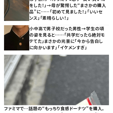
をした！」→母が驚愕した“まさかの購入
品”に……「初めて見ました！」「いいセ
ンス」「素晴らしい！」
小中高で男子校だった男性→学生の頃
の姿を見ると……「共学だったら絶対モ
テてた」まさかの光景に「今から告白し
に向かいます」「イケメンすぎ」
ファミマで…話題の“もっちり食感ドーナツ”を購入。