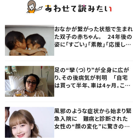
おなかが繋がった状態で生まれ
た双子の赤ちゃん。 24年後の
姿に「すごい」「素敵」「応援して
います」
足の“攣（つ）り”が全身に広が
り、その後病気が判明 「自宅
は買って半年、車は4ヶ月。この
先どうすれば…」発病時の思い
と心境の変化について患者に
聞いた
風邪のような症状から始まり緊
急入院に 難病と診断された
女性の“顔の変化”に驚きの
声 「可哀想と捉えないで」発