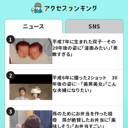
ニュース
SNS
平成7年に生まれた双子…その
29年後の姿に「漫画みたい」「素
敵すぎる」
平成6年に撮った2ショット 30
年後の姿に…「美男美女」「こん
な夫婦になりたい」
孫のためにお弁当を作った祖
母 孫が絶賛したお弁当に「美
味しそう」「お弁当すごい」