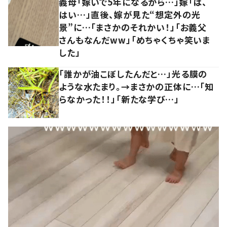
義母「嫁いで5年になるから…」嫁「は、
はい…」直後、嫁が見た“想定外の光
景”に…「まさかのそれかい！」「お義父
さんもなんだww」「めちゃくちゃ笑いま
した」
「誰かが油こぼしたんだと…」光る膜の
ような水たまり。→まさかの正体に…「知
らなかった！！」「新たな学び…」