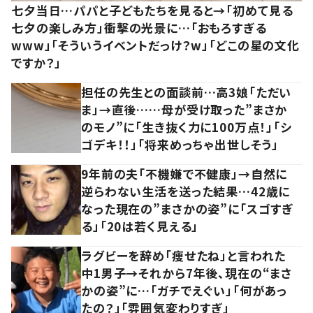
七夕当日…パパと子どもたちを見ると→「初めて見る
七夕の楽しみ方」衝撃の光景に…「おもろすぎる
www」「そういうイベントだっけ？w」「どこの星の文化
ですか？」
担任の先生との面談前…高3娘「ただい
ま」→直後……母が受け取った”まさか
のモノ”に「生き抜く力に100万点！」「シ
ゴデキ！！」「将来めっちゃ出世しそう」
9年前の夫「不機嫌で不健康」→自然に
逆らわない生活を送った結果…42歳に
なった現在の”まさかの姿”に「スゴすぎ
る」「20は若く見える」
ラグビーを辞め「痩せたね」と言われた
中1男子→それから7年後、現在の“まさ
かの姿”に…「ガチでえぐい」「何があっ
たの？」「雰囲気変わりすぎ」