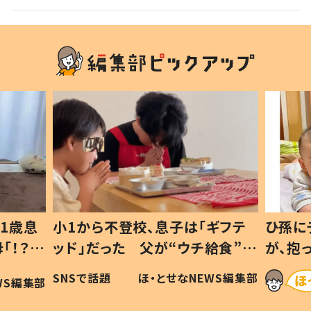
信した思いを聞いた
1歳息
小1から不登校、息子は「ギフテ
ひ孫に
「！？」
ッド」だった 父が“ウチ給食”を
が、抱
に「可愛
作り続ける理由とは #令和の親
「涙が
SNSで話題
ほ・とせなNEWS編集部
WS編集部
#令和の子
い」