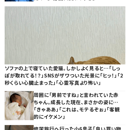
ソファの上で寝ていた愛猫。しかしよく見ると…「しっ
ぽが取れてる！？」SNSがザワついた光景に「ヒッ！」「2
秒くらい心臓止まった」「心霊写真より怖い」
周囲に「男前ですね」と言われていた赤
ちゃん。成長した現在、まさかの姿に…
「きゃああ」「これは、モテるぞぉ」「客観
的にイケメン」
修学旅行へ行った小6息子「良い買い物