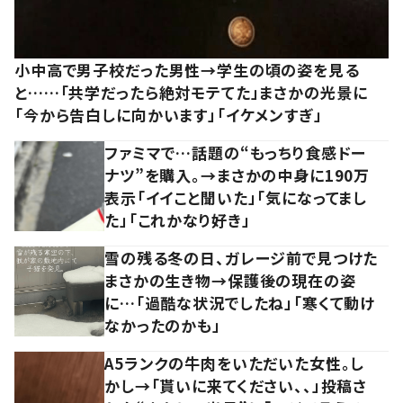
小中高で男子校だった男性→学生の頃の姿を見る
と……「共学だったら絶対モテてた」まさかの光景に
「今から告白しに向かいます」「イケメンすぎ」
ファミマで…話題の“もっちり食感ドー
ナツ”を購入。→まさかの中身に190万
表示「イイこと聞いた」「気になってまし
た」「これかなり好き」
雪の残る冬の日、ガレージ前で見つけた
まさかの生き物→保護後の現在の姿
に…「過酷な状況でしたね」「寒くて動け
なかったのかも」
A5ランクの牛肉をいただいた女性。し
かし→「貰いに来てください、、」投稿さ