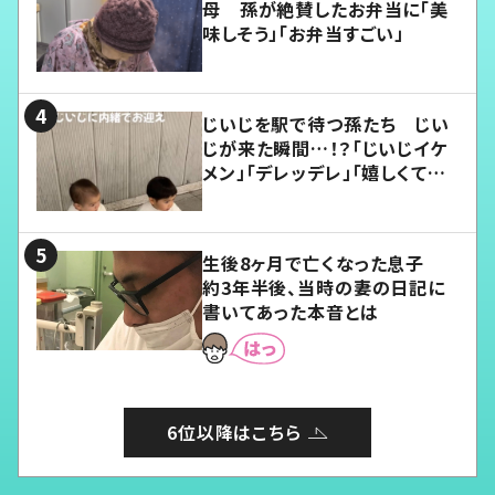
母 孫が絶賛したお弁当に「美
味しそう」「お弁当すごい」
じいじを駅で待つ孫たち じい
じが来た瞬間…！？「じいじイケ
メン」「デレッデレ」「嬉しくて可
愛くてたまらない」「幸せになれ
る」
生後8ヶ月で亡くなった息子
約3年半後、当時の妻の日記に
書いてあった本音とは
6位以降はこちら