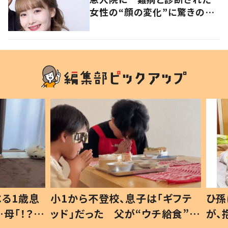
女性の“顔の変化”に驚きの
声 「可哀想と捉えないで」発
信した思いを聞いた
1歳息
小1から不登校、息子は「ギフテ
ひ孫に
「！？」
ッド」だった 父が“ウチ給食”を
が、抱