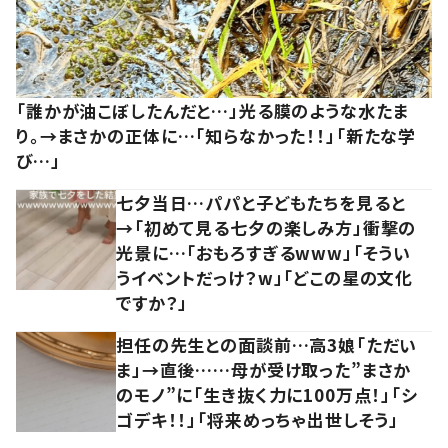
「誰かが油こぼしたんだと…」光る膜のような水たま
り。→まさかの正体に…「知らなかった！！」「新たな学
び…」
七夕当日…パパと子どもたちを見ると
→「初めて見る七夕の楽しみ方」衝撃の
光景に…「おもろすぎるwww」「そうい
うイベントだっけ？w」「どこの星の文化
ですか？」
担任の先生との面談前…高3娘「ただい
ま」→直後……母が受け取った”まさか
のモノ”に「生き抜く力に100万点！」「シ
ゴデキ！！」「将来めっちゃ出世しそう」