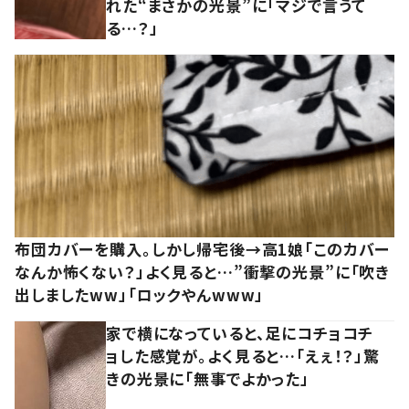
れた“まさかの光景”に「マジで言うて
る…？」
布団カバーを購入。しかし帰宅後→高1娘「このカバー
なんか怖くない？」よく見ると…”衝撃の光景”に「吹き
出しましたww」「ロックやんwww」
家で横になっていると、足にコチョコチ
ョした感覚が。よく見ると…「えぇ！？」驚
きの光景に「無事でよかった」