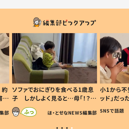
1歳息
小1から不登校、息子は「ギフテ
ひ孫に
「！？」
ッド」だった 父が“ウチ給食”を
が、抱
に「可愛
作り続ける理由とは #令和の親
「涙が
SNSで話題
ほ・とせなNEWS編集部
WS編集部
#令和の子
い」