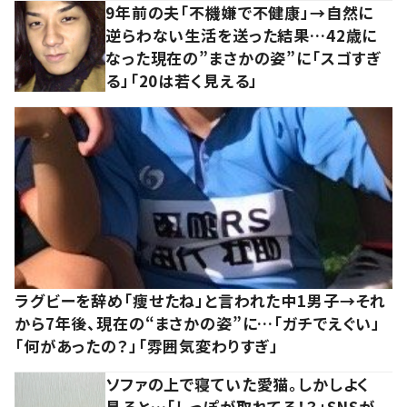
9年前の夫「不機嫌で不健康」→自然に
逆らわない生活を送った結果…42歳に
なった現在の”まさかの姿”に「スゴすぎ
る」「20は若く見える」
ラグビーを辞め「痩せたね」と言われた中1男子→それ
から7年後、現在の“まさかの姿”に…「ガチでえぐい」
「何があったの？」「雰囲気変わりすぎ」
ソファの上で寝ていた愛猫。しかしよく
見ると…「しっぽが取れてる！？」SNSが