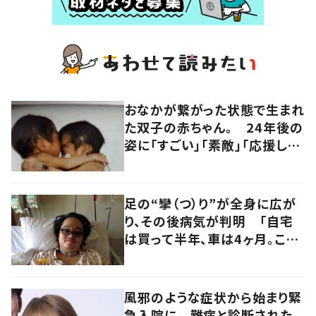
おなかが繋がった状態で生まれ
た双子の赤ちゃん。 24年後の
姿に「すごい」「素敵」「応援して
います」
足の“攣（つ）り”が全身に広が
り、その後病気が判明 「自宅
は買って半年、車は4ヶ月。この
先どうすれば…」発病時の思い
と心境の変化について患者に
聞いた
風邪のような症状から始まり緊
急入院に 難病と診断された