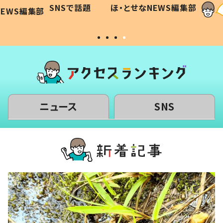
に「可愛
作り続ける理由とは #令和の親
「涙が
SNSで話題
ほ・とせなNEWS編集部
WS編集部
#令和の子
い」
ニュース
SNS