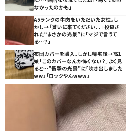
なかったのかも」
A5ランクの牛肉をいただいた女性。し
かし→「貰いに来てください、、」投稿さ
れた“まさかの光景”に「マジで言うて
る…？」
布団カバーを購入。しかし帰宅後→高1
娘「このカバーなんか怖くない？」よく見
ると…”衝撃の光景”に「吹き出しました
ww」「ロックやんwww」