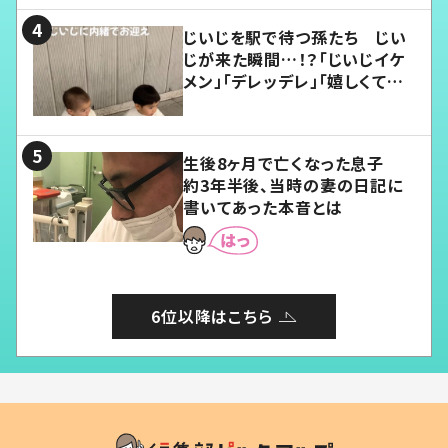
じいじを駅で待つ孫たち じい
じが来た瞬間…！？「じいじイケ
メン」「デレッデレ」「嬉しくて可
愛くてたまらない」「幸せになれ
る」
生後8ヶ月で亡くなった息子
約3年半後、当時の妻の日記に
書いてあった本音とは
6位以降はこちら