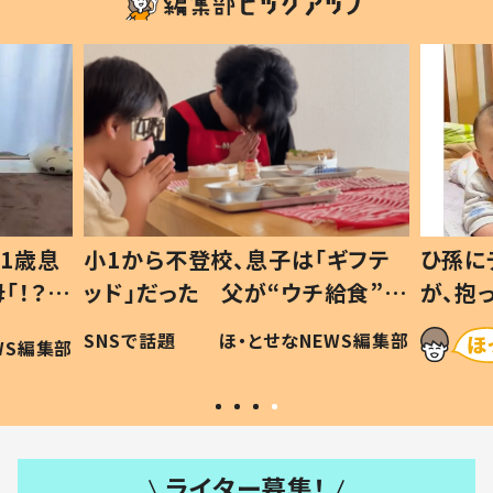
1歳息
小1から不登校、息子は「ギフテ
ひ孫に
「！？」
ッド」だった 父が“ウチ給食”を
が、抱
に「可愛
作り続ける理由とは #令和の親
「涙が
SNSで話題
ほ・とせなNEWS編集部
WS編集部
#令和の子
い」
ライター募集！