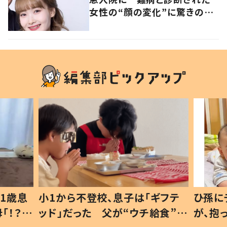
女性の“顔の変化”に驚きの
声 「可哀想と捉えないで」発
信した思いを聞いた
1歳息
小1から不登校、息子は「ギフテ
ひ孫に
「！？」
ッド」だった 父が“ウチ給食”を
が、抱