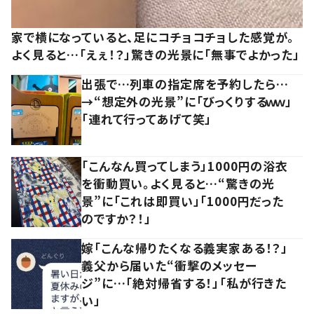
家で横になっていると、足にコチョコチョした感覚が。
よく見ると…「えぇ！？」驚きの光景に「無事でよかった」
出張で…列車の指定席を予約したら…
→“想定外の光景”に「びっくりするｗｗ」
「連れて行ってあげて笑」
「こんなん買ってしまう」1000円の浴衣
を衝動買い。よく見ると…“驚きの光
景”に「これは即買い」「1000円だった
のですか？！」
嫁「こんな帰りたくなる義実家ある！？」
義父から届いた“衝撃のメッセー
ジ”に…「絶対帰省する！」「私が行きた
い」