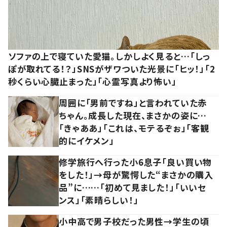
ソファの上で寝ていた愛猫。しかしよく見ると…「しっ
ぽが取れてる！？」SNSがザワついた光景に「ヒッ！」「2
秒くらい心臓止まった」「心霊写真より怖い」
周囲に「男前ですね」と言われていた赤
ちゃん。成長した現在、まさかの姿に…
「きゃああ」「これは、モテるぞぉ」「客観
的にイケメン」
修学旅行へ行った小6息子「良い買い物
をした！」→母が驚愕した“まさかの購入
品”に……「初めて見ました！」「いいセ
ンス」「素晴らしい！」
小中高で男子校だった男性→学生の頃