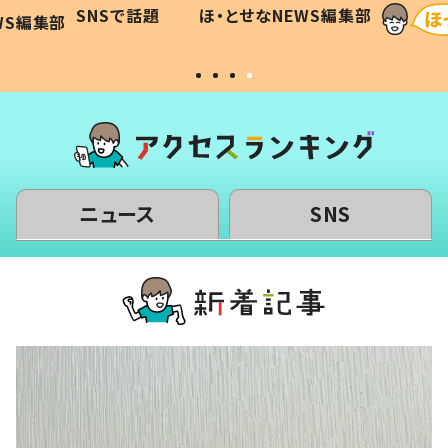
に「可愛
作り続ける理由とは #令和の親
「涙が
SNSで話題
ほ・とせなNEWS編集部
WS編集部
#令和の子
い」
ニュース
SNS