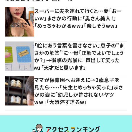
スーパーに夫を連れて行くと…妻「おー
いw」まさかの行動に「奥さん美人！」
「めっちゃわかるww」「楽しそうww」
「絵にあう言葉を書きなさい」息子の”ま
さかの解答”に…母「正解でよいでしょう
か？」→衝撃の光景に「声出して笑った
ｗ」「天才だと思います」
ママが保育園へお迎えに→2歳息子を
見たら……「先生とめっちゃ笑った」まさ
かの姿に「幼児しか許されないヤツ
ww」「大渋滞すぎるw」