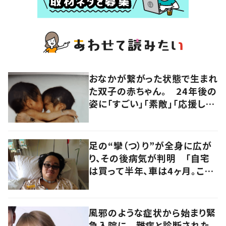
おなかが繋がった状態で生まれ
た双子の赤ちゃん。 24年後の
姿に「すごい」「素敵」「応援して
います」
足の“攣（つ）り”が全身に広が
り、その後病気が判明 「自宅
は買って半年、車は4ヶ月。この
先どうすれば…」発病時の思い
と心境の変化について患者に
聞いた
風邪のような症状から始まり緊
急入院に 難病と診断された