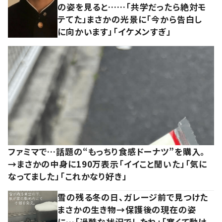
の姿を見ると……「共学だったら絶対モ
テてた」まさかの光景に「今から告白し
に向かいます」「イケメンすぎ」
ファミマで…話題の“もっちり食感ドーナツ”を購入。
→まさかの中身に190万表示「イイこと聞いた」「気に
なってました」「これかなり好き」
雪の残る冬の日、ガレージ前で見つけた
まさかの生き物→保護後の現在の姿
に…「過酷な状況でしたね」「寒くて動け