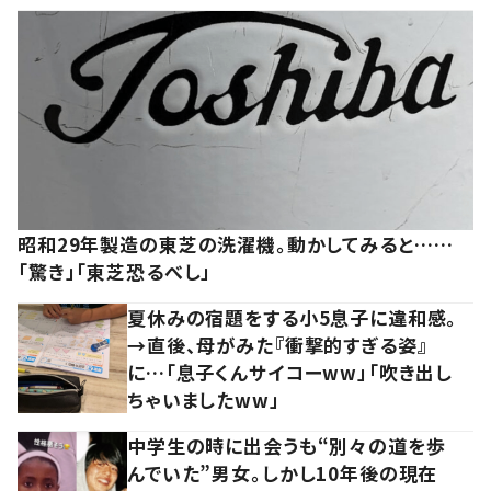
昭和29年製造の東芝の洗濯機。動かしてみると……
「驚き」「東芝恐るべし」
夏休みの宿題をする小5息子に違和感。
→直後、母がみた『衝撃的すぎる姿』
に…「息子くんサイコーww」「吹き出し
ちゃいましたww」
中学生の時に出会うも“別々の道を歩
んでいた”男女。しかし10年後の現在