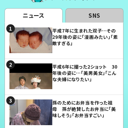
ニュース
SNS
平成7年に生まれた双子…その
29年後の姿に「漫画みたい」「素
敵すぎる」
平成6年に撮った2ショット 30
年後の姿に…「美男美女」「こん
な夫婦になりたい」
孫のためにお弁当を作った祖
母 孫が絶賛したお弁当に「美
味しそう」「お弁当すごい」