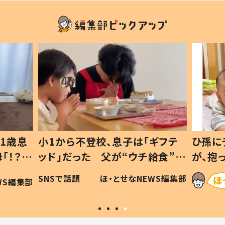
1歳息
小1から不登校、息子は「ギフテ
ひ孫に
「！？」
ッド」だった 父が“ウチ給食”を
が、抱
に「可愛
作り続ける理由とは #令和の親
「涙が
SNSで話題
ほ・とせなNEWS編集部
WS編集部
#令和の子
い」