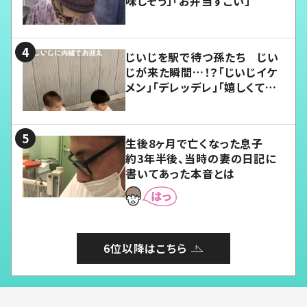
味しそう」「お弁当すごい」
じいじを駅で待つ孫たち じい
じが来た瞬間…！？「じいじイケ
メン」「デレッデレ」「嬉しくて可
愛くてたまらない」「幸せになれ
る」
生後8ヶ月で亡くなった息子
約3年半後、当時の妻の日記に
書いてあった本音とは
6位以降はこちら