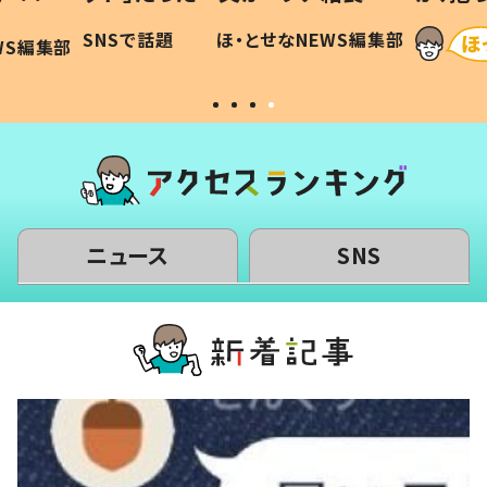
に「可愛
作り続ける理由とは #令和の親
「涙が
SNSで話題
ほ・とせなNEWS編集部
WS編集部
#令和の子
い」
ニュース
SNS