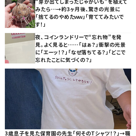
“芽が出てしまったじゃがいも”を植えて
みたら…→約3ヶ月後、驚きの光景に
「捨てるのやめたｗｗ」「育ててみたいで
す！」
夜、コインランドリーで“忘れ物”を発
見。よく見ると……「はぁ？」衝撃の光景
に「エーッ！？」「なぜ落ちてる？」「どこで
忘れたことに気づくの？」
3歳息子を見た保育園の先生「何そのTシャツ！？」→職