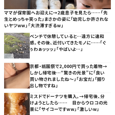
ママが保育園へお迎えに→2歳息子を見たら……「先
生とめっちゃ笑った」まさかの姿に「幼児しか許されな
いヤツww」「大渋滞すぎるw」
ベンチで休憩していると…遠方に違和
感。その後、近付いてきたモノに……「ぐ
ぅわぁッッッ」「やばいよ…」
京都・祇園祭で2,000円で買った着物→
しかし帰宅後…“驚きの光景”に「良い
買い物されましたね～」「お宝だ」「掘り
出し物ですね」
ミスドでドーナツを購入。→帰宅後、分
けようとしたら…… 目からウロコの光
景に「サイコーですww」「激しいw」