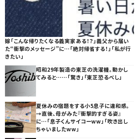
嫁「こんな帰りたくなる義実家ある！？」義父から届い
た“衝撃のメッセージ”に…「絶対帰省する！」「私が行
きたい」
昭和29年製造の東芝の洗濯機。動かし
てみると……「驚き」「東芝恐るべし」
夏休みの宿題をする小5息子に違和感。
→直後、母がみた『衝撃的すぎる姿』
に…「息子くんサイコーww」「吹き出し
ちゃいましたww」