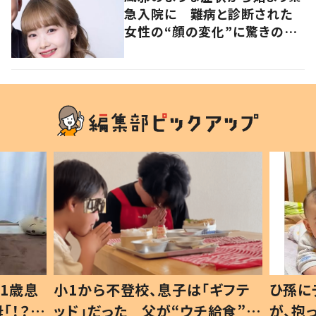
急入院に 難病と診断された
女性の“顔の変化”に驚きの
声 「可哀想と捉えないで」発
信した思いを聞いた
1歳息
小1から不登校、息子は「ギフテ
ひ孫に
「！？」
ッド」だった 父が“ウチ給食”を
が、抱