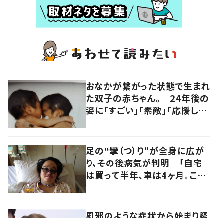
おなかが繋がった状態で生まれ
た双子の赤ちゃん。 24年後の
姿に「すごい」「素敵」「応援して
います」
足の“攣（つ）り”が全身に広が
り、その後病気が判明 「自宅
は買って半年、車は4ヶ月。この
先どうすれば…」発病時の思い
と心境の変化について患者に
聞いた
風邪のような症状から始まり緊