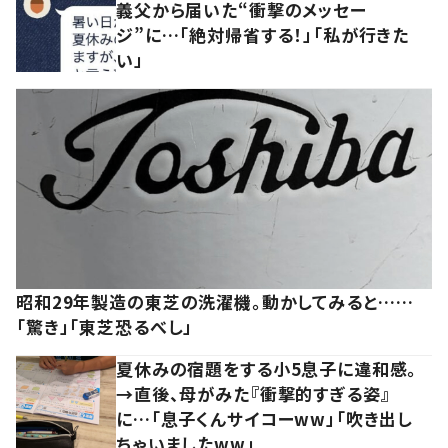
義父から届いた“衝撃のメッセー
ジ”に…「絶対帰省する！」「私が行きた
い」
昭和29年製造の東芝の洗濯機。動かしてみると……
「驚き」「東芝恐るべし」
夏休みの宿題をする小5息子に違和感。
→直後、母がみた『衝撃的すぎる姿』
に…「息子くんサイコーww」「吹き出し
ちゃいましたww」