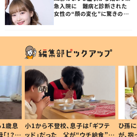
急入院に 難病と診断された
女性の“顔の変化”に驚きの
声 「可哀想と捉えないで」発
信した思いを聞いた
1歳息
小1から不登校、息子は「ギフテ
ひ孫に
「！？」
ッド」だった 父が“ウチ給食”を
が、抱