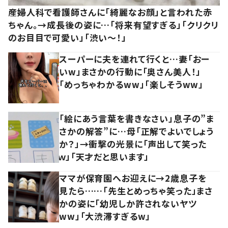
産婦人科で看護師さんに「綺麗なお顔」と言われた赤
ちゃん。→成長後の姿に…「将来有望すぎる」「クリクリ
のお目目で可愛い」「渋い～！」
スーパーに夫を連れて行くと…妻「おー
いw」まさかの行動に「奥さん美人！」
「めっちゃわかるww」「楽しそうww」
「絵にあう言葉を書きなさい」息子の”ま
さかの解答”に…母「正解でよいでしょう
か？」→衝撃の光景に「声出して笑った
ｗ」「天才だと思います」
ママが保育園へお迎えに→2歳息子を
見たら……「先生とめっちゃ笑った」まさ
かの姿に「幼児しか許されないヤツ
ww」「大渋滞すぎるw」