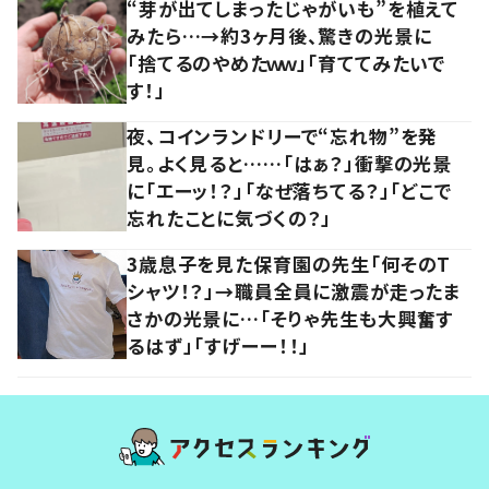
“芽が出てしまったじゃがいも”を植えて
みたら…→約3ヶ月後、驚きの光景に
「捨てるのやめたｗｗ」「育ててみたいで
す！」
夜、コインランドリーで“忘れ物”を発
見。よく見ると……「はぁ？」衝撃の光景
に「エーッ！？」「なぜ落ちてる？」「どこで
忘れたことに気づくの？」
3歳息子を見た保育園の先生「何そのT
シャツ！？」→職員全員に激震が走ったま
さかの光景に…「そりゃ先生も大興奮す
るはず」「すげーー！！」