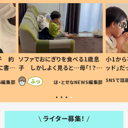
1歳息
小1から不登校、息子は「ギフテ
ひ孫に
「！？」
ッド」だった 父が“ウチ給食”を
が、抱
に「可愛
作り続ける理由とは #令和の親
「涙が
SNSで話題
ほ・とせなNEWS編集部
WS編集部
#令和の子
い」
ライター募集！