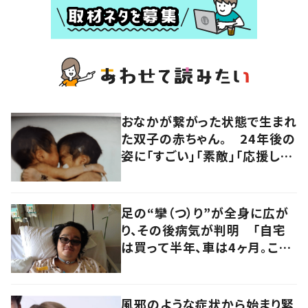
おなかが繋がった状態で生まれ
た双子の赤ちゃん。 24年後の
姿に「すごい」「素敵」「応援して
います」
足の“攣（つ）り”が全身に広が
り、その後病気が判明 「自宅
は買って半年、車は4ヶ月。この
先どうすれば…」発病時の思い
と心境の変化について患者に
聞いた
風邪のような症状から始まり緊