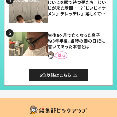
じいじを駅で待つ孫たち じい
じが来た瞬間…！？「じいじイケ
メン」「デレッデレ」「嬉しくて可
愛くてたまらない」「幸せになれ
る」
生後8ヶ月で亡くなった息子
約3年半後、当時の妻の日記に
書いてあった本音とは
6位以降はこちら