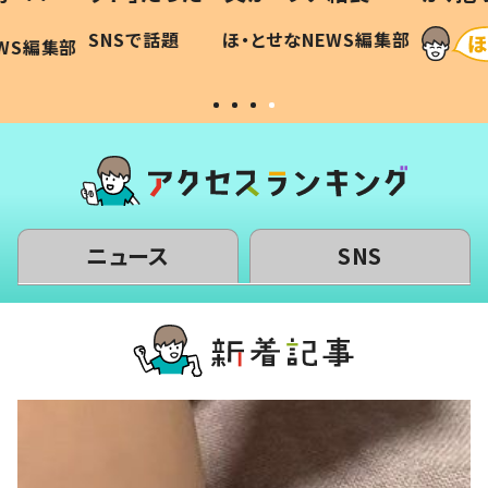
に「可愛
作り続ける理由とは #令和の親
「涙が
SNSで話題
ほ・とせなNEWS編集部
WS編集部
#令和の子
い」
ニュース
SNS