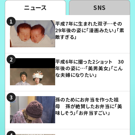
ニュース
SNS
平成7年に生まれた双子…その
29年後の姿に「漫画みたい」「素
敵すぎる」
平成6年に撮った2ショット 30
年後の姿に…「美男美女」「こん
な夫婦になりたい」
孫のためにお弁当を作った祖
母 孫が絶賛したお弁当に「美
味しそう」「お弁当すごい」