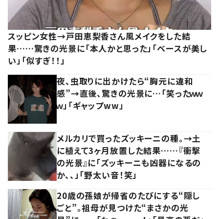
スッピン女性→戸田恵梨香さん風メイクをした結
果……驚きの光景に「本人かと思った」「ベースが美し
い」「似すぎ！！」
夜、虫取りに出かけたら“胸元に違和
感”→直後、驚きの光景に…「笑ったｗｗ
ｗ」「ギャップww」
メルカリで買ったズッキーニの種。→土
に植えて3ヶ月放置した結果……『衝撃
の光景』に「ズッキーニも凶器になるの
か、、」「野太い音！笑」
20歳の孫娘が帰省のたびにする“隠し
ごと”。祖母が見つけた“まさかの光