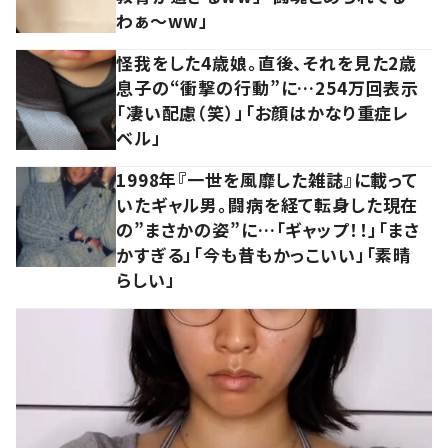
わぁ～ww」
怪我をした4歳娘。直後、それを見た2歳
息子の“衝撃の行動”に…254万回表示
「凄い配慮（笑）」「お顔はかなり重症レ
ベル」
1998年『一世を風靡した雑誌』に載って
いたギャル男。闘病を経て転身した現在
の”まさかの姿”に…「ギャップ！！」「まさ
かすぎる」「今も昔もかっこいい」「素晴
らしい」