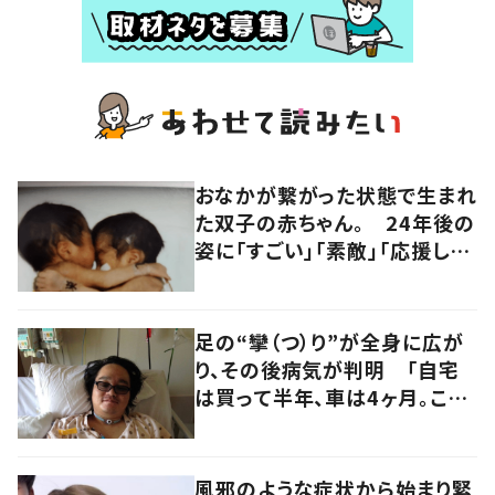
おなかが繋がった状態で生まれ
た双子の赤ちゃん。 24年後の
姿に「すごい」「素敵」「応援して
います」
足の“攣（つ）り”が全身に広が
り、その後病気が判明 「自宅
は買って半年、車は4ヶ月。この
先どうすれば…」発病時の思い
と心境の変化について患者に
聞いた
風邪のような症状から始まり緊