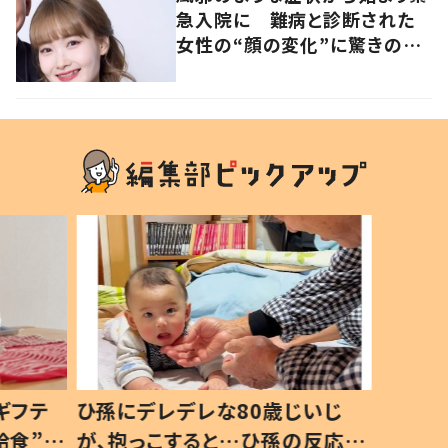
急入院に 難病と診断された
女性の“顔の変化”に驚きの
声 「可哀想と捉えないで」発
信した思いを聞いた
ギフテ
ひ孫にデレデレな80歳じいじ
給食”を
が、抱っこすると…ひ孫の反応に