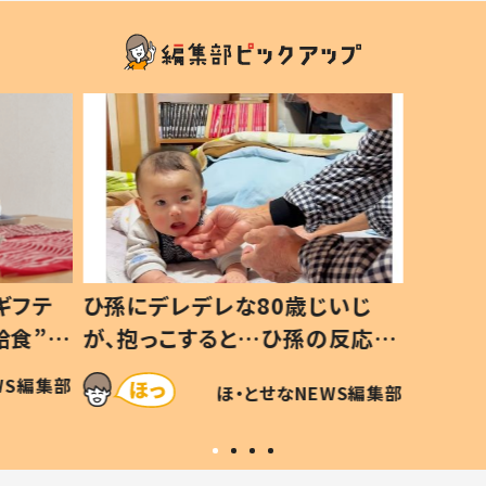
ギフテ
ひ孫にデレデレな80歳じいじ
給食”を
が、抱っこすると…ひ孫の反応に
和の親
「涙が出ました」「可愛くて仕方な
WS編集部
ほ・とせなNEWS編集部
い」