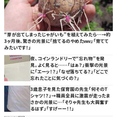
“芽が出てしまったじゃがいも”を植えてみたら…→約
3ヶ月後、驚きの光景に「捨てるのやめたｗｗ」「育てて
みたいです！」
夜、コインランドリーで“忘れ物”を発
見。よく見ると……「はぁ？」衝撃の光景
に「エーッ！？」「なぜ落ちてる？」「どこで
忘れたことに気づくの？」
3歳息子を見た保育園の先生「何そのT
シャツ！？」→職員全員に激震が走ったま
さかの光景に…「そりゃ先生も大興奮す
るはず」「すげーー！！」