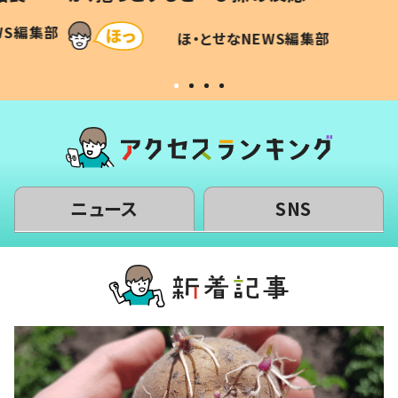
和の親
「涙が出ました」「可愛くて仕方な
WS編集部
ほ・とせなNEWS編集部
い」
ニュース
SNS