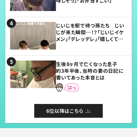
味しそう」「お弁当すごい」
じいじを駅で待つ孫たち じい
じが来た瞬間…！？「じいじイケ
メン」「デレッデレ」「嬉しくて可
愛くてたまらない」「幸せになれ
る」
生後8ヶ月で亡くなった息子
約3年半後、当時の妻の日記に
書いてあった本音とは
6位以降はこちら