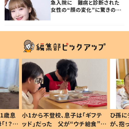
急入院に 難病と診断された
女性の“顔の変化”に驚きの
声 「可哀想と捉えないで」発
信した思いを聞いた
1歳息
小1から不登校、息子は「ギフテ
ひ孫に
「！？」
ッド」だった 父が“ウチ給食”を
が、抱