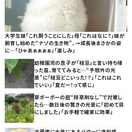
大学生娘「これ飼うことにした」母「これはなに？」娘が
飼育し始めた“ナゾの生き物”。→成長後まさかの姿
に…「ひゃあぁぁぁぁ」「楽しみ」
幼稚園児の息子が「枝豆」と言い持ち帰
った苗。育ててみると…“予想外の光
景”に「枝豆どこいった！？」「これはこれ
でいい」「夏だー！って感じ」
草ボーボーの庭“除草剤なし”で対策し
たら…数日後の驚きの光景に「初めて目
にしました」「お手軽で確実に効果」
冷蔵庫に大量にあるバターに違和感。