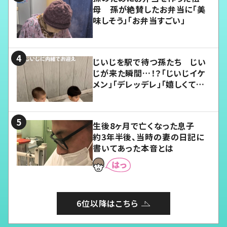
母 孫が絶賛したお弁当に「美
味しそう」「お弁当すごい」
じいじを駅で待つ孫たち じい
じが来た瞬間…！？「じいじイケ
メン」「デレッデレ」「嬉しくて可
愛くてたまらない」「幸せになれ
る」
生後8ヶ月で亡くなった息子
約3年半後、当時の妻の日記に
書いてあった本音とは
6位以降はこちら