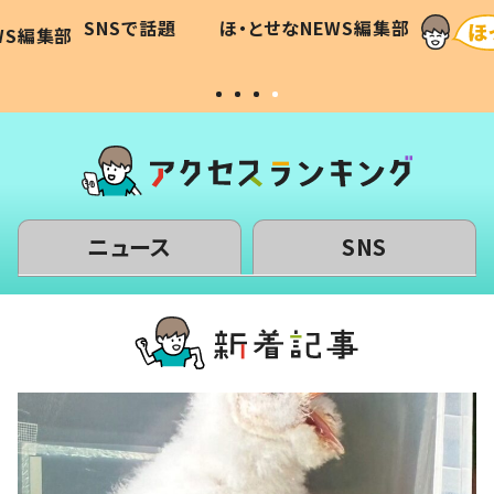
に「可愛
作り続ける理由とは #令和の親
「涙が
SNSで話題
ほ・とせなNEWS編集部
WS編集部
#令和の子
い」
ニュース
SNS