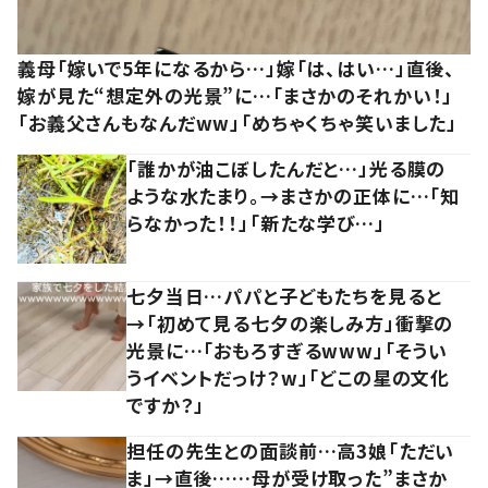
義母「嫁いで5年になるから…」嫁「は、はい…」直後、
嫁が見た“想定外の光景”に…「まさかのそれかい！」
「お義父さんもなんだww」「めちゃくちゃ笑いました」
「誰かが油こぼしたんだと…」光る膜の
ような水たまり。→まさかの正体に…「知
らなかった！！」「新たな学び…」
七夕当日…パパと子どもたちを見ると
→「初めて見る七夕の楽しみ方」衝撃の
光景に…「おもろすぎるwww」「そうい
うイベントだっけ？w」「どこの星の文化
ですか？」
担任の先生との面談前…高3娘「ただい
ま」→直後……母が受け取った”まさか