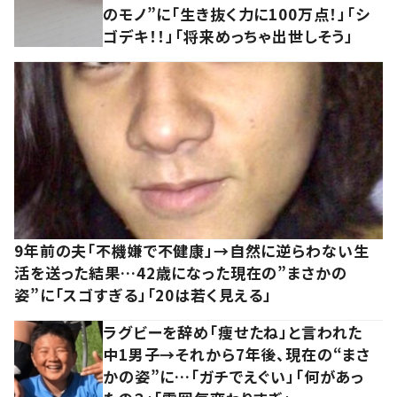
のモノ”に「生き抜く力に100万点！」「シ
ゴデキ！！」「将来めっちゃ出世しそう」
9年前の夫「不機嫌で不健康」→自然に逆らわない生
活を送った結果…42歳になった現在の”まさかの
姿”に「スゴすぎる」「20は若く見える」
ラグビーを辞め「痩せたね」と言われた
中1男子→それから7年後、現在の“まさ
かの姿”に…「ガチでえぐい」「何があっ