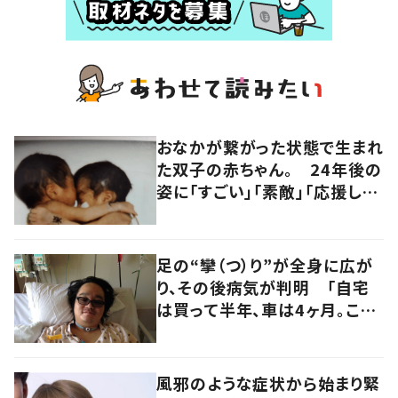
おなかが繋がった状態で生まれ
た双子の赤ちゃん。 24年後の
姿に「すごい」「素敵」「応援して
います」
足の“攣（つ）り”が全身に広が
り、その後病気が判明 「自宅
は買って半年、車は4ヶ月。この
先どうすれば…」発病時の思い
と心境の変化について患者に
聞いた
風邪のような症状から始まり緊