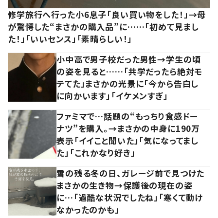
修学旅行へ行った小6息子「良い買い物をした！」→母
が驚愕した“まさかの購入品”に……「初めて見まし
た！」「いいセンス」「素晴らしい！」
小中高で男子校だった男性→学生の頃
の姿を見ると……「共学だったら絶対モ
テてた」まさかの光景に「今から告白し
に向かいます」「イケメンすぎ」
ファミマで…話題の“もっちり食感ドー
ナツ”を購入。→まさかの中身に190万
表示「イイこと聞いた」「気になってまし
た」「これかなり好き」
雪の残る冬の日、ガレージ前で見つけた
まさかの生き物→保護後の現在の姿
に…「過酷な状況でしたね」「寒くて動け
なかったのかも」