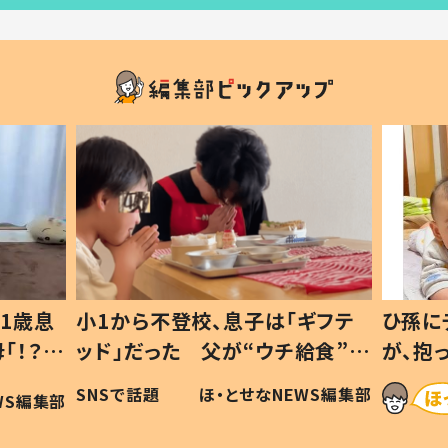
1歳息
小1から不登校、息子は「ギフテ
ひ孫に
「！？」
ッド」だった 父が“ウチ給食”を
が、抱
に「可愛
作り続ける理由とは #令和の親
「涙が
SNSで話題
ほ・とせなNEWS編集部
WS編集部
#令和の子
い」