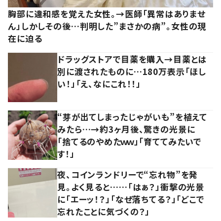
胸部に違和感を覚えた女性。→医師「異常はありませ
ん」しかしその後…判明した”まさかの病”。女性の現
在に迫る
ドラッグストアで目薬を購入→目薬とは
別に渡されたものに…180万表示「ほし
い！」「え、なにこれ！！」
“芽が出てしまったじゃがいも”を植えて
みたら…→約3ヶ月後、驚きの光景に
「捨てるのやめたｗｗ」「育ててみたいで
す！」
夜、コインランドリーで“忘れ物”を発
見。よく見ると……「はぁ？」衝撃の光景
に「エーッ！？」「なぜ落ちてる？」「どこで
忘れたことに気づくの？」