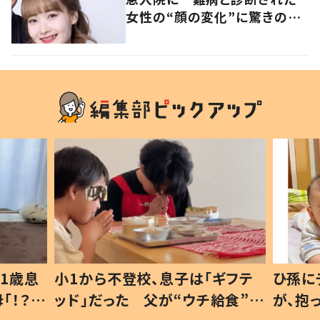
女性の“顔の変化”に驚きの
声 「可哀想と捉えないで」発
信した思いを聞いた
ギフテ
ひ孫にデレデレな80歳じいじ
給食”を
が、抱っこすると…ひ孫の反応に