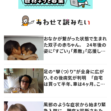
おなかが繋がった状態で生まれ
た双子の赤ちゃん。 24年後の
姿に「すごい」「素敵」「応援して
います」
足の“攣（つ）り”が全身に広が
り、その後病気が判明 「自宅
は買って半年、車は4ヶ月。この
先どうすれば…」発病時の思い
と心境の変化について患者に
聞いた
風邪のような症状から始まり緊
急入院に 難病と診断された