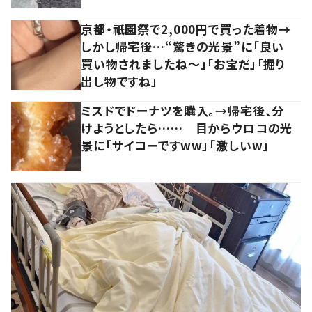
京都・祇園祭で2,000円で買った着物→
しかし帰宅後…“驚きの光景”に「良い
買い物されましたね～」「お宝だ」「掘り
出し物ですね」
ミスドでドーナツを購入。→帰宅後、分
けようとしたら…… 目からウロコの光
景に「サイコーですww」「激しいw」