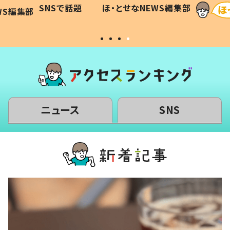
和の親
「涙が出ました」「可愛くて仕方な
WS編集部
ほ・とせなNEWS編集部
い」
ニュース
SNS