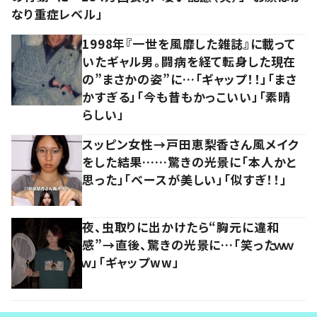
なり重症レベル」
1998年『一世を風靡した雑誌』に載って
いたギャル男。闘病を経て転身した現在
の”まさかの姿”に…「ギャップ！！」「まさ
かすぎる」「今も昔もかっこいい」「素晴
らしい」
スッピン女性→戸田恵梨香さん風メイク
をした結果……驚きの光景に「本人かと
思った」「ベースが美しい」「似すぎ！！」
夜、虫取りに出かけたら“胸元に違和
感”→直後、驚きの光景に…「笑ったｗｗ
ｗ」「ギャップww」