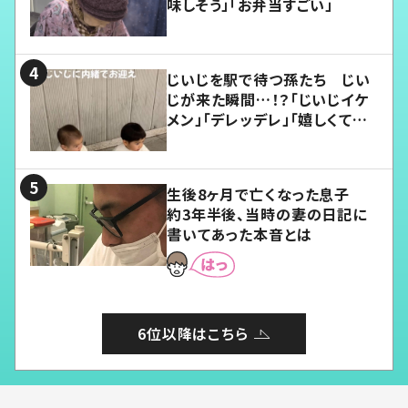
味しそう」「お弁当すごい」
じいじを駅で待つ孫たち じい
じが来た瞬間…！？「じいじイケ
メン」「デレッデレ」「嬉しくて可
愛くてたまらない」「幸せになれ
る」
生後8ヶ月で亡くなった息子
約3年半後、当時の妻の日記に
書いてあった本音とは
6位以降はこちら