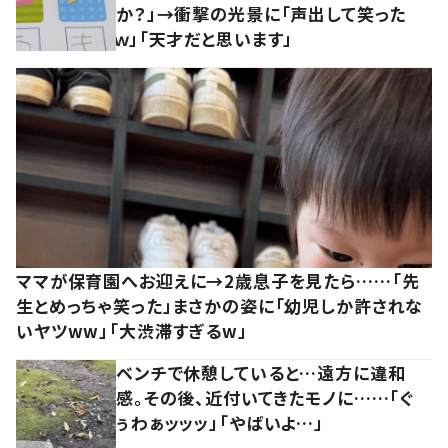
か？」→衝撃の光景に「声出して笑った
ｗ」「天才だと思います」
ママが保育園へお迎えに→2歳息子を見たら……「先
生とめっちゃ笑った」まさかの姿に「幼児しか許されな
いヤツww」「大渋滞すぎるw」
ベンチで休憩していると…遠方に違和
感。その後、近付いてきたモノに……「ぐ
ぅわぁッッッ」「やばいよ…」