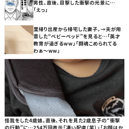
男性。直後、目撃した衝撃の光景に…
「えっ」
里帰り出産から帰宅した妻子。→夫が用
意した“ベビーベッド”を見ると…「英才
教育が過ぎるww」「闘魂こめられてる
わぁ～ww」
怪我をした4歳娘。直後、それを見た2歳息子の“衝撃
の行動”に…254万回表示「凄い配慮（笑）」「お顔はか