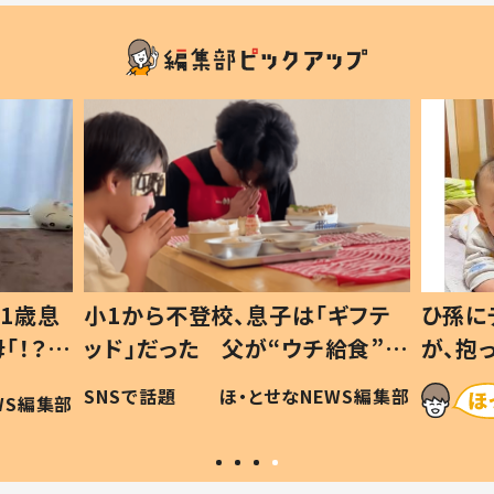
ギフテ
ひ孫にデレデレな80歳じいじ
給食”を
が、抱っこすると…ひ孫の反応に
和の親
「涙が出ました」「可愛くて仕方な
WS編集部
ほ・とせなNEWS編集部
い」