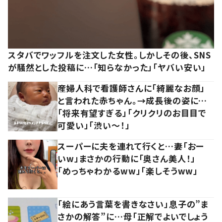
スタバでワッフルを注文した女性。しかしその後、SNS
が騒然とした投稿に…「知らなかった」「ヤバい安い」
産婦人科で看護師さんに「綺麗なお顔」
と言われた赤ちゃん。→成長後の姿に…
「将来有望すぎる」「クリクリのお目目で
可愛い」「渋い～！」
スーパーに夫を連れて行くと…妻「おー
いw」まさかの行動に「奥さん美人！」
「めっちゃわかるww」「楽しそうww」
「絵にあう言葉を書きなさい」息子の”ま
さかの解答”に…母「正解でよいでしょう