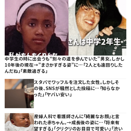
中学生の時に出会うも“別々の道を歩んでいた”男女。しかし
10年後の現在→”まさかすぎる姿”に…「2人とも遠回りした
んだね」「素敵過ぎる」
スタバでワッフルを注文した女性。しかしそ
の後、SNSが騒然とした投稿に…「知らなか
った」「ヤバい安い」
産婦人科で看護師さんに「綺麗なお顔」と言
われた赤ちゃん。→成長後の姿に…「将来有
望すぎる」「クリクリのお目目で可愛い」「渋い