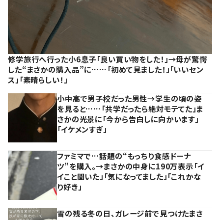
修学旅行へ行った小6息子「良い買い物をした！」→母が驚愕
した“まさかの購入品”に……「初めて見ました！」「いいセン
ス」「素晴らしい！」
小中高で男子校だった男性→学生の頃の姿
を見ると……「共学だったら絶対モテてた」ま
さかの光景に「今から告白しに向かいます」
「イケメンすぎ」
ファミマで…話題の“もっちり食感ドーナ
ツ”を購入。→まさかの中身に190万表示「イ
イこと聞いた」「気になってました」「これかな
り好き」
雪の残る冬の日、ガレージ前で見つけたまさ