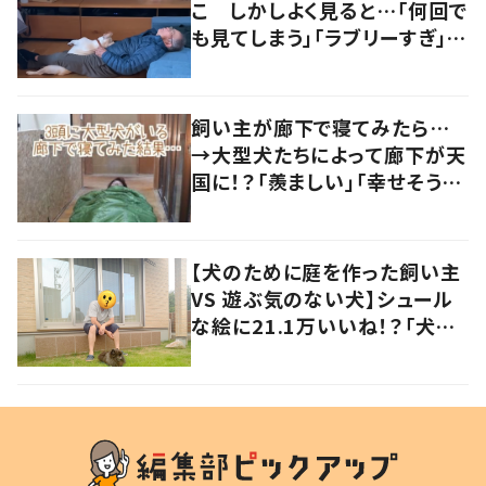
こ しかしよく見ると…「何回で
も見てしまう」「ラブリーすぎ」の
声
飼い主が廊下で寝てみたら…
→大型犬たちによって廊下が天
国に！？「羨ましい」「幸せそう」
の声
【犬のために庭を作った飼い主
VS 遊ぶ気のない犬】シュール
な絵に21.1万いいね！？「犬の
強い意志を感じる」