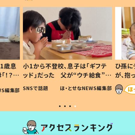
1歳息
小1から不登校、息子は「ギフテ
ひ孫に
「！？」
ッド」だった 父が“ウチ給食”を
が、抱
に「可愛
作り続ける理由とは #令和の親
「涙が
SNSで話題
ほ・とせなNEWS編集部
WS編集部
#令和の子
い」