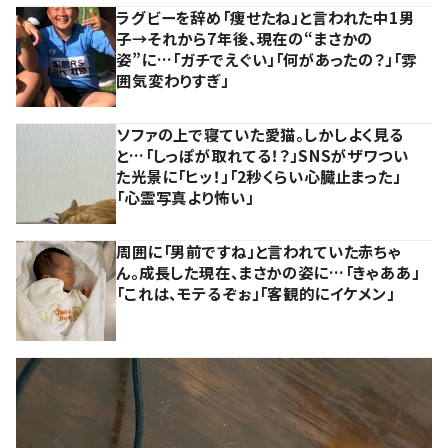
ラグビーを辞め「痩せたね」と言われた中1男
子→それから7年後、現在の“まさかの
姿”に…「ガチでえぐい」「何があったの？」「雰
囲気変わりすぎ」
ソファの上で寝ていた愛猫。しかしよく見る
と…「しっぽが取れてる！？」SNSがザワつい
た光景に「ヒッ！」「2秒くらい心臓止まった」
「心霊写真より怖い」
周囲に「男前ですね」と言われていた赤ちゃ
ん。成長した現在、まさかの姿に…「きゃああ」
「これは、モテるぞぉ」「客観的にイケメン」