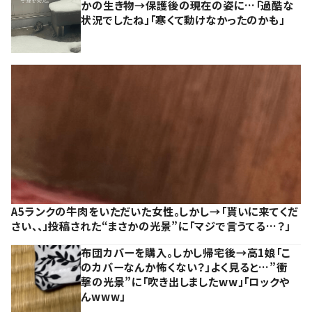
かの生き物→保護後の現在の姿に…「過酷な
状況でしたね」「寒くて動けなかったのかも」
A5ランクの牛肉をいただいた女性。しかし→「貰いに来てくだ
さい、、」投稿された“まさかの光景”に「マジで言うてる…？」
布団カバーを購入。しかし帰宅後→高1娘「こ
のカバーなんか怖くない？」よく見ると…”衝
撃の光景”に「吹き出しましたww」「ロックや
んwww」