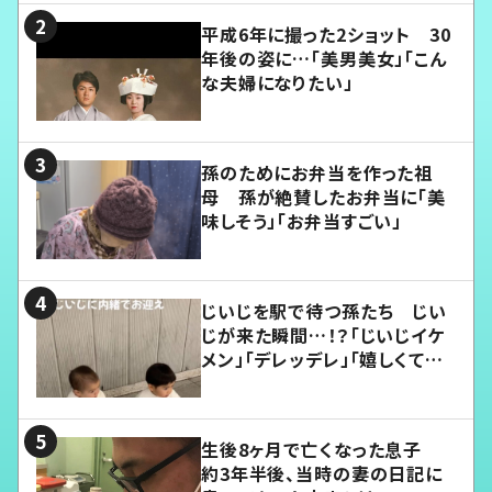
平成6年に撮った2ショット 30
年後の姿に…「美男美女」「こん
な夫婦になりたい」
孫のためにお弁当を作った祖
母 孫が絶賛したお弁当に「美
味しそう」「お弁当すごい」
じいじを駅で待つ孫たち じい
じが来た瞬間…！？「じいじイケ
メン」「デレッデレ」「嬉しくて可
愛くてたまらない」「幸せになれ
る」
生後8ヶ月で亡くなった息子
約3年半後、当時の妻の日記に