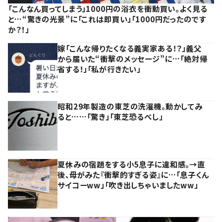
「こんなん買ってしまう」1000円の浴衣を衝動買い。よく見る
と…“驚きの光景”に「これは即買い」「1000円だったのです
か？！」
嫁「こんな帰りたくなる義実家ある！？」義父
から届いた“衝撃のメッセージ”に…「絶対帰
省する！」「私が行きたい」
昭和29年製造の東芝の洗濯機。動かしてみ
ると……「驚き」「東芝恐るべし」
夏休みの宿題をする小5息子に違和感。→直
後、母がみた『衝撃的すぎる姿』に…「息子くん
サイコーww」「吹き出しちゃいましたww」