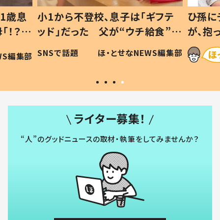
1歳息
小1から不登校、息子は「ギフテ
ひ孫に
「！？」
ッド」だった 父が“ウチ給食”を
が、抱
に「可愛
作り続ける理由とは #令和の親
「涙が
SNSで話題
ほ・とせなNEWS編集部
WS編集部
#令和の子
い」
ライター募集！
“人”のグッドニュースの取材・執筆をしてみませんか？