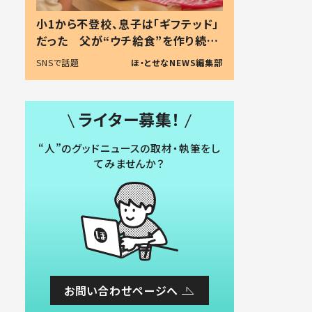
小1から不登校、息子は「ギフテッド」
だった 父が“ウチ給食”を作り続け
る理由とは #令和の親 #令和の子
SNSで話題
ほ・とせなNEWS編集部
ライター募集！
“人”のグッドニュースの取材・執筆をし
てみませんか？
お問い合わせページへ