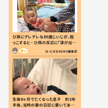
ひ孫にデレデレな80歳じいじが、抱
っこすると…ひ孫の反応に「涙が出ま
した」「可愛くて仕方ない」
ほ・とせなNEWS編集部
生後8ヶ月で亡くなった息子 約3年
半後、当時の妻の日記に書いてあっ