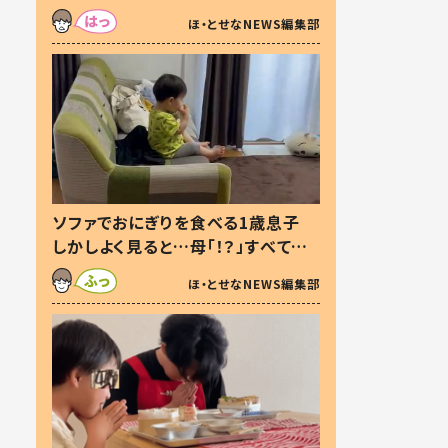
た本音とは
ほ・とせなNEWS編集部
ソファでおにぎりを食べる1歳息子
しかしよく見ると…母「！？」すべてを
察した母の投稿に「可愛いから許
ほ・とせなNEWS編集部
す！」「現行犯〜」