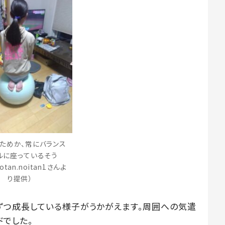
ためか、常にバランス
ルに座っているそう
otan.noitan1さんよ
り提供）
ずつ成長している様子がうかがえます。周囲への気遣
ドでした。