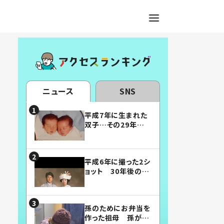
ニュース
SNS
平成7年に生まれた
双子…その29年後
の姿に「漫画みたい」
「素敵すぎる」
平成6年に撮った2シ
ョット 30年後の姿
に…「美男美女」「こ
んな夫婦になりた
い」
孫のためにお弁当を
作った祖母 孫が絶