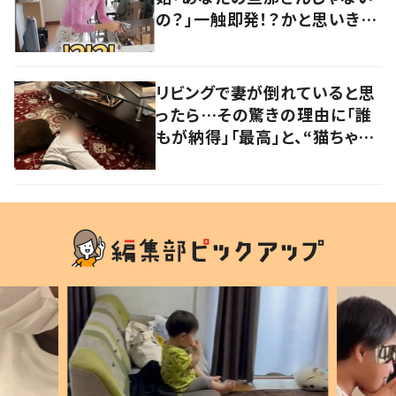
の？」一触即発！？かと思いき
や…持ち主が判明し「声だして
大爆笑しちゃった」
リビングで妻が倒れていると思
ったら…その驚きの理由に「誰
もが納得」「最高」と、“猫ちゃん
好きユーザー”からの共感集ま
る！