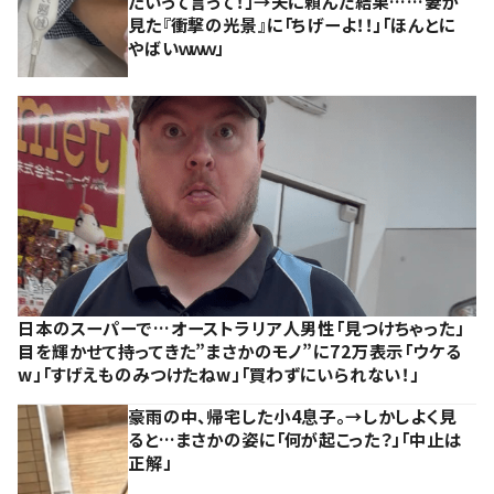
たいって言って！」→夫に頼んだ結果……妻が
見た『衝撃の光景』に「ちげーよ！！」「ほんとに
やばいｗｗｗ」
日本のスーパーで…オーストラリア人男性「見つけちゃった」
目を輝かせて持ってきた”まさかのモノ”に72万表示「ウケる
w」「すげえものみつけたねw」「買わずにいられない！」
豪雨の中、帰宅した小4息子。→しかしよく見
ると…まさかの姿に「何が起こった？」「中止は
正解」