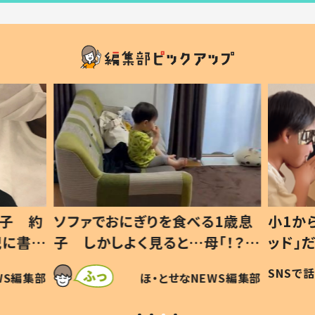
息子 約
ソファでおにぎりを食べる1歳息
小1か
記に書い
子 しかしよく見ると…母「！？」
ッド」
すべてを察した母の投稿に「可愛
作り続
SNSで
WS編集部
ほ・とせなNEWS編集部
いから許す！」「現行犯〜」
#令和