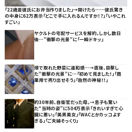
「22歳差彼氏にお弁当作りました」→開けたら……彼氏驚き
の中身に62万表示「どこで手に入れるんですか！？」「いやこれ
すごい」
ヤクルトの宅配サービスを解約。しかし数日
後…”衝撃の光景”に「一瞬ドキッ」
畑で取れた野菜に違和感…→直後、目撃し
た”衝撃の光景”に…「初めて見ました！」「商
業用で売り出せそう」「自然の神秘！！」
約30年前、自衛官だった母。→息子も驚い
た“当時の姿”に504万表示「きれいすぎて心
臓に悪い」「美男美女」「WACとかカッコよす
ぎる」「ご夫婦そっくり」