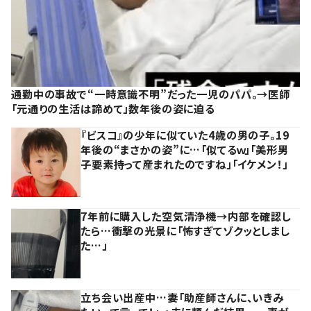
通勤中の事故で“一時意識不明”だった一児のパパ。→医師
「元通りの生活は諦めて」数年後の姿に迫る
『ビスコ』の少年に似ていた4歳の男の子。19
年後の“まさかの姿”に…「似てるｗ」「美形男
子要素持って産まれたのですね」「イケメン！」
7年前に購入した空気清浄機→内部を確認し
たら…衝撃の光景に「怖すぎてゾクッとしまし
た…」
立ち会い出産中…妻「助産師さんに、いきみ