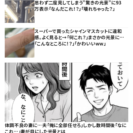
思わず二度見してしまう”驚きの光景”に93
万表示「なんだこれ！？」「壊れちゃった？」
スーパーで買ったシャインマスカットに違和
感。よく見ると→「何これ？」まさかの光景に…
「こんなところに！？」「かわいいww」
体調不良の妻に…夫「俺に全部任せろ」しかし数時間後「なに
これ…」妻が目にした光景とは