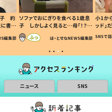
息子 約
ソファでおにぎりを食べる1歳息
小1か
記に書い
子 しかしよく見ると…母「！？」
ッド」
すべてを察した母の投稿に「可愛
作り続
SNSで
WS編集部
ほ・とせなNEWS編集部
いから許す！」「現行犯〜」
#令和
ニュース
SNS