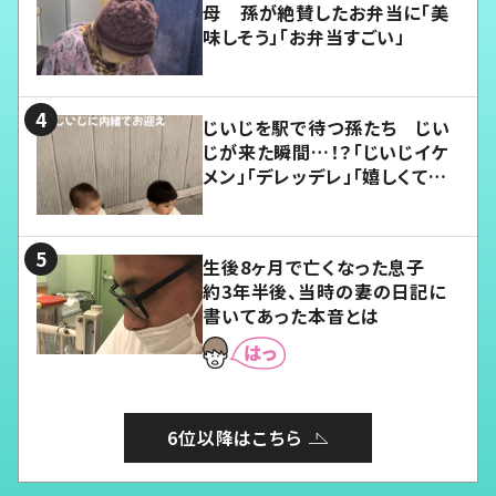
母 孫が絶賛したお弁当に「美
味しそう」「お弁当すごい」
じいじを駅で待つ孫たち じい
じが来た瞬間…！？「じいじイケ
メン」「デレッデレ」「嬉しくて可
愛くてたまらない」「幸せになれ
る」
生後8ヶ月で亡くなった息子
約3年半後、当時の妻の日記に
書いてあった本音とは
6位以降はこちら