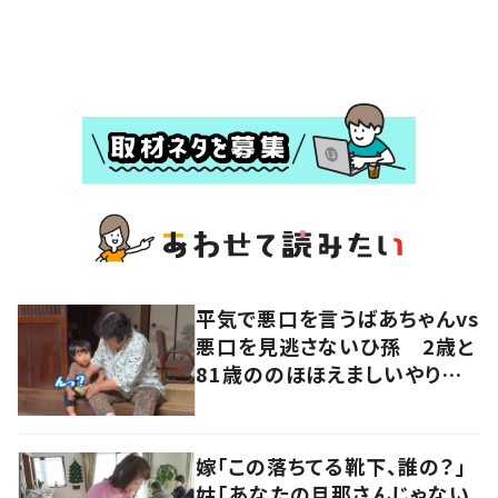
平気で悪口を言うばあちゃんvs
悪口を見逃さないひ孫 2歳と
81歳ののほほえましいやり取り
に「口悪いけど可愛い」の声
嫁「この落ちてる靴下、誰の？」
姑「あなたの旦那さんじゃない