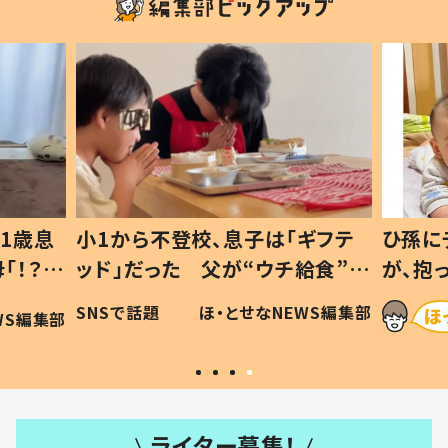
1歳息
小1から不登校、息子は「ギフテ
ひ孫に
「！？」
ッド」だった 父が“ウチ給食”を
が、抱
に「可愛
作り続ける理由とは #令和の親
「涙が
SNSで話題
ほ・とせなNEWS編集部
WS編集部
#令和の子
い」
ライター募集！