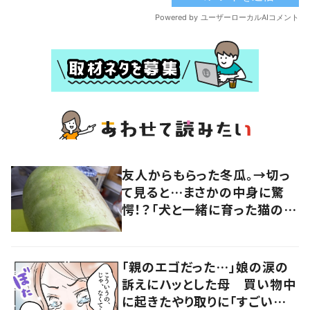
友人からもらった冬瓜。→切っ
て見ると…まさかの中身に驚
愕！？「犬と一緒に育った猫のよ
う、、」「瓜科あるある（笑）」「生
命の神秘」
「親のエゴだった…」娘の涙の
訴えにハッとした母 買い物中
に起きたやり取りに「すごい分