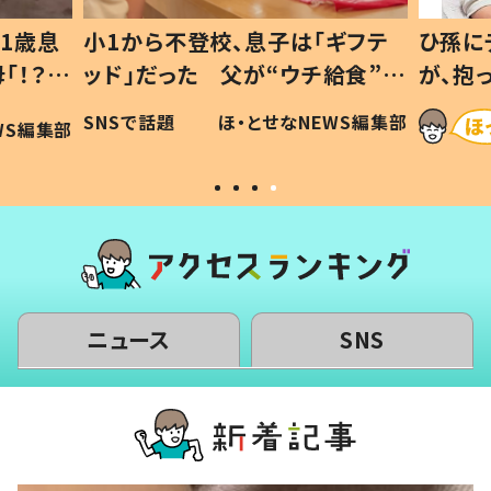
1歳息
小1から不登校、息子は「ギフテ
ひ孫に
「！？」
ッド」だった 父が“ウチ給食”を
が、抱
に「可愛
作り続ける理由とは #令和の親
「涙が
SNSで話題
ほ・とせなNEWS編集部
WS編集部
#令和の子
い」
ニュース
SNS