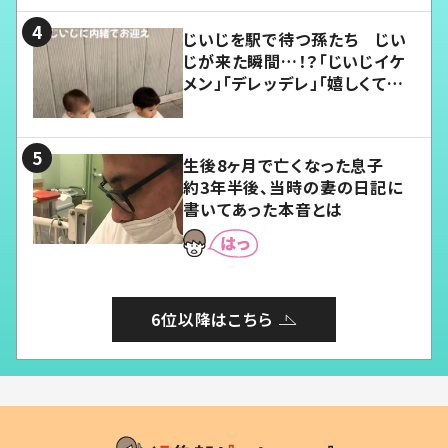
じいじを駅で待つ孫たち じい
じが来た瞬間…！？「じいじイケ
メン」「デレッデレ」「嬉しくて可
愛くてたまらない」「幸せになれ
る」
生後8ヶ月で亡くなった息子
約3年半後、当時の妻の日記に
書いてあった本音とは
6位以降はこちら