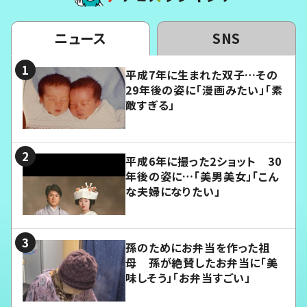
ニュース
SNS
平成7年に生まれた双子…その
29年後の姿に「漫画みたい」「素
敵すぎる」
平成6年に撮った2ショット 30
年後の姿に…「美男美女」「こん
な夫婦になりたい」
孫のためにお弁当を作った祖
母 孫が絶賛したお弁当に「美
味しそう」「お弁当すごい」