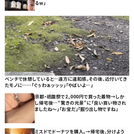
るw」
ベンチで休憩していると…遠方に違和感。その後、近付いてき
たモノに……「ぐぅわぁッッッ」「やばいよ…」
京都・祇園祭で2,000円で買った着物→しか
し帰宅後…“驚きの光景”に「良い買い物され
ましたね～」「お宝だ」「掘り出し物ですね」
ミスドでドーナツを購入。→帰宅後、分けよう