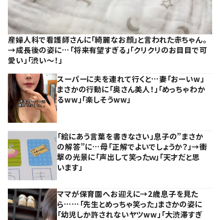
産婦人科で看護師さんに「綺麗なお顔」と言われた赤ちゃん。
→成長後の姿に…「将来有望すぎる」「クリクリのお目目で可
愛い」「渋い～！」
スーパーに夫を連れて行くと…妻「おーいw」
まさかの行動に「奥さん美人！」「めっちゃわか
るww」「楽しそうww」
「絵にあう言葉を書きなさい」息子の”まさか
の解答”に…母「正解でよいでしょうか？」→衝
撃の光景に「声出して笑ったｗ」「天才だと思
います」
ママが保育園へお迎えに→2歳息子を見た
ら……「先生とめっちゃ笑った」まさかの姿に
「幼児しか許されないヤツww」「大渋滞すぎ