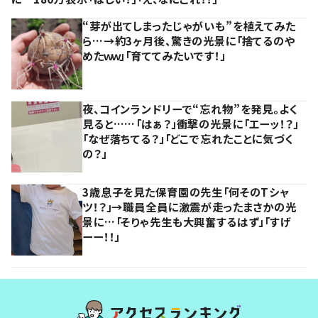
“芽が出てしまったじゃがいも”を植えてみた
ら…→約3ヶ月後、驚きの光景に「捨てるのや
めたｗｗ」「育ててみたいです！」
夜、コインランドリーで“忘れ物”を発見。よく
見ると……「はぁ？」衝撃の光景に「エーッ！？」
「なぜ落ちてる？」「どこで忘れたことに気づく
の？」
3歳息子を見た保育園の先生「何そのTシャ
ツ！？」→職員全員に激震が走ったまさかの光
景に…「そりゃ先生も大興奮するはず」「すげ
ーー！！」