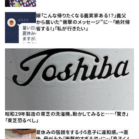
嫁「こんな帰りたくなる義実家ある！？」義父
から届いた“衝撃のメッセージ”に…「絶対帰
省する！」「私が行きたい」
昭和29年製造の東芝の洗濯機。動かしてみると……「驚き」
「東芝恐るべし」
夏休みの宿題をする小5息子に違和感。→直
後、母がみた『衝撃的すぎる姿』に…「息子くん