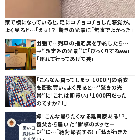
家で横になっていると、足にコチョコチョした感覚が。
よく見ると…「えぇ！？」驚きの光景に「無事でよかった」
出張で…列車の指定席を予約したら…
→“想定外の光景”に「びっくりするｗｗ」
「連れて行ってあげて笑」
「こんなん買ってしまう」1000円の浴衣
を衝動買い。よく見ると…“驚きの光
景”に「これは即買い」「1000円だった
のですか？！」
嫁「こんな帰りたくなる義実家ある！？」
義父から届いた“衝撃のメッセー
ジ”に…「絶対帰省する！」「私が行きた
い」