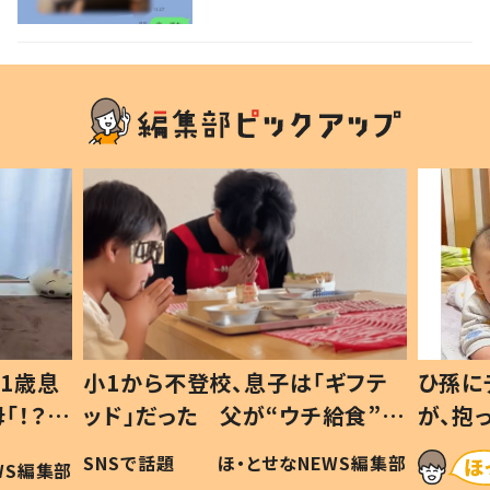
ない1歳児が可愛すぎる…！
1歳息
小1から不登校、息子は「ギフテ
ひ孫に
「！？」
ッド」だった 父が“ウチ給食”を
が、抱
に「可愛
作り続ける理由とは #令和の親
「涙が
SNSで話題
ほ・とせなNEWS編集部
WS編集部
#令和の子
い」