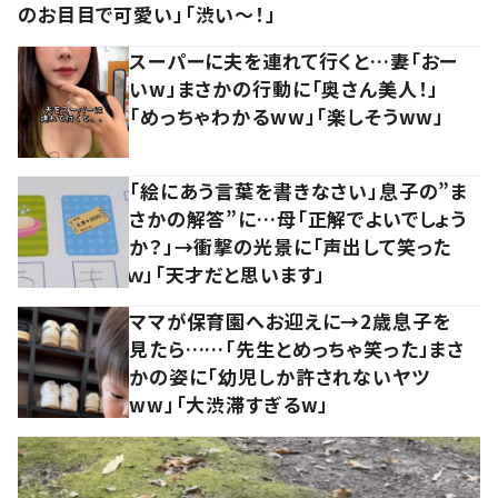
のお目目で可愛い」「渋い～！」
スーパーに夫を連れて行くと…妻「おー
いw」まさかの行動に「奥さん美人！」
「めっちゃわかるww」「楽しそうww」
「絵にあう言葉を書きなさい」息子の”ま
さかの解答”に…母「正解でよいでしょう
か？」→衝撃の光景に「声出して笑った
ｗ」「天才だと思います」
ママが保育園へお迎えに→2歳息子を
見たら……「先生とめっちゃ笑った」まさ
かの姿に「幼児しか許されないヤツ
ww」「大渋滞すぎるw」