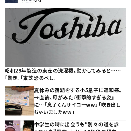
昭和29年製造の東芝の洗濯機。動かしてみると……
「驚き」「東芝恐るべし」
夏休みの宿題をする小5息子に違和感。
→直後、母がみた『衝撃的すぎる姿』
に…「息子くんサイコーww」「吹き出し
ちゃいましたww」
中学生の時に出会うも“別々の道を歩