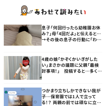
息子「何回行ったら幼稚園お休
み？」母「4回だよ」と伝えると…
→その後の息子の行動に「わか
るよその気持ち」「うちの子も！」
の声
4歳の娘「かぞくかいぎがした
い」まさかの議題に父親「最検
討事項！」 投稿すると…多くの
意見が寄せられる！
つかまり立ちしかできない我が
子…保育園では1人で立って
る！？ 両親の前では頑なに立た