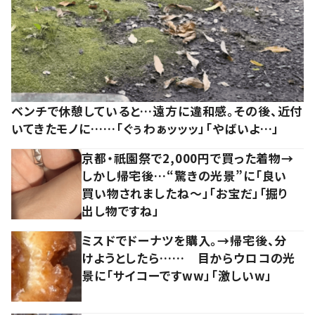
ベンチで休憩していると…遠方に違和感。その後、近付
いてきたモノに……「ぐぅわぁッッッ」「やばいよ…」
京都・祇園祭で2,000円で買った着物→
しかし帰宅後…“驚きの光景”に「良い
買い物されましたね～」「お宝だ」「掘り
出し物ですね」
ミスドでドーナツを購入。→帰宅後、分
けようとしたら…… 目からウロコの光
景に「サイコーですww」「激しいw」