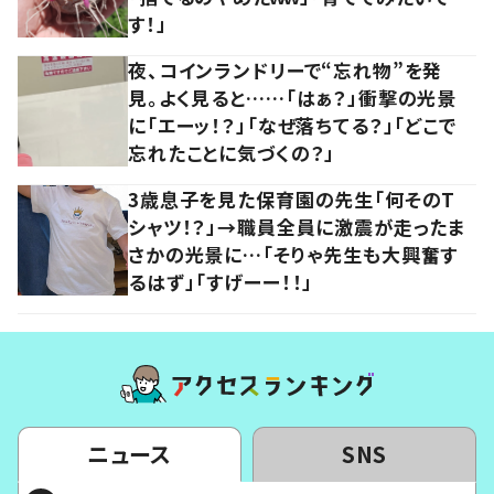
す！」
夜、コインランドリーで“忘れ物”を発
見。よく見ると……「はぁ？」衝撃の光景
に「エーッ！？」「なぜ落ちてる？」「どこで
忘れたことに気づくの？」
3歳息子を見た保育園の先生「何そのT
シャツ！？」→職員全員に激震が走ったま
さかの光景に…「そりゃ先生も大興奮す
るはず」「すげーー！！」
ニュース
SNS