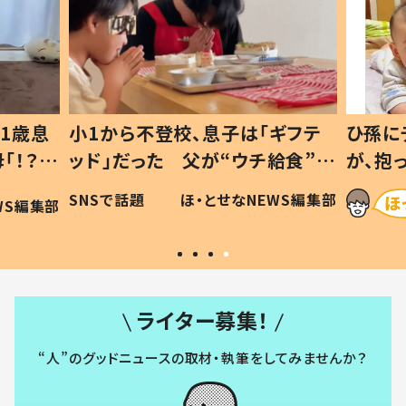
1歳息
小1から不登校、息子は「ギフテ
ひ孫に
「！？」
ッド」だった 父が“ウチ給食”を
が、抱
に「可愛
作り続ける理由とは #令和の親
「涙が
SNSで話題
ほ・とせなNEWS編集部
WS編集部
#令和の子
い」
ライター募集！
“人”のグッドニュースの取材・執筆をしてみませんか？