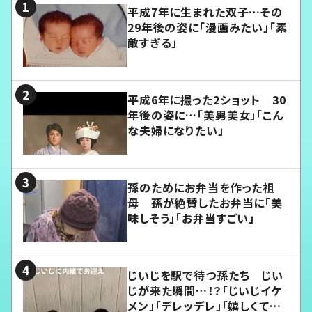
平成7年に生まれた双子…その
29年後の姿に「漫画みたい」「素
敵すぎる」
平成6年に撮った2ショット 30
年後の姿に…「美男美女」「こん
な夫婦になりたい」
孫のためにお弁当を作った祖
母 孫が絶賛したお弁当に「美
味しそう」「お弁当すごい」
じいじを駅で待つ孫たち じい
じが来た瞬間…！？「じいじイケ
メン」「デレッデレ」「嬉しくて可