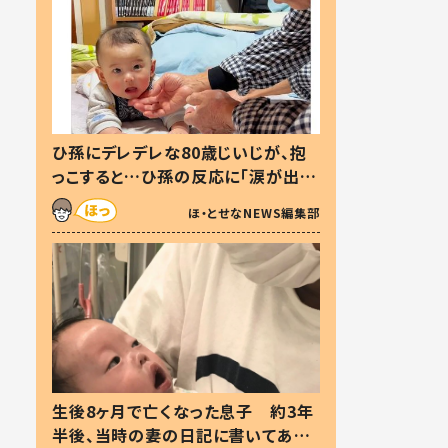
ひ孫にデレデレな80歳じいじが、抱
っこすると…ひ孫の反応に「涙が出ま
した」「可愛くて仕方ない」
ほ・とせなNEWS編集部
生後8ヶ月で亡くなった息子 約3年
半後、当時の妻の日記に書いてあっ