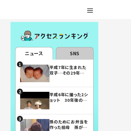
ニュース
SNS
平成7年に生まれた
双子…その29年後
の姿に「漫画みたい」
「素敵すぎる」
平成6年に撮った2シ
ョット 30年後の姿
に…「美男美女」「こ
んな夫婦になりた
い」
孫のためにお弁当を
作った祖母 孫が絶