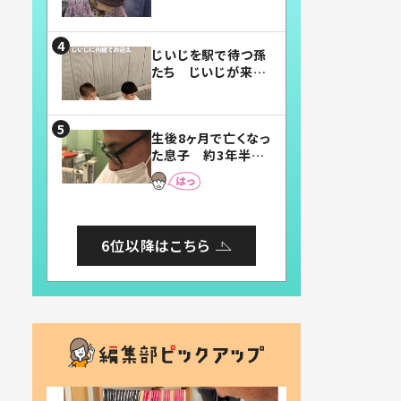
賛したお弁当に「美
味しそう」「お弁当す
ごい」
じいじを駅で待つ孫
たち じいじが来た
瞬間…！？「じいじイ
ケメン」「デレッデレ」
「嬉しくて可愛くてた
生後8ヶ月で亡くなっ
まらない」「幸せにな
た息子 約3年半
れる」
後、当時の妻の日記
に書いてあった本音
とは
6位以降はこちら