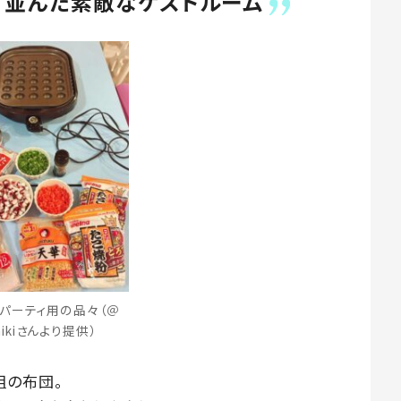
”並んだ素敵なゲストルーム
パーティ用の品々（＠
mikiさんより提供）
組の布団。