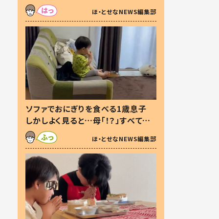
た本音とは
ほ・とせなNEWS編集部
ソファでおにぎりを食べる1歳息子
しかしよく見ると…母「！？」すべてを
察した母の投稿に「可愛いから許
ほ・とせなNEWS編集部
す！」「現行犯〜」