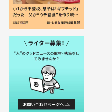
小1から不登校、息子は「ギフテッド」
だった 父が“ウチ給食”を作り続け
る理由とは #令和の親 #令和の子
SNSで話題
ほ・とせなNEWS編集部
ライター募集！
“人”のグッドニュースの取材・執筆をし
てみませんか？
お問い合わせページへ