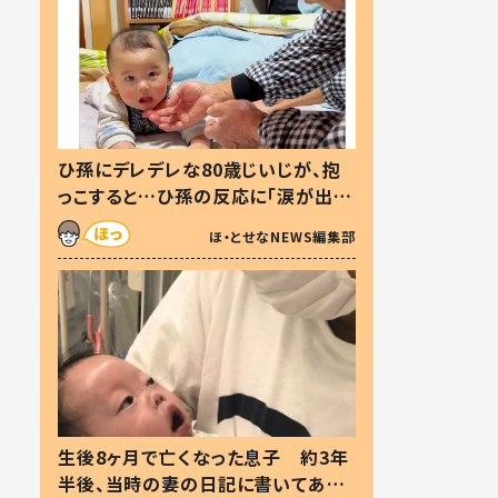
ひ孫にデレデレな80歳じいじが、抱
っこすると…ひ孫の反応に「涙が出ま
した」「可愛くて仕方ない」
ほ・とせなNEWS編集部
生後8ヶ月で亡くなった息子 約3年
半後、当時の妻の日記に書いてあっ