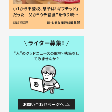
小1から不登校、息子は「ギフテッド」
だった 父が“ウチ給食”を作り続け
る理由とは #令和の親 #令和の子
SNSで話題
ほ・とせなNEWS編集部
ライター募集！
“人”のグッドニュースの取材・執筆をし
てみませんか？
お問い合わせページへ