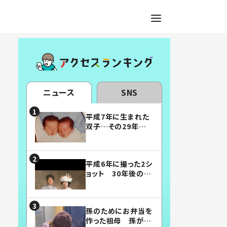
ニュース
SNS
平成7年に生まれた
双子…その29年後
の姿に「漫画みたい」
「素敵すぎる」
平成6年に撮った2シ
ョット 30年後の姿
に…「美男美女」「こ
んな夫婦になりた
い」
孫のためにお弁当を
作った祖母 孫が絶