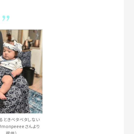
ツ
るときベタベタしない
monpeeeeさんより
提供）