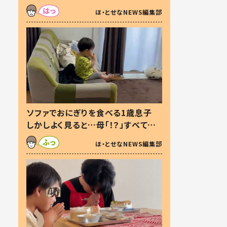
た本音とは
ほ・とせなNEWS編集部
ソファでおにぎりを食べる1歳息子
しかしよく見ると…母「！？」すべてを
察した母の投稿に「可愛いから許
ほ・とせなNEWS編集部
す！」「現行犯〜」