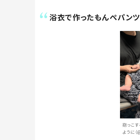
浴衣で作ったもんぺパン
抱っこす
ように（@