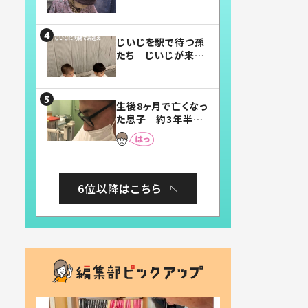
賛したお弁当に「美
味しそう」「お弁当す
ごい」
じいじを駅で待つ孫
たち じいじが来た
瞬間…！？「じいじイ
ケメン」「デレッデレ」
「嬉しくて可愛くてた
生後8ヶ月で亡くなっ
まらない」「幸せにな
た息子 約3年半
れる」
後、当時の妻の日記
に書いてあった本音
とは
6位以降はこちら