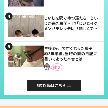
じいじを駅で待つ孫たち じい
じが来た瞬間…！？「じいじイケ
メン」「デレッデレ」「嬉しくて可
愛くてたまらない」「幸せになれ
る」
生後8ヶ月で亡くなった息子
約3年半後、当時の妻の日記に
書いてあった本音とは
6位以降はこちら