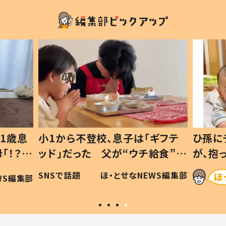
1歳息
小1から不登校、息子は「ギフテ
ひ孫に
「！？」
ッド」だった 父が“ウチ給食”を
が、抱
に「可愛
作り続ける理由とは #令和の親
「涙が
SNSで話題
ほ・とせなNEWS編集部
WS編集部
#令和の子
い」