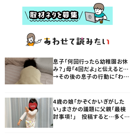
息子「何回行ったら幼稚園お休
み？」母「4回だよ」と伝えると…
→その後の息子の行動に「わか
るよその気持ち」「うちの子も！」
の声
4歳の娘「かぞくかいぎがした
い」まさかの議題に父親「最検
討事項！」 投稿すると…多くの
意見が寄せられる！