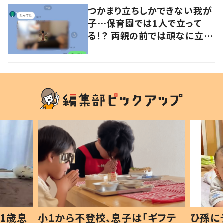
つかまり立ちしかできない我が
子…保育園では1人で立って
る！？ 両親の前では頑なに立た
ない1歳児が可愛すぎる…！
1歳息
小1から不登校、息子は「ギフテ
ひ孫に