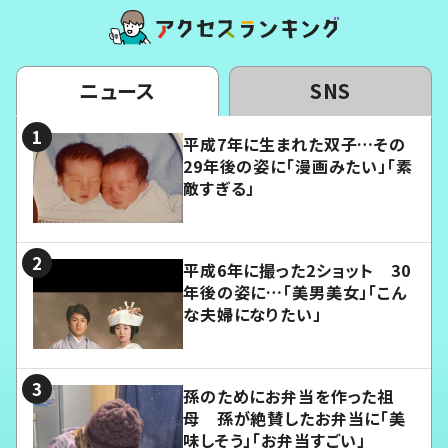
ニュース
SNS
平成7年に生まれた双子…その
29年後の姿に「漫画みたい」「素
敵すぎる」
平成6年に撮った2ショット 30
年後の姿に…「美男美女」「こん
な夫婦になりたい」
孫のためにお弁当を作った祖
母 孫が絶賛したお弁当に「美
味しそう」「お弁当すごい」