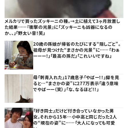
メルカリで買ったズッキーニの種。→土に植えて3ヶ月放置し
た結果……『衝撃の光景』に「ズッキーニも凶器になるの
か、、」「野太い音！笑」
20歳の孫娘が帰省のたびにする“隠しごと”。
祖母が見つけた“まさかの光景”に……「わぁ
ーーー！」「最高の孫だ」「これいいですね」
母「刺青入れた」17歳息子「やばー！！」脚を見
ると…“まさかの姿”に277万表示「違う意味
でやばーー（笑）」「な、なるほど！！」
「好き同士」だけど付き合っていなかった男
女。それから15年…小中高と同じだった2人
の“現在の姿”に……「大人になっても可愛