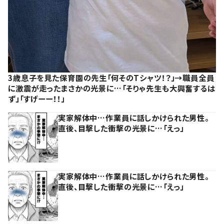
3歳息子を見た保育園の先生「何そのTシャツ！？」→職員全員
に激震が走ったまさかの光景に…「そりゃ先生も大興奮するは
ず」「すげーー！！」
実家解体中…作業員に話しかけられた男性。
直後、目撃した衝撃の光景に…「えっ」
実家解体中…作業員に話しかけられた男性。
直後、目撃した衝撃の光景に…「えっ」