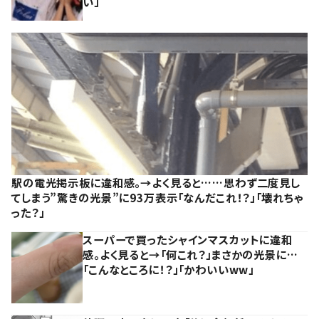
い」
駅の電光掲示板に違和感。→よく見ると……思わず二度見し
てしまう”驚きの光景”に93万表示「なんだこれ！？」「壊れちゃ
った？」
スーパーで買ったシャインマスカットに違和
感。よく見ると→「何これ？」まさかの光景に…
「こんなところに！？」「かわいいww」