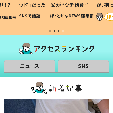
「！？」
ッド」だった 父が“ウチ給食”を
が、抱
に「可愛
作り続ける理由とは #令和の親
「涙が
SNSで話題
ほ・とせなNEWS編集部
WS編集部
#令和の子
い」
ニュース
SNS