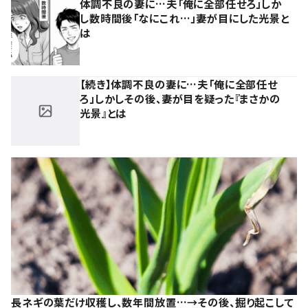
体調不良の妻に…夫「俺に全部任せろ」しか
し数時間後「なにこれ…」妻が目にした光景と
は
【続き】体調不良の妻に…夫「俺に全部任せ
ろ」しかしその後、妻が目を疑った『まさかの
光景』とは
長ネギの葉だけ収穫し、数年間放置…→その後、掘り起こして