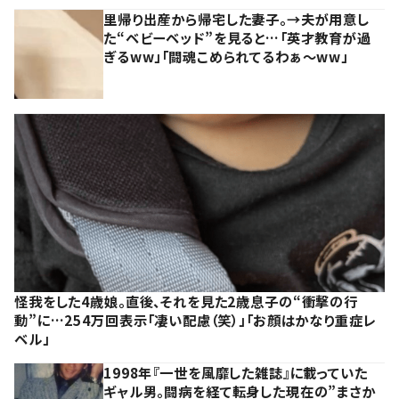
里帰り出産から帰宅した妻子。→夫が用意し
た“ベビーベッド”を見ると…「英才教育が過
ぎるww」「闘魂こめられてるわぁ～ww」
怪我をした4歳娘。直後、それを見た2歳息子の“衝撃の行
動”に…254万回表示「凄い配慮（笑）」「お顔はかなり重症レ
ベル」
1998年『一世を風靡した雑誌』に載っていた
ギャル男。闘病を経て転身した現在の”まさか