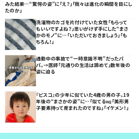
みた結果…“驚愕の姿”に「え？」「我々は進化の瞬間を目にし
たのか」
洗濯物のカゴを片付けていた女性「もらって
もいいですよね？」思いがけず手にした“まさ
かのモノ”に…「いただいておきましょう」「も
ちろん！」
通勤中の事故で“一時意識不明”だったパ
パ。→医師「元通りの生活は諦めて」数年後の
姿に迫る
『ビスコ』の少年に似ていた4歳の男の子。19
年後の“まさかの姿”に…「似てるｗ」「美形男
子要素持って産まれたのですね」「イケメン！」