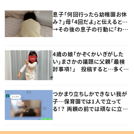
息子「何回行ったら幼稚園お休
み？」母「4回だよ」と伝えると…
→その後の息子の行動に「わか
るよその気持ち」「うちの子も！」
の声
4歳の娘「かぞくかいぎがした
い」まさかの議題に父親「最検
討事項！」 投稿すると…多くの
意見が寄せられる！
つかまり立ちしかできない我が
子…保育園では1人で立って
る！？ 両親の前では頑なに立た
ない1歳児が可愛すぎる…！