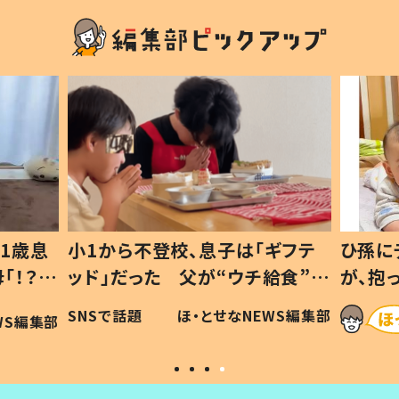
1歳息
小1から不登校、息子は「ギフテ
ひ孫に
「！？」
ッド」だった 父が“ウチ給食”を
が、抱
に「可愛
作り続ける理由とは #令和の親
「涙が
SNSで話題
ほ・とせなNEWS編集部
WS編集部
#令和の子
い」