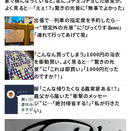
家で横になっていると、足にコチョコチョした感覚が。
よく見ると…「えぇ！？」驚きの光景に「無事でよかった」
出張で…列車の指定席を予約したら…
→“想定外の光景”に「びっくりするｗｗ」
「連れて行ってあげて笑」
「こんなん買ってしまう」1000円の浴衣
を衝動買い。よく見ると…“驚きの光
景”に「これは即買い」「1000円だった
のですか？！」
嫁「こんな帰りたくなる義実家ある！？」
義父から届いた“衝撃のメッセー
ジ”に…「絶対帰省する！」「私が行きた
い」