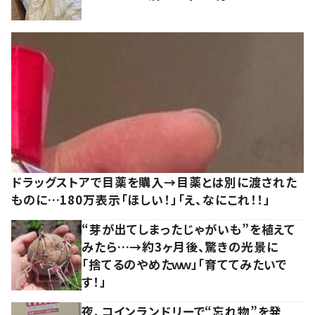
ドラッグストアで目薬を購入→目薬とは別に渡された
ものに…180万表示「ほしい！」「え、なにこれ！！」
“芽が出てしまったじゃがいも”を植えて
みたら…→約3ヶ月後、驚きの光景に
「捨てるのやめたｗｗ」「育ててみたいで
す！」
夜、コインランドリーで“忘れ物”を発