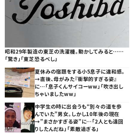
昭和29年製造の東芝の洗濯機。動かしてみると……
「驚き」「東芝恐るべし」
夏休みの宿題をする小5息子に違和感。
→直後、母がみた『衝撃的すぎる姿』
に…「息子くんサイコーww」「吹き出し
ちゃいましたww」
中学生の時に出会うも“別々の道を歩
んでいた”男女。しかし10年後の現在
→”まさかすぎる姿”に…「2人とも遠回
りしたんだね」「素敵過ぎる」