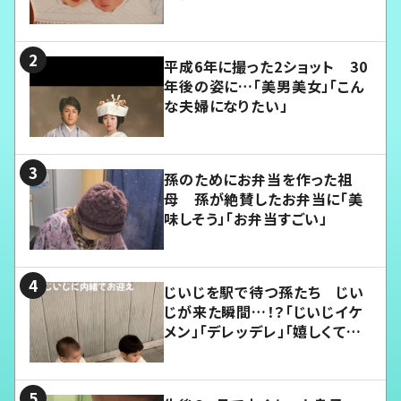
平成6年に撮った2ショット 30
年後の姿に…「美男美女」「こん
な夫婦になりたい」
孫のためにお弁当を作った祖
母 孫が絶賛したお弁当に「美
味しそう」「お弁当すごい」
じいじを駅で待つ孫たち じい
じが来た瞬間…！？「じいじイケ
メン」「デレッデレ」「嬉しくて可
愛くてたまらない」「幸せになれ
る」