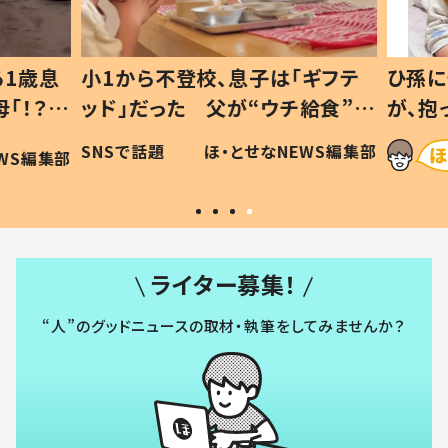
1歳息
小1から不登校、息子は「ギフテ
ひ孫に
「！？」
ッド」だった 父が“ウチ給食”を
が、抱
に「可愛
作り続ける理由とは #令和の親
「涙が
SNSで話題
ほ・とせなNEWS編集部
WS編集部
#令和の子
い」
ライター募集！
“人”のグッドニュースの取材・執筆をしてみませんか？