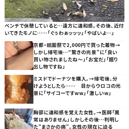
ベンチで休憩していると…遠方に違和感。その後、近付
いてきたモノに……「ぐぅわぁッッッ」「やばいよ…」
京都・祇園祭で2,000円で買った着物→
しかし帰宅後…“驚きの光景”に「良い
買い物されましたね～」「お宝だ」「掘り
出し物ですね」
ミスドでドーナツを購入。→帰宅後、分
けようとしたら…… 目からウロコの光
景に「サイコーですww」「激しいw」
胸部に違和感を覚えた女性。→医師「異
常はありません」しかしその後…判明し
た”まさかの病”。女性の現在に迫る