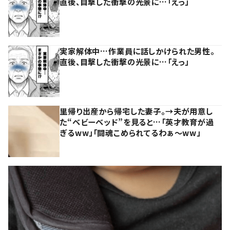
直後、目撃した衝撃の光景に…「えっ」
実家解体中…作業員に話しかけられた男性。
直後、目撃した衝撃の光景に…「えっ」
里帰り出産から帰宅した妻子。→夫が用意し
た“ベビーベッド”を見ると…「英才教育が過
ぎるww」「闘魂こめられてるわぁ～ww」