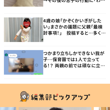
るよその気持ち」「うちの子も！」
の声
4歳の娘「かぞくかいぎがした
い」まさかの議題に父親「最検
討事項！」 投稿すると…多くの
意見が寄せられる！
つかまり立ちしかできない我が
子…保育園では1人で立って
る！？ 両親の前では頑なに立た
ない1歳児が可愛すぎる…！