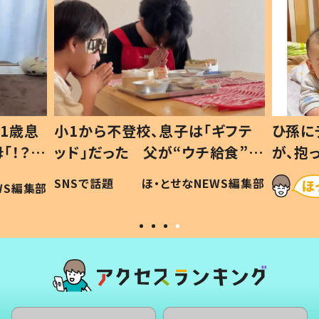
1歳息
小1から不登校、息子は「ギフテ
ひ孫に
「！？」
ッド」だった 父が“ウチ給食”を
が、抱
に「可愛
作り続ける理由とは #令和の親
「涙が
SNSで話題
ほ・とせなNEWS編集部
WS編集部
#令和の子
い」