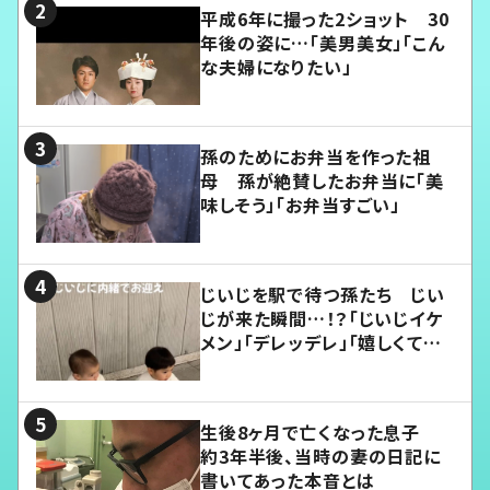
平成6年に撮った2ショット 30
年後の姿に…「美男美女」「こん
な夫婦になりたい」
孫のためにお弁当を作った祖
母 孫が絶賛したお弁当に「美
味しそう」「お弁当すごい」
じいじを駅で待つ孫たち じい
じが来た瞬間…！？「じいじイケ
メン」「デレッデレ」「嬉しくて可
愛くてたまらない」「幸せになれ
る」
生後8ヶ月で亡くなった息子
約3年半後、当時の妻の日記に
書いてあった本音とは