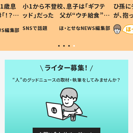
1歳息
小1から不登校、息子は「ギフテ
ひ孫に
「！？」
ッド」だった 父が“ウチ給食”を
が、抱
に「可愛
作り続ける理由とは #令和の親
「涙が
SNSで話題
ほ・とせなNEWS編集部
WS編集部
#令和の子
い」
ライター募集！
“人”のグッドニュースの取材・執筆をしてみませんか？