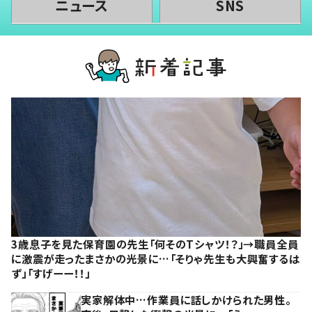
ニュース
SNS
3歳息子を見た保育園の先生「何そのTシャツ！？」→職員全員
に激震が走ったまさかの光景に…「そりゃ先生も大興奮するは
ず」「すげーー！！」
実家解体中…作業員に話しかけられた男性。