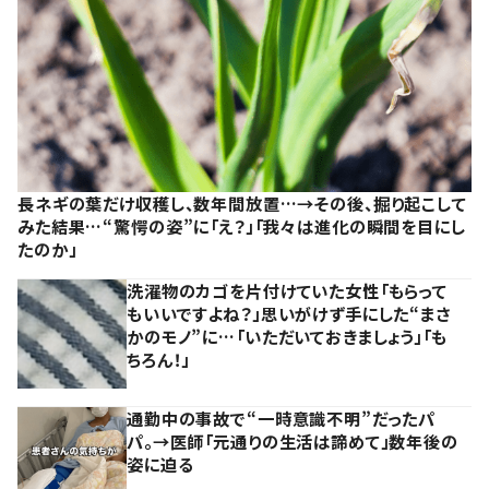
長ネギの葉だけ収穫し、数年間放置…→その後、掘り起こして
みた結果…“驚愕の姿”に「え？」「我々は進化の瞬間を目にし
たのか」
洗濯物のカゴを片付けていた女性「もらって
もいいですよね？」思いがけず手にした“まさ
かのモノ”に…「いただいておきましょう」「も
ちろん！」
通勤中の事故で“一時意識不明”だったパ
パ。→医師「元通りの生活は諦めて」数年後の
姿に迫る