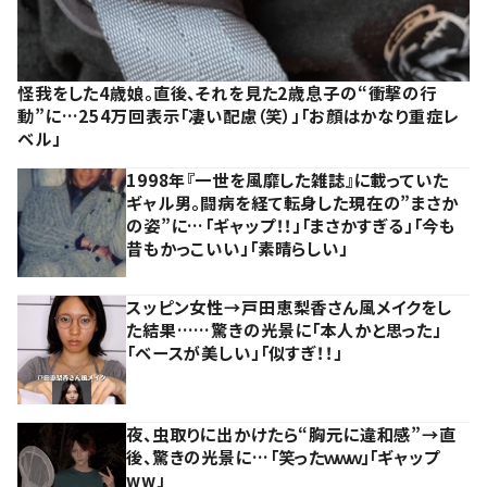
怪我をした4歳娘。直後、それを見た2歳息子の“衝撃の行
動”に…254万回表示「凄い配慮（笑）」「お顔はかなり重症レ
ベル」
1998年『一世を風靡した雑誌』に載っていた
ギャル男。闘病を経て転身した現在の”まさか
の姿”に…「ギャップ！！」「まさかすぎる」「今も
昔もかっこいい」「素晴らしい」
スッピン女性→戸田恵梨香さん風メイクをし
た結果……驚きの光景に「本人かと思った」
「ベースが美しい」「似すぎ！！」
夜、虫取りに出かけたら“胸元に違和感”→直
後、驚きの光景に…「笑ったｗｗｗ」「ギャップ
ww」