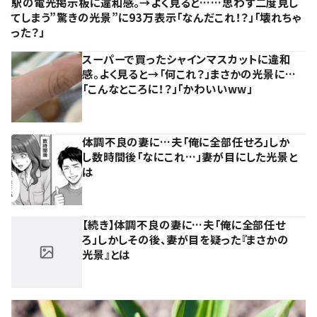
駅の電光掲示板に違和感。→よく見ると……思わず二度見し
てしまう”驚きの光景”に93万表示「なんだこれ！？」「壊れちゃ
った？」
スーパーで買ったシャインマスカットに違和
感。よく見ると→「何これ？」まさかの光景に…
「こんなところに！？」「かわいいww」
体調不良の妻に…夫「俺に全部任せろ」しか
し数時間後「なにこれ…」妻が目にした光景と
は
【続き】体調不良の妻に…夫「俺に全部任せ
ろ」しかしその後、妻が目を疑った『まさかの
光景』とは