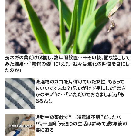
長ネギの葉だけ収穫し、数年間放置…→その後、掘り起こして
みた結果…“驚愕の姿”に「え？」「我々は進化の瞬間を目にし
たのか」
洗濯物のカゴを片付けていた女性「もらって
もいいですよね？」思いがけず手にした“まさ
かのモノ”に…「いただいておきましょう」「も
ちろん！」
通勤中の事故で“一時意識不明”だったパ
パ。→医師「元通りの生活は諦めて」数年後の
姿に迫る