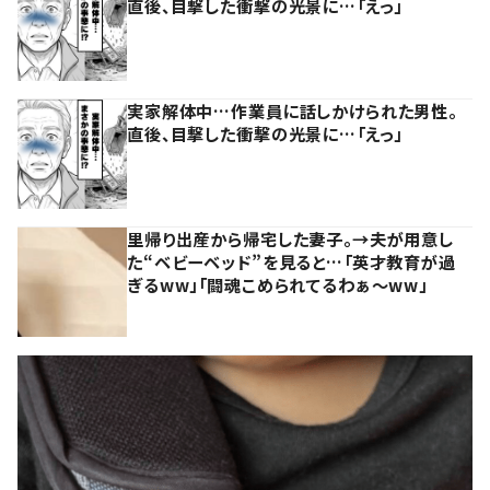
直後、目撃した衝撃の光景に…「えっ」
実家解体中…作業員に話しかけられた男性。
直後、目撃した衝撃の光景に…「えっ」
里帰り出産から帰宅した妻子。→夫が用意し
た“ベビーベッド”を見ると…「英才教育が過
ぎるww」「闘魂こめられてるわぁ～ww」