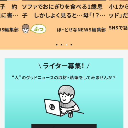
息子 約
ソファでおにぎりを食べる1歳息
小1か
記に書い
子 しかしよく見ると…母「！？」
ッド」
すべてを察した母の投稿に「可愛
作り続
SNSで
WS編集部
ほ・とせなNEWS編集部
いから許す！」「現行犯〜」
#令和
ライター募集！
“人”のグッドニュースの取材・執筆をしてみませんか？