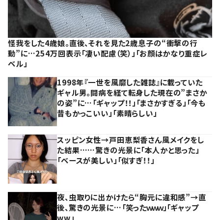
怪我をした4歳娘。直後、それを見た2歳息子の“衝撃の行
動”に…254万回表示「凄い配慮（笑）」「お顔はかなり重症レ
ベル」
1998年『一世を風靡した雑誌』に載っていた
ギャル男。闘病を経て転身した現在の”まさか
の姿”に…「ギャップ！！」「まさかすぎる」「今も
昔もかっこいい」「素晴らしい」
スッピン女性→戸田恵梨香さん風メイクをし
た結果……驚きの光景に「本人かと思った」
「ベースが美しい」「似すぎ！！」
夜、虫取りに出かけたら“胸元に違和感”→直
後、驚きの光景に…「笑ったｗｗｗ」「ギャップ
ww」