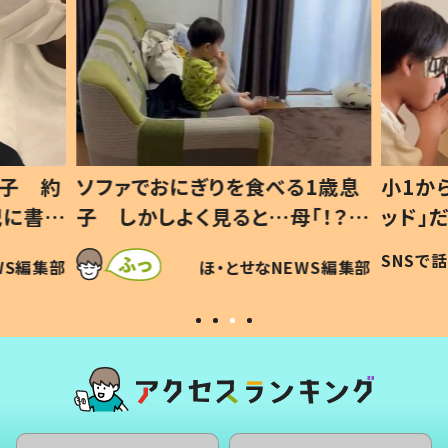
息子 約
ソファでおにぎりを食べる1歳息
小1か
記に書い
子 しかしよく見ると…母「！？」
ッド」
すべてを察した母の投稿に「可愛
作り続
SNSで
WS編集部
ほ・とせなNEWS編集部
いから許す！」「現行犯〜」
#令和