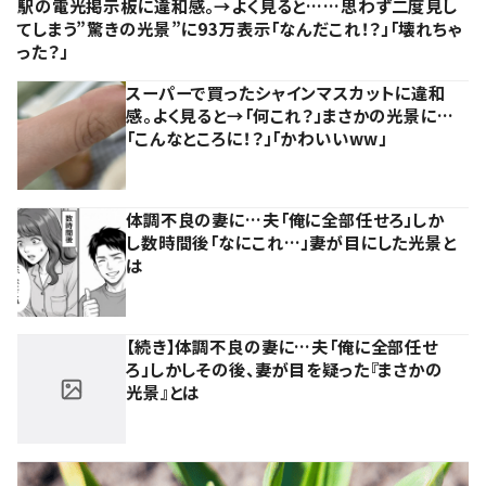
駅の電光掲示板に違和感。→よく見ると……思わず二度見し
てしまう”驚きの光景”に93万表示「なんだこれ！？」「壊れちゃ
った？」
スーパーで買ったシャインマスカットに違和
感。よく見ると→「何これ？」まさかの光景に…
「こんなところに！？」「かわいいww」
体調不良の妻に…夫「俺に全部任せろ」しか
し数時間後「なにこれ…」妻が目にした光景と
は
【続き】体調不良の妻に…夫「俺に全部任せ
ろ」しかしその後、妻が目を疑った『まさかの
光景』とは