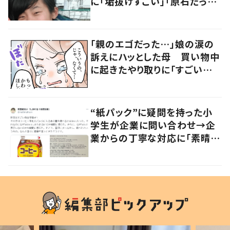
に「垢抜けすごい」「原石だった
ってことだ」「努力すごいな」
「親のエゴだった…」娘の涙の
訴えにハッとした母 買い物中
に起きたやり取りに「すごい分
かる」「改めて気付かされた」
“紙パック”に疑問を持った小
学生が企業に問い合わせ→企
業からの丁寧な対応に「素晴ら
しい」の声