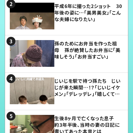
平成6年に撮った2ショット 30
年後の姿に…「美男美女」「こん
な夫婦になりたい」
孫のためにお弁当を作った祖
母 孫が絶賛したお弁当に「美
味しそう」「お弁当すごい」
じいじを駅で待つ孫たち じい
じが来た瞬間…！？「じいじイケ
メン」「デレッデレ」「嬉しくて可
愛くてたまらない」「幸せになれ
る」
生後8ヶ月で亡くなった息子
約3年半後、当時の妻の日記に
書いてあった本音とは