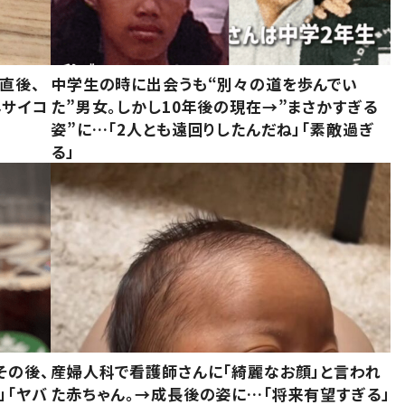
直後、
中学生の時に出会うも“別々の道を歩んでい
んサイコ
た”男女。しかし10年後の現在→”まさかすぎる
姿”に…「2人とも遠回りしたんだね」「素敵過ぎ
る」
その後、
産婦人科で看護師さんに「綺麗なお顔」と言われ
」「ヤバ
た赤ちゃん。→成長後の姿に…「将来有望すぎる」