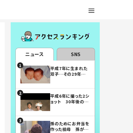
ニュース
SNS
平成7年に生まれた
双子…その29年後
の姿に「漫画みたい」
「素敵すぎる」
平成6年に撮った2シ
ョット 30年後の姿
に…「美男美女」「こ
んな夫婦になりた
い」
孫のためにお弁当を
作った祖母 孫が絶