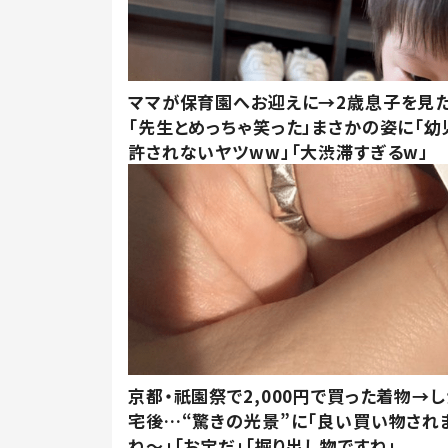
ママが保育園へお迎えに→2歳息子を見
「先生とめっちゃ笑った」まさかの姿に「幼
許されないヤツww」「大渋滞すぎるw」
京都・祇園祭で2,000円で買った着物→
宅後…“驚きの光景”に「良い買い物され
ね～」「お宝だ」「掘り出し物ですね」