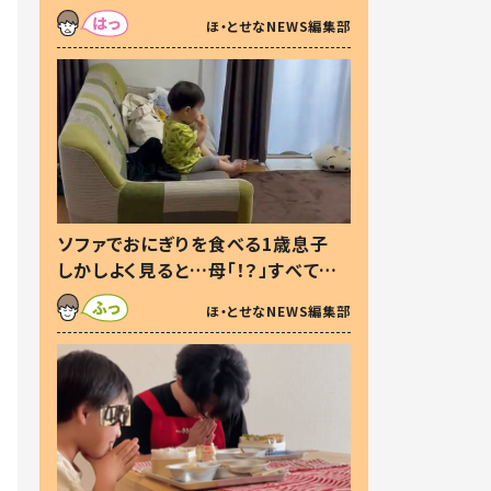
た本音とは
ほ・とせなNEWS編集部
ソファでおにぎりを食べる1歳息子
しかしよく見ると…母「！？」すべてを
察した母の投稿に「可愛いから許
ほ・とせなNEWS編集部
す！」「現行犯〜」