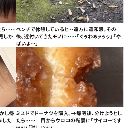
たら……
ベンチで休憩していると…遠方に違和感。その
児しか
後、近付いてきたモノに……「ぐぅわぁッッッ」「や
ばいよ…」
しかし帰
ミスドでドーナツを購入。→帰宅後、分けようとし
ました
たら…… 目からウロコの光景に「サイコーです
ww」「激しいw」