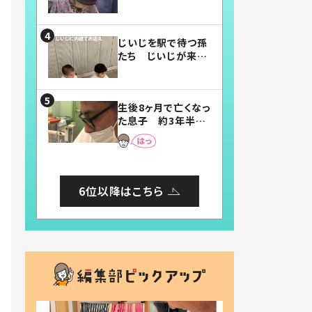
賛したお弁当に「美
味しそう」「お弁当す
ごい」
じいじを駅で待つ孫
たち じいじが来た
瞬間…！？「じいじイ
ケメン」「デレッデレ」
「嬉しくて可愛くてた
生後8ヶ月で亡くなっ
まらない」「幸せにな
た息子 約3年半
れる」
後、当時の妻の日記
に書いてあった本音
とは
6位以降はこちら