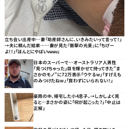
立ち会い出産中…妻「助産師さんに、いきみたいって言って！」
→夫に頼んだ結果……妻が見た『衝撃の光景』に「ちげー
よ！！」「ほんとにやばいｗｗｗ」
日本のスーパーで…オーストラリア人男性
「見つけちゃった」目を輝かせて持ってきた”ま
さかのモノ”に72万表示「ウケるw」「すげえも
のみつけたねw」「買わずにいられない！」
豪雨の中、帰宅した小4息子。→しかしよく見
ると…まさかの姿に「何が起こった？」「中止は
正解」