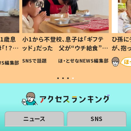
1歳息
小1から不登校、息子は「ギフテ
ひ孫に
「！？」
ッド」だった 父が“ウチ給食”を
が、抱
に「可愛
作り続ける理由とは #令和の親
「涙が
SNSで話題
ほ・とせなNEWS編集部
WS編集部
#令和の子
い」
ニュース
SNS