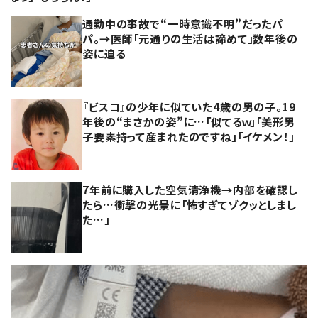
通勤中の事故で“一時意識不明”だったパ
パ。→医師「元通りの生活は諦めて」数年後の
姿に迫る
『ビスコ』の少年に似ていた4歳の男の子。19
年後の“まさかの姿”に…「似てるｗ」「美形男
子要素持って産まれたのですね」「イケメン！」
7年前に購入した空気清浄機→内部を確認し
たら…衝撃の光景に「怖すぎてゾクッとしまし
た…」