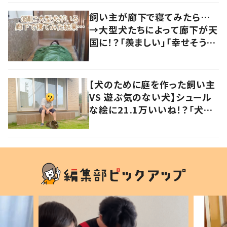
飼い主が廊下で寝てみたら…
→大型犬たちによって廊下が天
国に！？「羨ましい」「幸せそう」
の声
【犬のために庭を作った飼い主
VS 遊ぶ気のない犬】シュール
な絵に21.1万いいね！？「犬の
強い意志を感じる」