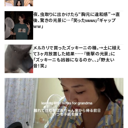
夜、虫取りに出かけたら“胸元に違和感”→直
後、驚きの光景に…「笑ったｗｗｗ」「ギャップ
ww」
メルカリで買ったズッキーニの種。→土に植え
て3ヶ月放置した結果……『衝撃の光景』に
「ズッキーニも凶器になるのか、、」「野太い
音！笑」