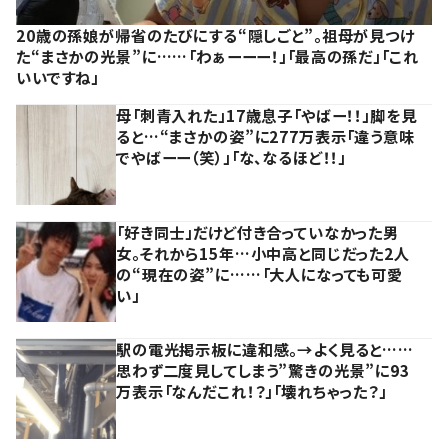
20歳の孫娘が帰省のたびにする“隠しごと”。祖母が見つけ
た“まさかの光景”に……「わぁーーー！」「最高の孫だ」「これ
いいですね」
母「刺青入れた」17歳息子「やばー！！」脚を見
ると…“まさかの姿”に277万表示「違う意味
でやばーー（笑）」「な、なるほど！！」
「好き同士」だけど付き合っていなかった男
女。それから15年…小中高と同じだった2人
の“現在の姿”に……「大人になっても可愛
い」
駅の電光掲示板に違和感。→よく見ると……
思わず二度見してしまう”驚きの光景”に93
万表示「なんだこれ！？」「壊れちゃった？」