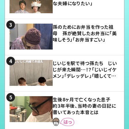
な夫婦になりたい」
孫のためにお弁当を作った祖
母 孫が絶賛したお弁当に「美
味しそう」「お弁当すごい」
じいじを駅で待つ孫たち じい
じが来た瞬間…！？「じいじイケ
メン」「デレッデレ」「嬉しくて可
愛くてたまらない」「幸せになれ
る」
生後8ヶ月で亡くなった息子
約3年半後、当時の妻の日記に
書いてあった本音とは