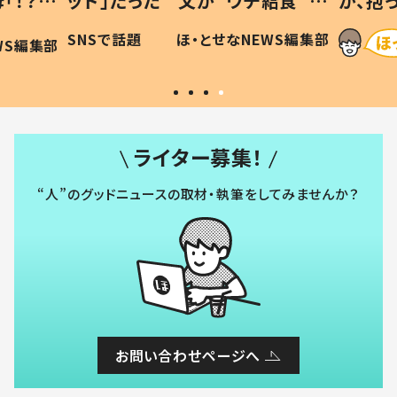
「！？」
ッド」だった 父が“ウチ給食”を
が、抱
に「可愛
作り続ける理由とは #令和の親
「涙が
SNSで話題
ほ・とせなNEWS編集部
WS編集部
#令和の子
い」
ライター募集！
“人”のグッドニュースの取材・執筆をしてみませんか？
お問い合わせページへ