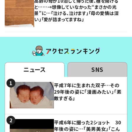
高齢の母が10泊して帰った後、棚を開ける
と……→想像していなかった“まさかの光
景”に…「泣ける、泣けます」「母の愛情は深
い」「愛が詰まってますね」
ニュース
SNS
平成7年に生まれた双子…その
29年後の姿に「漫画みたい」「素
敵すぎる」
平成6年に撮った2ショット 30
年後の姿に…「美男美女」「こん