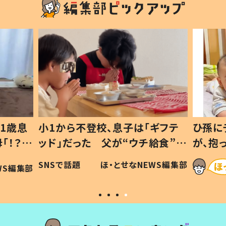
1歳息
小1から不登校、息子は「ギフテ
ひ孫に
「！？」
ッド」だった 父が“ウチ給食”を
が、抱
に「可愛
作り続ける理由とは #令和の親
「涙が
SNSで話題
ほ・とせなNEWS編集部
WS編集部
#令和の子
い」