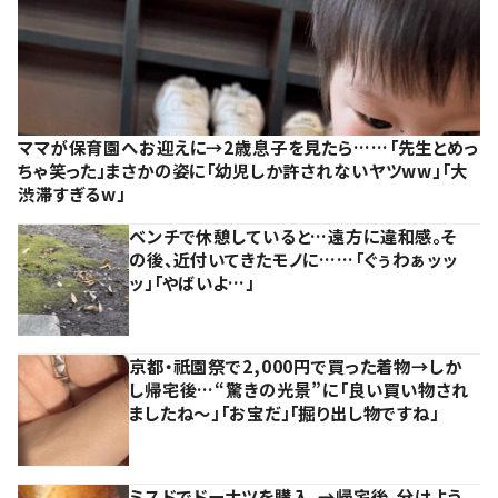
ママが保育園へお迎えに→2歳息子を見たら……「先生とめっ
ちゃ笑った」まさかの姿に「幼児しか許されないヤツww」「大
渋滞すぎるw」
ベンチで休憩していると…遠方に違和感。そ
の後、近付いてきたモノに……「ぐぅわぁッッ
ッ」「やばいよ…」
京都・祇園祭で2,000円で買った着物→しか
し帰宅後…“驚きの光景”に「良い買い物され
ましたね～」「お宝だ」「掘り出し物ですね」
ミスドでドーナツを購入。→帰宅後、分けよう