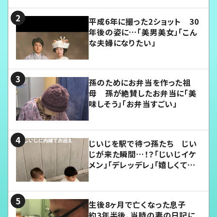
平成6年に撮った2ショット 30
年後の姿に…「美男美女」「こん
な夫婦になりたい」
孫のためにお弁当を作った祖
母 孫が絶賛したお弁当に「美
味しそう」「お弁当すごい」
じいじを駅で待つ孫たち じい
じが来た瞬間…！？「じいじイケ
メン」「デレッデレ」「嬉しくて可
愛くてたまらない」「幸せになれ
る」
生後8ヶ月で亡くなった息子
約3年半後、当時の妻の日記に