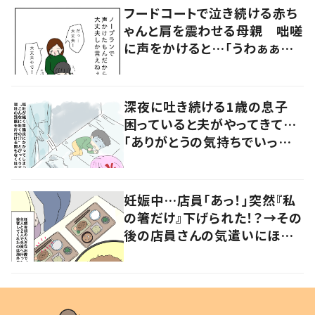
フードコートで泣き続ける赤ち
ゃんと肩を震わせる母親 咄嗟
に声をかけると…「うわぁぁぁ」
大声で泣く母親に共感の声
深夜に吐き続ける1歳の息子
困っていると夫がやってきて…
「ありがとうの気持ちでいっぱ
いです」
妊娠中…店員「あっ！」突然『私
の箸だけ』下げられた！？→その
後の店員さんの気遣いにほっこ
り…！