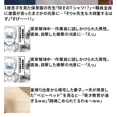
3歳息子を見た保育園の先生「何そのTシャツ！？」→職員全員
に激震が走ったまさかの光景に…「そりゃ先生も大興奮するは
ず」「すげーー！！」
実家解体中…作業員に話しかけられた男性。
直後、目撃した衝撃の光景に…「えっ」
実家解体中…作業員に話しかけられた男性。
直後、目撃した衝撃の光景に…「えっ」
里帰り出産から帰宅した妻子。→夫が用意し
た“ベビーベッド”を見ると…「英才教育が過
ぎるww」「闘魂こめられてるわぁ～ww」