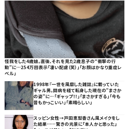
怪我をした4歳娘。直後、それを見た2歳息子の“衝撃の行
動”に…254万回表示「凄い配慮（笑）」「お顔はかなり重症レ
ベル」
1998年『一世を風靡した雑誌』に載っていた
ギャル男。闘病を経て転身した現在の”まさか
の姿”に…「ギャップ！！」「まさかすぎる」「今も
昔もかっこいい」「素晴らしい」
スッピン女性→戸田恵梨香さん風メイクをし
た結果……驚きの光景に「本人かと思った」