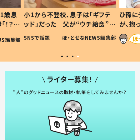
1歳息
小1から不登校、息子は「ギフテ
ひ孫に
「！？」
ッド」だった 父が“ウチ給食”を
が、抱
に「可愛
作り続ける理由とは #令和の親
「涙が
SNSで話題
ほ・とせなNEWS編集部
WS編集部
#令和の子
い」
ライター募集！
“人”のグッドニュースの取材・執筆をしてみませんか？