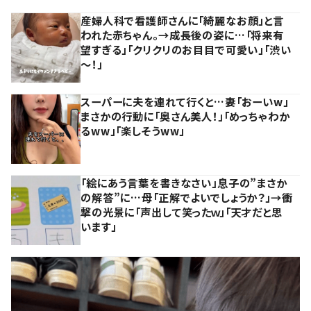
産婦人科で看護師さんに「綺麗なお顔」と言
われた赤ちゃん。→成長後の姿に…「将来有
望すぎる」「クリクリのお目目で可愛い」「渋い
～！」
スーパーに夫を連れて行くと…妻「おーいw」
まさかの行動に「奥さん美人！」「めっちゃわか
るww」「楽しそうww」
「絵にあう言葉を書きなさい」息子の”まさか
の解答”に…母「正解でよいでしょうか？」→衝
撃の光景に「声出して笑ったｗ」「天才だと思
います」