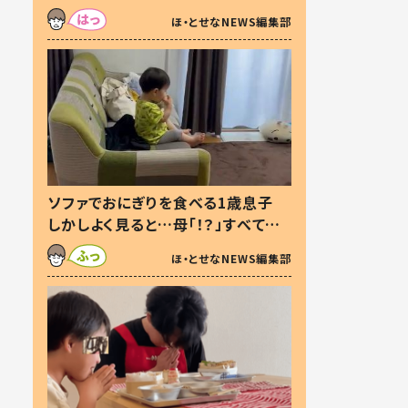
た本音とは
ほ・とせなNEWS編集部
ソファでおにぎりを食べる1歳息子
しかしよく見ると…母「！？」すべてを
察した母の投稿に「可愛いから許
ほ・とせなNEWS編集部
す！」「現行犯〜」