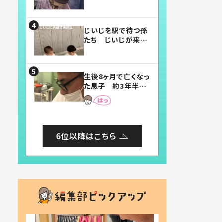
賛したお弁当に「美
味しそう」「お弁当す
ごい」
じいじを駅で待つ孫
たち じいじが来た
瞬間…！？「じいじイ
ケメン」「デレッデレ」
「嬉しくて可愛くてた
生後8ヶ月で亡くなっ
まらない」「幸せにな
た息子 約3年半
れる」
後、当時の妻の日記
に書いてあった本音
とは
6位以降はこちら