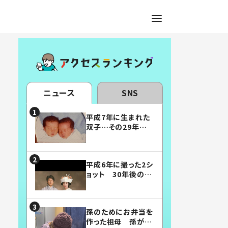
ニュース
SNS
平成7年に生まれた
双子…その29年後
の姿に「漫画みたい」
「素敵すぎる」
平成6年に撮った2シ
ョット 30年後の姿
に…「美男美女」「こ
んな夫婦になりた
い」
孫のためにお弁当を
作った祖母 孫が絶