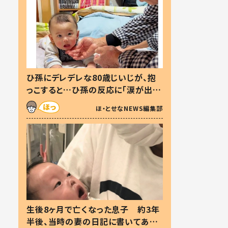
ひ孫にデレデレな80歳じいじが、抱
っこすると…ひ孫の反応に「涙が出ま
した」「可愛くて仕方ない」
ほ・とせなNEWS編集部
生後8ヶ月で亡くなった息子 約3年
半後、当時の妻の日記に書いてあっ