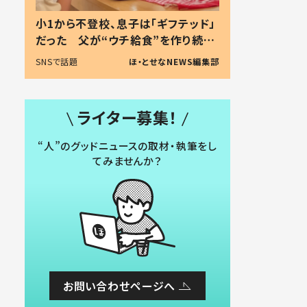
小1から不登校、息子は「ギフテッド」
だった 父が“ウチ給食”を作り続け
る理由とは #令和の親 #令和の子
SNSで話題
ほ・とせなNEWS編集部
ライター募集！
“人”のグッドニュースの取材・執筆をし
てみませんか？
お問い合わせページへ