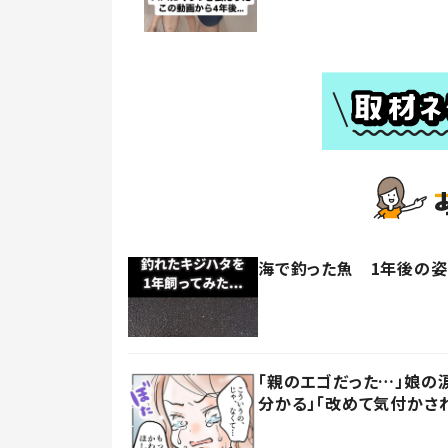
海で釣った魚 1年後の姿に
「親のエゴだった…」娘の
分かる」「改めて気付かさ