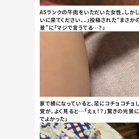
A5ランクの牛肉をいただいた女性。しか
いに来てください、、」投稿された“まさか
景”に「マジで言うてる…？」
家で横になっていると、足にコチョコチョ
覚が。よく見ると…「えぇ！？」驚きの光景
でよかった」