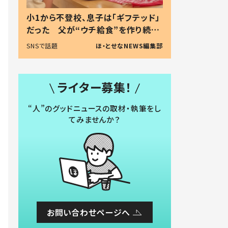
小1から不登校、息子は「ギフテッド」
だった 父が“ウチ給食”を作り続け
る理由とは #令和の親 #令和の子
SNSで話題
ほ・とせなNEWS編集部
ライター募集！
“人”のグッドニュースの取材・執筆をし
てみませんか？
お問い合わせページへ