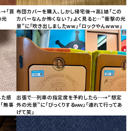
し→「貰
布団カバーを購入。しかし帰宅後→高1娘「この
の光
カバーなんか怖くない？」よく見ると…”衝撃の光
景”に「吹き出しましたww」「ロックやんwww」
した感
出張で…列車の指定席を予約したら…→“想定
に「無事
外の光景”に「びっくりするｗｗ」「連れて行ってあ
げて笑」