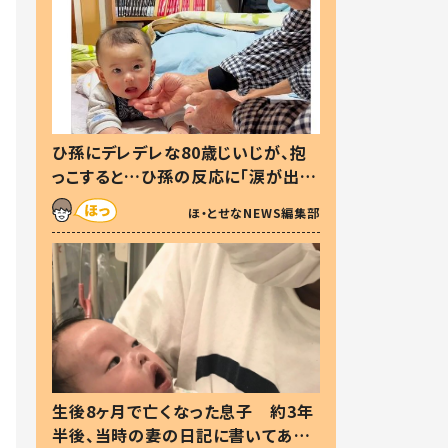
ひ孫にデレデレな80歳じいじが、抱
っこすると…ひ孫の反応に「涙が出ま
した」「可愛くて仕方ない」
ほ・とせなNEWS編集部
生後8ヶ月で亡くなった息子 約3年
半後、当時の妻の日記に書いてあっ