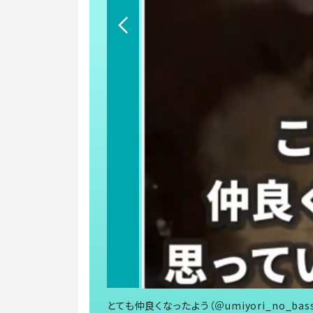
とても仲良くなったよう（＠umiyori_no_ba