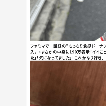
ファミマで…話題の“もっちり食感ドーナ
入。→まさかの中身に190万表示「イイこ
た」「気になってました」「これかなり好き」