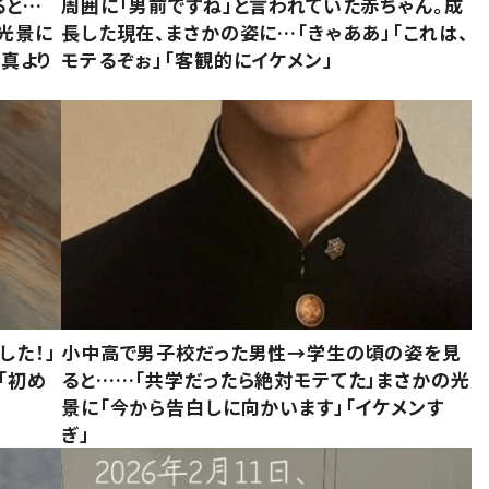
ると…
周囲に「男前ですね」と言われていた赤ちゃん。成
た光景に
長した現在、まさかの姿に…「きゃああ」「これは、
写真より
モテるぞぉ」「客観的にイケメン」
した！」
小中高で男子校だった男性→学生の頃の姿を見
「初め
ると……「共学だったら絶対モテてた」まさかの光
」
景に「今から告白しに向かいます」「イケメンす
ぎ」