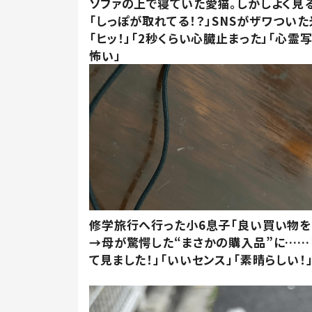
ソファの上で寝ていた愛猫。しかしよく見
「しっぽが取れてる！？」SNSがザワつい
「ヒッ！」「2秒くらい心臓止まった」「心霊
怖い」
修学旅行へ行った小6息子「良い買い物を
→母が驚愕した“まさかの購入品”に……
て見ました！」「いいセンス」「素晴らしい！