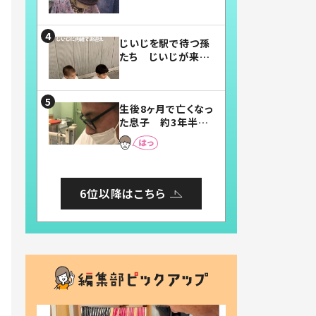
賛したお弁当に「美
味しそう」「お弁当す
ごい」
じいじを駅で待つ孫
たち じいじが来た
瞬間…！？「じいじイ
ケメン」「デレッデレ」
「嬉しくて可愛くてた
生後8ヶ月で亡くなっ
まらない」「幸せにな
た息子 約3年半
れる」
後、当時の妻の日記
に書いてあった本音
とは
6位以降はこちら