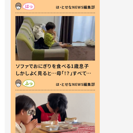
た本音とは
ほ・とせなNEWS編集部
ソファでおにぎりを食べる1歳息子
しかしよく見ると…母「！？」すべてを
察した母の投稿に「可愛いから許
ほ・とせなNEWS編集部
す！」「現行犯〜」