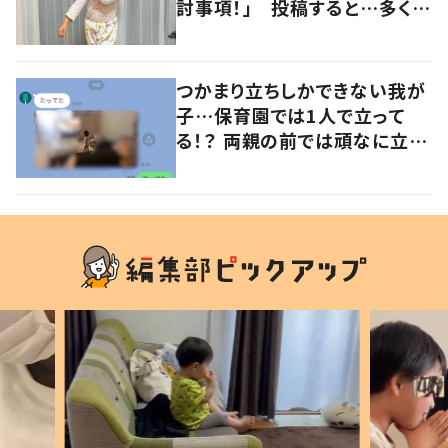
討事項！」 投稿すると…多くの
意見が寄せられる！
つかまり立ちしかできない我が
子…保育園では1人で立って
る！？ 両親の前では頑なに立た
ない1歳児が可愛すぎる…！