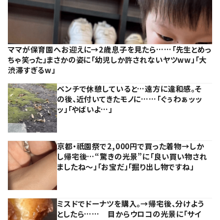
ママが保育園へお迎えに→2歳息子を見たら……「先生とめっ
ちゃ笑った」まさかの姿に「幼児しか許されないヤツww」「大
渋滞すぎるw」
ベンチで休憩していると…遠方に違和感。そ
の後、近付いてきたモノに……「ぐぅわぁッッ
ッ」「やばいよ…」
京都・祇園祭で2,000円で買った着物→しか
し帰宅後…“驚きの光景”に「良い買い物され
ましたね～」「お宝だ」「掘り出し物ですね」
ミスドでドーナツを購入。→帰宅後、分けよう
としたら…… 目からウロコの光景に「サイ