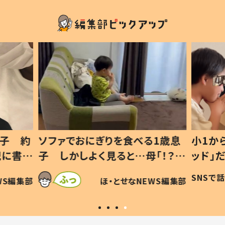
1歳息
小1から不登校、息子は「ギフテ
ひ孫に
「！？」
ッド」だった 父が“ウチ給食”を
が、抱
に「可愛
作り続ける理由とは #令和の親
「涙が
SNSで話題
ほ・とせなNEWS編集部
WS編集部
#令和の子
い」