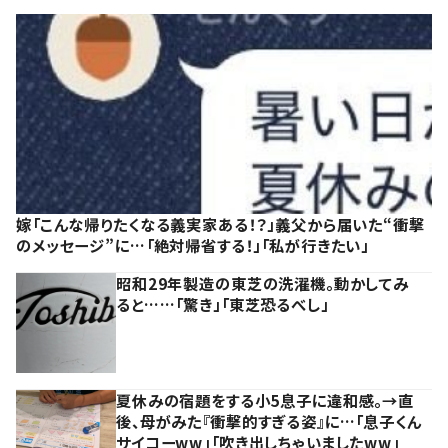
嫁「こんな帰りたくなる義実家ある！？」義父から届いた“衝撃
のメッセージ”に…「絶対帰省する！」「私が行きたい」
昭和29年製造の東芝の洗濯機。動かしてみ
ると……「驚き」「東芝恐るべし」
夏休みの宿題をする小5息子に違和感。→直
後、母がみた『衝撃的すぎる姿』に…「息子くん
サイコーww」「吹き出しちゃいましたww」