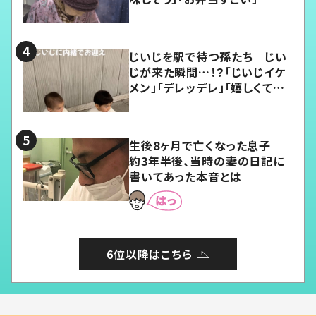
じいじを駅で待つ孫たち じい
じが来た瞬間…！？「じいじイケ
メン」「デレッデレ」「嬉しくて可
愛くてたまらない」「幸せになれ
る」
生後8ヶ月で亡くなった息子
約3年半後、当時の妻の日記に
書いてあった本音とは
6位以降はこちら