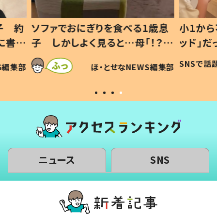
1歳息
小1から不登校、息子は「ギフテ
ひ孫に
「！？」
ッド」だった 父が“ウチ給食”を
が、抱
に「可愛
作り続ける理由とは #令和の親
「涙が
SNSで話題
ほ・とせなNEWS編集部
WS編集部
#令和の子
い」
ニュース
SNS