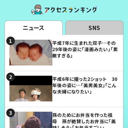
ニュース
SNS
平成7年に生まれた双子…その
29年後の姿に「漫画みたい」「素
敵すぎる」
平成6年に撮った2ショット 30
年後の姿に…「美男美女」「こん
な夫婦になりたい」
孫のためにお弁当を作った祖
母 孫が絶賛したお弁当に「美
味しそう」「お弁当すごい」