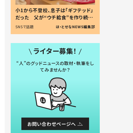
小1から不登校、息子は「ギフテッド」
だった 父が“ウチ給食”を作り続け
る理由とは #令和の親 #令和の子
SNSで話題
ほ・とせなNEWS編集部
ライター募集！
“人”のグッドニュースの取材・執筆をし
てみませんか？
お問い合わせページへ