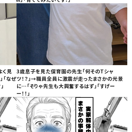
よく見
3歳息子を見た保育園の先生「何そのTシャ
」「なぜ
ツ！？」→職員全員に激震が走ったまさかの光景
」
に…「そりゃ先生も大興奮するはず」「すげー
ー！！」