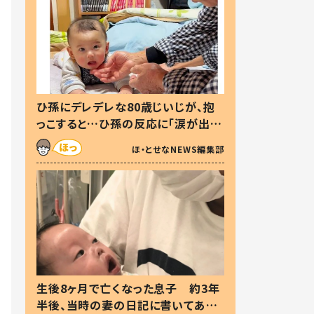
ひ孫にデレデレな80歳じいじが、抱
っこすると…ひ孫の反応に「涙が出ま
した」「可愛くて仕方ない」
ほ・とせなNEWS編集部
生後8ヶ月で亡くなった息子 約3年
半後、当時の妻の日記に書いてあっ