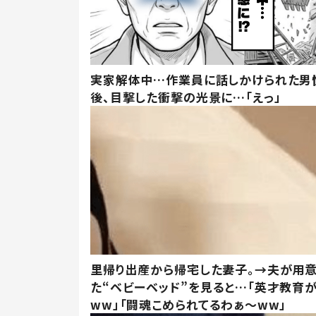
実家解体中…作業員に話しかけられた男
後、目撃した衝撃の光景に…「えっ」
里帰り出産から帰宅した妻子。→夫が用
た“ベビーベッド”を見ると…「英才教育
ww」「闘魂こめられてるわぁ～ww」