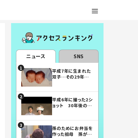
ニュース
SNS
平成7年に生まれた
双子…その29年後
の姿に「漫画みたい」
「素敵すぎる」
平成6年に撮った2シ
ョット 30年後の姿
に…「美男美女」「こ
んな夫婦になりた
い」
孫のためにお弁当を
作った祖母 孫が絶