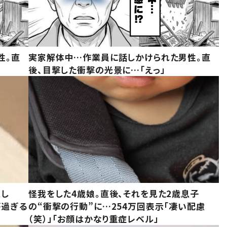
性。直
実家解体中…作業員に話しかけられた男性。直
後、目撃した衝撃の光景に…「えっ」
意し
怪我をした4歳娘。直後、それを見た2歳息子
が過ぎる
の“衝撃の行動”に…254万回表示「凄い配慮
（笑）」「お顔はかなり重症レベル」