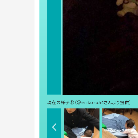
現在の様子③（＠erikoro54さんより提供）