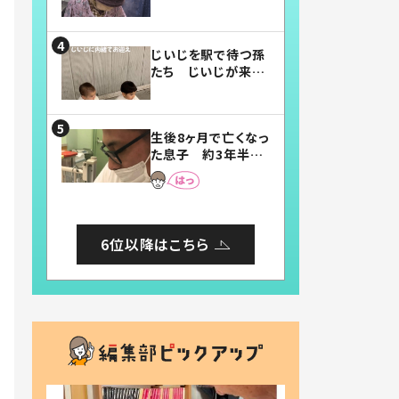
賛したお弁当に「美
味しそう」「お弁当す
ごい」
じいじを駅で待つ孫
たち じいじが来た
瞬間…！？「じいじイ
ケメン」「デレッデレ」
「嬉しくて可愛くてた
生後8ヶ月で亡くなっ
まらない」「幸せにな
た息子 約3年半
れる」
後、当時の妻の日記
に書いてあった本音
とは
6位以降はこちら