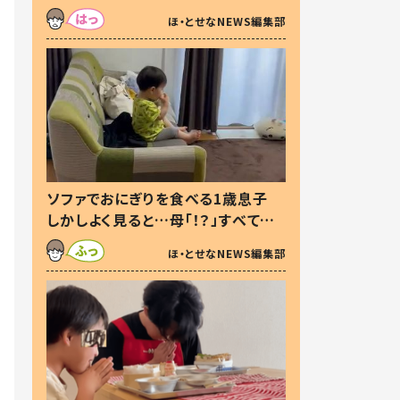
た本音とは
ほ・とせなNEWS編集部
ソファでおにぎりを食べる1歳息子
しかしよく見ると…母「！？」すべてを
察した母の投稿に「可愛いから許
ほ・とせなNEWS編集部
す！」「現行犯〜」