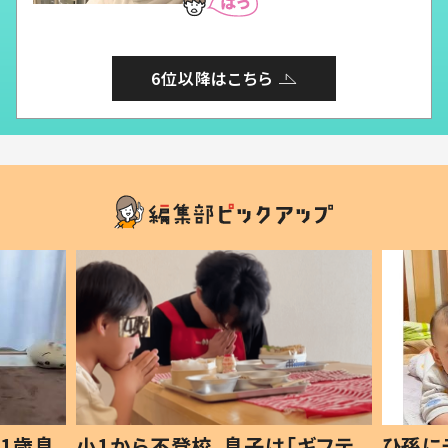
6位以降はこちら
1歳息
小1から不登校、息子は「ギフテ
ひ孫に