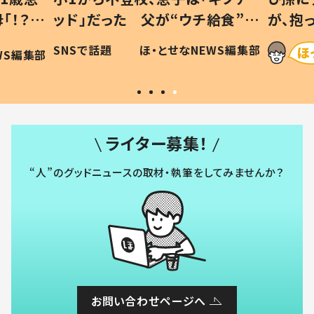
「！？」
ッド」だった 父が“ウチ給食”を
が、抱
に「可愛
作り続ける理由とは #令和の親
「涙が
SNSで話題
ほ・とせなNEWS編集部
WS編集部
#令和の子
い」
ライター募集！
“人”のグッドニュースの取材・執筆をしてみませんか？
お問い合わせページへ