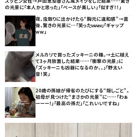
スッピン女性→戸田恵梨香さん風メイクをした結果……驚き
の光景に「本人かと思った」「ベースが美しい」「似すぎ！！」
夜、虫取りに出かけたら“胸元に違和感”→直
後、驚きの光景に…「笑ったｗｗｗ」「ギャップ
ww」
メルカリで買ったズッキーニの種。→土に植え
て3ヶ月放置した結果……『衝撃の光景』に
「ズッキーニも凶器になるのか、、」「野太い
音！笑」
20歳の孫娘が帰省のたびにする“隠しごと”。
祖母が見つけた“まさかの光景”に……「わぁ
ーーー！」「最高の孫だ」「これいいですね」