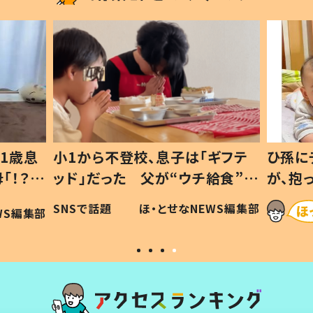
1歳息
小1から不登校、息子は「ギフテ
ひ孫に
「！？」
ッド」だった 父が“ウチ給食”を
が、抱
に「可愛
作り続ける理由とは #令和の親
「涙が
SNSで話題
ほ・とせなNEWS編集部
WS編集部
#令和の子
い」