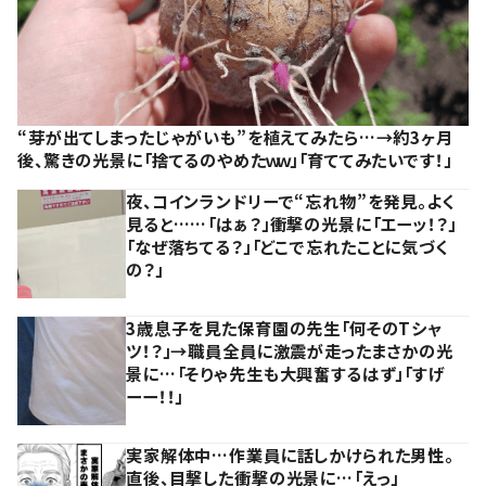
“芽が出てしまったじゃがいも”を植えてみたら…→約3ヶ月
後、驚きの光景に「捨てるのやめたｗｗ」「育ててみたいです！」
夜、コインランドリーで“忘れ物”を発見。よく
見ると……「はぁ？」衝撃の光景に「エーッ！？」
「なぜ落ちてる？」「どこで忘れたことに気づく
の？」
3歳息子を見た保育園の先生「何そのTシャ
ツ！？」→職員全員に激震が走ったまさかの光
景に…「そりゃ先生も大興奮するはず」「すげ
ーー！！」
実家解体中…作業員に話しかけられた男性。
直後、目撃した衝撃の光景に…「えっ」