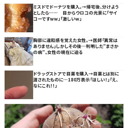
ミスドでドーナツを購入。→帰宅後、分けよう
としたら…… 目からウロコの光景に「サイ
コーですww」「激しいw」
胸部に違和感を覚えた女性。→医師「異常は
ありません」しかしその後…判明した”まさか
の病”。女性の現在に迫る
ドラッグストアで目薬を購入→目薬とは別に
渡されたものに…180万表示「ほしい！」「え、
なにこれ！！」