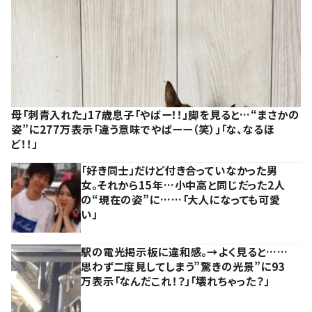
母「刺青入れた」17歳息子「やばー！！」脚を見ると…“まさかの
姿”に277万表示「違う意味でやばーー（笑）」「な、なるほ
ど！！」
「好き同士」だけど付き合っていなかった男
女。それから15年…小中高と同じだった2人
の“現在の姿”に……「大人になっても可愛
い」
駅の電光掲示板に違和感。→よく見ると……
思わず二度見してしまう”驚きの光景”に93
万表示「なんだこれ！？」「壊れちゃった？」