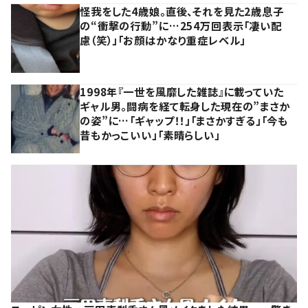
怪我をした4歳娘。直後、それを見た2歳息子
の“衝撃の行動”に…254万回表示「凄い配
慮（笑）」「お顔はかなり重症レベル」
1998年『一世を風靡した雑誌』に載っていた
ギャル男。闘病を経て転身した現在の”まさか
の姿”に…「ギャップ！！」「まさかすぎる」「今も
昔もかっこいい」「素晴らしい」