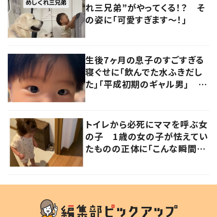
れ三兄弟”がやってくる！？ そ
の姿に「可愛すぎます〜！」
生後7ヶ月の息子のすごすぎる
寝ぐせに「飲んでた水ふきだし
た」「平成初期のギャル男」 実
は遺伝が関係しており、祖父の
写真にも反響が
トイレから必死にママを呼ぶ女
の子 1歳の女の子が怯えてい
たものの正体に「こんな瞬間
が！？」「可愛いぃぃ！」の声