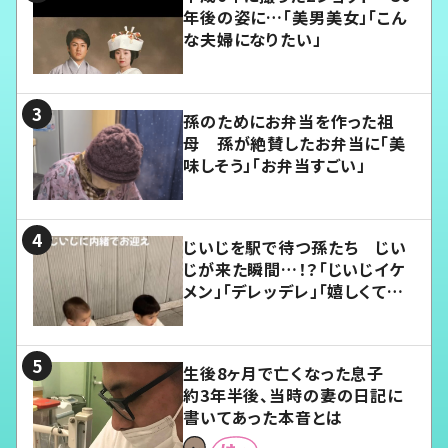
年後の姿に…「美男美女」「こん
な夫婦になりたい」
孫のためにお弁当を作った祖
母 孫が絶賛したお弁当に「美
味しそう」「お弁当すごい」
じいじを駅で待つ孫たち じい
じが来た瞬間…！？「じいじイケ
メン」「デレッデレ」「嬉しくて可
愛くてたまらない」「幸せになれ
る」
生後8ヶ月で亡くなった息子
約3年半後、当時の妻の日記に
書いてあった本音とは